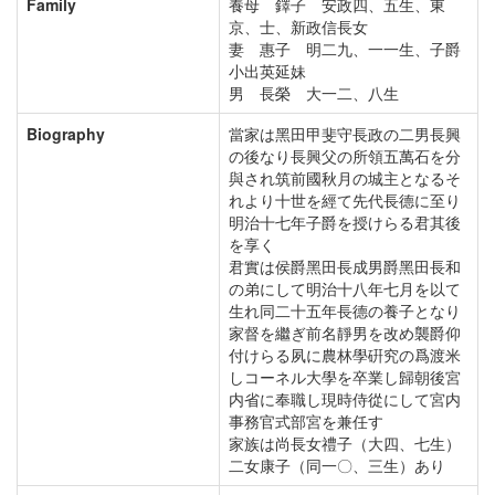
Family
養母 鐸子 安政四、五生、東
京、士、新政信長女
妻 惠子 明二九、一一生、子爵
小出英延妹
男 長榮 大一二、八生
Biography
當家は黑田甲斐守長政の二男長興
の後なり長興父の所領五萬石を分
與され筑前國秋月の城主となるそ
れより十世を經て先代長德に至り
明治十七年子爵を授けらる君其後
を享く
君實は侯爵黑田長成男爵黑田長和
の弟にして明治十八年七月を以て
生れ同二十五年長德の養子となり
家督を繼ぎ前名靜男を改め襲爵仰
付けらる夙に農林學硏究の爲渡米
しコーネル大學を卒業し歸朝後宮
内省に奉職し現時侍從にして宮内
事務官式部宮を兼任す
家族は尚長女禮子（大四、七生）
二女康子（同一〇、三生）あり