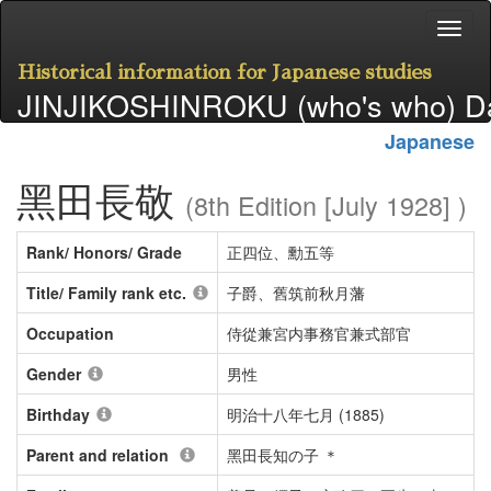
Historical information for Japanese studies
JINJIKOSHINROKU (who's who) D
Japanese
黑田長敬
(8th Edition [July 1928] )
Rank/ Honors/ Grade
正四位、勳五等
Title/ Family rank etc.
子爵、舊筑前秋月藩
Occupation
侍從兼宮内事務官兼式部官
Gender
男性
Birthday
明治十八年七月 (1885)
Parent and relation
黑田長知の子 ＊