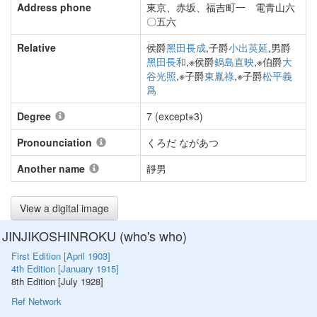
Address phone
東京、赤坂、福吉町一 電青山六
〇五六
Relative
侯爵
黑田長成
,子爵
小出英延
,男爵
黑田長和
,※侯爵
鍋島直映
,※伯爵
大
谷光照
,※子爵
東胤祿
,※子爵
松平義
爲
Degree
7 (except※3)
Pronounciation
くろだ ながあつ
Another name
靜男
View a digital image
JINJIKOSHINROKU (who's who)
First Edition [April 1903]
4th Edition [January 1915]
8th Edition [July 1928]
Ref Network