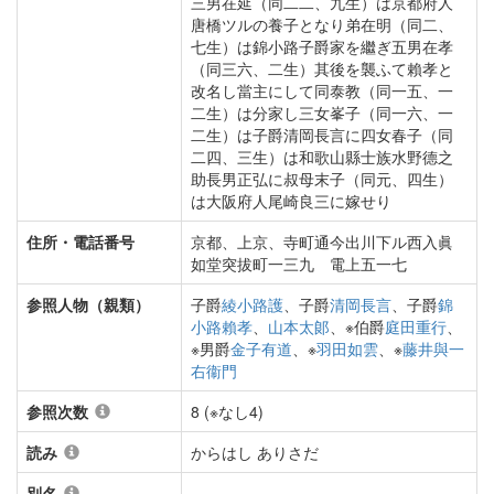
三男在延（同二二、九生）は京都府人
唐橋ツルの養子となり弟在明（同二、
七生）は錦小路子爵家を繼ぎ五男在孝
（同三六、二生）其後を襲ふて賴孝と
改名し當主にして同泰教（同一五、一
二生）は分家し三女峯子（同一六、一
二生）は子爵清岡長言に四女春子（同
二四、三生）は和歌山縣士族水野德之
助長男正弘に叔母末子（同元、四生）
は大阪府人尾崎良三に嫁せり
住所・電話番号
京都、上京、寺町通今出川下ル西入眞
如堂突拔町一三九 電上五一七
参照人物（親類）
子爵
綾小路護
、子爵
清岡長言
、子爵
錦
小路賴孝
、
山本太郞
、※伯爵
庭田重行
、
※男爵
金子有道
、※
羽田如雲
、※
藤井與一
右衞門
参照次数
8 (※なし4)
読み
からはし ありさだ
別名