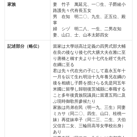
家族
妻 竹子 萬延元、一〇生、子爵綾小
路護先々代有長五女
男 在知 明二〇、九生、正五位、殿
掌
婦 シヅ 明二八、一生、二男在知
妻、山口、士、山本太郞四女
記述部分（略伝）
當家は大學頭高辻定義の四男式部大輔
在良の後なり後七代大膳大夫在雅に至
り唐橋と稱す夫より十七代を經て先代
在綱に至る
君は先々代在光の子にして嘉永五年十
一月を以て生れ明治十九年養兄在綱の
後を相續し子爵を授けらる先是同五年
米國に留學し歸朝後茨城縣に奉職する
こと多年後貴族院議員に當選五囘に及
ぶ現時御歌所參候たり
家族は尚弟在民（明一九、三生）同妻
ミカサ（同二〇、四生、山口、桂桃一
妹）再從妹幸子（同二三、二生、大伯
父信言二女、三輪田高等女學校出身）
あり