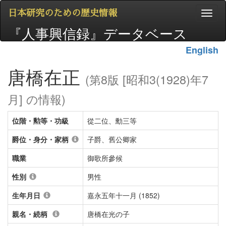
日本研究のための歴史情報
『人事興信録』データベース
English
唐橋在正
(第8版 [昭和3(1928)年7
月] の情報)
位階・勲等・功級
從二位、勳三等
爵位・身分・家柄
子爵、舊公卿家
職業
御歌所參候
性別
男性
生年月日
嘉永五年十一月 (1852)
親名・続柄
唐橋在光の子