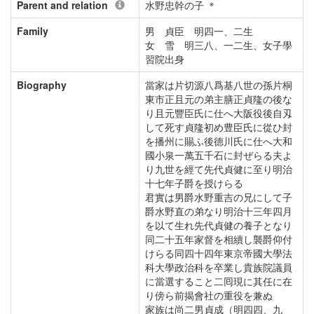
Parent and relation
水野忠幹の子 ＊
Family
男 貞臣 明四一、二生
女 雪 明三八、一二生、女子學
習院出身
Biography
當家は片切源八爲基八世の孫片桐
東市正且元の弟主膳正貞隆の後な
り且元豐臣氏に仕へ大阪役後自刄
して死す貞隆初め豊臣氏に從ひ封
を播州に賜ふ後德川氏に仕へ大和
國小泉一萬五千石に封ぜらる夫よ
り九世を經て先代貞健に至り明治
十七年子爵を授けらる
君實は男爵水野重吉の兄にして子
爵水野直の弟なり明治十三年四月
を以て生れ先代貞健の養子となり
同二十五年家督を相續し襲爵仰付
けらる同四十四年東京帝國大學法
科大學政治科を卒業し貴族院議員
に當選すること二囘現に其任に在
り傍ら前揭會社の重役を兼ぬ
家族は尚二男貞成（明四四、九