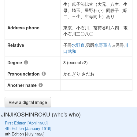
生）庶子節比古（大元、八生、生
母、埼玉、星野わか）同靜子（昭
二、三生、生母同上）あり
Address phone
東京、小石川、茗荷谷町六四 電
小石川三〇八〇
Relative
子爵
水野直
,男爵
水野重吉
,※男爵
川
口武和
Degree
3 (except※2)
Pronounciation
かたぎり さだお
Another name
View a digital image
JINJIKOSHINROKU (who's who)
First Edition [April 1903]
4th Edition [January 1915]
8th Edition [July 1928]