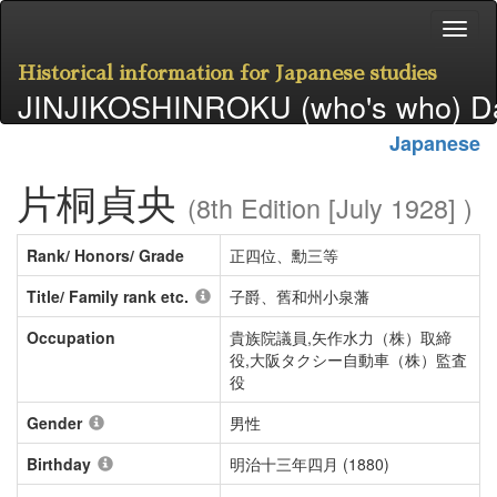
Historical information for Japanese studies
JINJIKOSHINROKU (who's who) D
Japanese
片桐貞央
(8th Edition [July 1928] )
Rank/ Honors/ Grade
正四位、勳三等
Title/ Family rank etc.
子爵、舊和州小泉藩
Occupation
貴族院議員,矢作水力（株）取締
役,大阪タクシー自動車（株）監査
役
Gender
男性
Birthday
明治十三年四月 (1880)