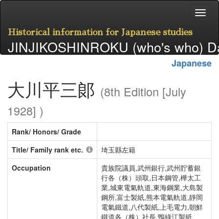
Historical information for Japanese studies
JINJIKOSHINROKU (who's who) D
Japanese
大川平三郞
(8th Edition [July
1928] )
Rank/ Honors/ Grade
Title/ Family rank etc.
埼玉縣左籍
Occupation
貴族院議員,武州銀行,武州貯蓄銀
行各（株）頭取,日本鋼管,樺太工
業,城東電氣軌道,東海鋼業,大島製
鋼所,富士製紙,熊本電氣軌道,靜岡
電氣鐵道,八代製紙,上毛電力,朝鮮
鐵道各（株）社長,鴨綠江製紙