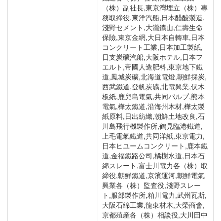
（株）副社長,東京灣埋立（株）專
務取締役,東洋汽船,日本醋酸製造,
淺野セメント,大瀧鑛山,仁壽生命
保險,東京金網,大日本自轉車,日本
コンクリート工業,日本加工製紙,
日支炭礦汽船,大阪ホテル,日本フ
エルト,帝國人造肥料,東京地下鐵
道,鳳城炭礦,北海道電燈,朝鮮採炭,
西武鐵道,登帆炭礦,北電興業,伏木
板紙,鹿兒島電氣,共同パルプ,熊本
電氣,樺太鐵道,沿海州木材,樺太製
紙原料,日出紡織,朝鮮土地改良,石
川島飛行機製作所,鶴見臨港鐵道,
上毛電氣鐵道,共同洋紙,東京電力,
日本ヒユームコンクリート,鹿本鐵
道,金福鐵路公司,橘樹水道,日本石
綿スレート,富士川電力各（株）取
締役,朝鮮鐵道,京濱運河,朝鮮電氣
興業各（株）監査役,淺野スレー
ト,服部製作所,粕川電力,武州瓦斯,
大阪石綿工業,龍東材木,大榮商會,
京都殖産各（株）相談役,大川田中