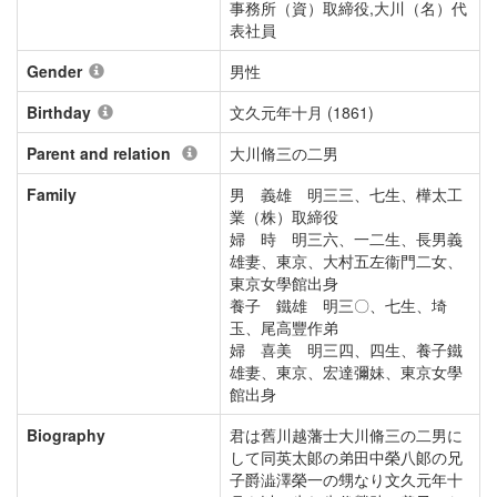
事務所（資）取締役,大川（名）代
表社員
Gender
男性
Birthday
文久元年十月 (1861)
Parent and relation
大川脩三の二男
Family
男 義雄 明三三、七生、樺太工
業（株）取締役
婦 時 明三六、一二生、長男義
雄妻、東京、大村五左衞門二女、
東京女學館出身
養子 鐵雄 明三〇、七生、埼
玉、尾高豐作弟
婦 喜美 明三四、四生、養子鐵
雄妻、東京、宏達彌妹、東京女學
館出身
Biography
君は舊川越藩士大川脩三の二男に
して同英太郞の弟田中榮八郞の兄
子爵澁澤榮一の甥なり文久元年十