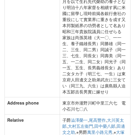
月を以て生れ先代榮助の養子とな
り明治十八年家督を相續す夙に米
國に留學し現時前揭各銀行會社の
重役にして實業界に重きを成す又
本邦製紙界の功勞者として名あり
昭和三年貴族院議員に任ぜらる
家族は尚孫英雄（大一〇、一一
生、養子鐵雄長男）同勝雄（同一
二、三生、同二男）同誠子（同一
三、七生、同長女）同壽美（同一
五、一二生、同二女）同光子（同
一五、五生、長男義雄長女）あり
二女タカ子（明三七、一生）は東
京府人田邊文之助弟武次に三女て
い（同三九、六生）は廣島縣人迫
本五郞吉長男實に嫁せり
Address phone
東京市外瀧野川町中里三六七 電
小石川七〇八
Relative
子爵
澁澤榮一
,
尾高豐作
,
大川英太
郞
,
大村五左衞門
,
田中榮八郞
,
田邊
文之助
,※男爵
萬里小路元秀
,※
大塚