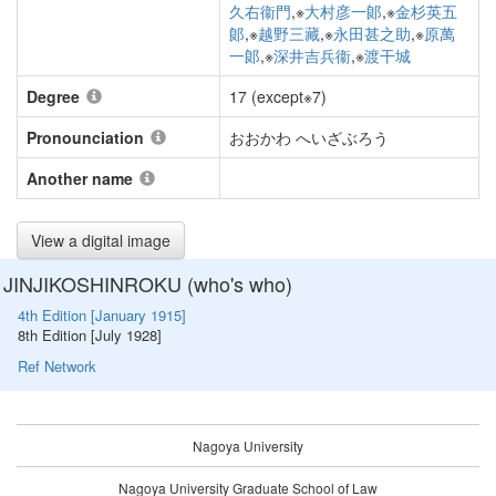
久右衞門
,※
大村彦一郞
,※
金杉英五
郞
,※
越野三藏
,※
永田甚之助
,※
原萬
一郞
,※
深井吉兵衞
,※
渡干城
Degree
17 (except※7)
Pronounciation
おおかわ へいざぶろう
Another name
View a digital image
JINJIKOSHINROKU (who's who)
4th Edition [January 1915]
8th Edition [July 1928]
Ref Network
Nagoya University
Nagoya University Graduate School of Law