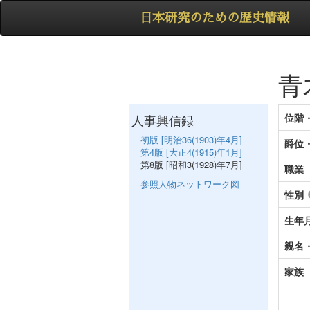
日本研究のための歴史情報
青
人事興信録
位階
初版 [明治36(1903)年4月]
爵位
第4版 [大正4(1915)年1月]
第8版 [昭和3(1928)年7月]
職業
参照人物ネットワーク図
性別
生年
親名
家族