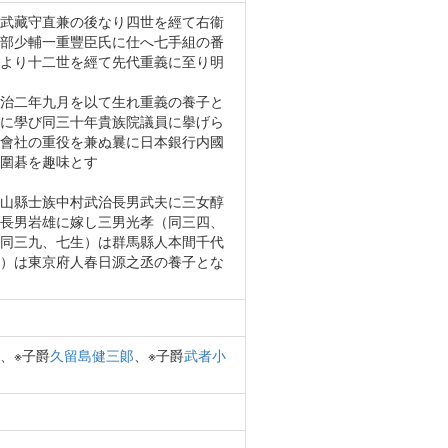
武藏守直兼の後なり四世を經て右衞
部少輔一重豐臣氏に仕へ七手組の番
より十二世を經て先代重義に至り明
治二年九月を以て生れ重義の養子と
に學び同三十年貴族院議員に擧げら
會社の重役を兼ぬ曩に日本銀行内國
圍碁を趣味とす
山縣士族中村武治長男武夫に三女醇
長男岩雄に嫁し三男光孝（同三四、
同三九、七生）は群馬縣人本間千代
）は東京府人春日源之丞の養子とな
、※子爵
久留島健三郞
、※子爵
武者小