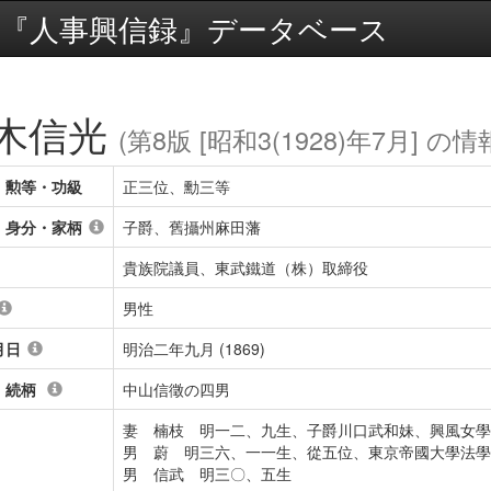
『人事興信録』データベース
木信光
(第8版 [昭和3(1928)年7月] の情
・勲等・功級
正三位、勳三等
・身分・家柄
子爵、舊攝州麻田藩
貴族院議員、東武鐵道（株）取締役
男性
月日
明治二年九月 (1869)
・続柄
中山信徵の四男
妻 楠枝 明一二、九生、子爵川口武和妹、興風女學
男 蔚 明三六、一一生、從五位、東京帝國大學法學
男 信武 明三〇、五生