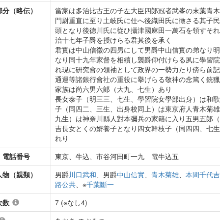
部分（略伝）
當家は多治比古王の子左大臣四郞冠者武峯の末葉青木
門尉重直に至り土岐氏に仕へ後織田氏に徵さる其子民
頭となり後德川氏に從ひ攝津國麻田一萬石を領すそれ
治十七年子爵を授けらる君其後を承く
君實は中山信徵の四男にして男爵中山信實の弟なり明
なり同十九年家督を相續し襲爵仰付けらる夙に學習院
れ現に硏究會の領袖として政界の一勢力たり傍ら前記
通運等諸銀行會社の重役に擧げらる敬神の念篤く銃獵
家族は尚六男六郞（大九、七生）あり
長女泰子（明三三、七生、學習院女學部出身）は和歌
子（同四二、三生、出身校同上）は東京府人青木菊雄
九生）は神奈川縣人對本彌兵の家籍に入り五男五郞（
吉長女とくの婿養子となり四女幹枝子（同四四、七生
れり
・電話番号
東京、牛込、市谷河田町一九 電牛込五
人物（親類）
男爵
川口武和
、男爵
中山信實
、
青木菊雄
、
本間千代吉
路公共
、※
千葉斷一
次数
7 (※なし4)