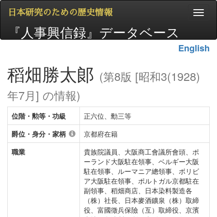
日本研究のための歴史情報
『人事興信録』データベース
English
稻畑勝太郞
(第8版 [昭和3(1928)
年7月] の情報)
位階・勲等・功級
正六位、勳三等
爵位・身分・家柄
京都府在籍
職業
貴族院議員、大阪商工會議所會頭、ポ
ーランド大阪駐在領事、ベルギー大阪
駐在領事、ルーマニア總領事、ボリビ
ア大阪駐在領事、ポルトガル京都駐在
副領事、稻畑商店、日本染料製造各
（株）社長、日本麥酒鑛泉（株）取締
役、富國徵兵保險（互）取締役、京濱