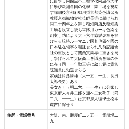
に留學し同國里昂工藝學校同里昂大學
に學び歐洲各國の化學工業工場を視察
す歸朝後京都府御用掛京都染色講習所
教授京都織物會社技師長等に擧げられ
同二十四年之を辭し稻畑商店及稻畑染
工場を設立し後ち軍隊用カーキ色染を
創案し功により大正六年綠綬褒章を授
けらる現時ルーマニア國其他四ケ國の
日本駐在領事を囑託せられ又前記諸會
社の重役として關西實業界に重きを爲
し擧げられて大阪商工會議所會頭の任
に在り同十一年勳三等に叙し曩に貴族
院議員に勅選せらる
家族は尚孫勝雄（大一五、一生、長男
太郞長男）あり
長女きく（明二六、一一生）は分家し
東京府人今井二郞を迎へ二女鞠子（同
二八、一一生）は京都府人理學士松本
虎吉に嫁せり
住所・電話番号
大阪、南、順慶町二ノ五一 電船場二
九