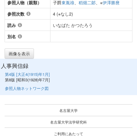
参照人物（親類）
子爵
東胤祿
、
稻畑二郞
、※
伊澤勝麿
参照次数
4 (※なし2)
読み
いなばた かつたろう
別名
画像を表示
人事興信録
第4版 [大正4(1915)年1月]
第8版 [昭和3(1928)年7月]
参照人物ネットワーク図
名古屋大学
名古屋大学法学研究科
ご利用にあたって