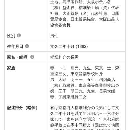
土地、島津製作所、大阪ホテル各
（株）監査役、稻畑染工場（資）代表
社員、大正貿易（名）代表社員、日露
貿易協會、日土貿易協會、大阪出品人
協會各會長
性別
男性
生年月日
文久二年十月 (1862)
親名・続柄
稻畑利介の長男
家族
妻 トミ 明元、九生、東京、士、森
重遠三女、東京音樂學校出身
男 太郞 明三一、五生、稻畑商店
（株）取締役、東京高等商業學校出身
婦 玉子 明三九、九生、長男太郞
妻、子爵東胤祿二女
記述部分（略伝）
君は京都府人稻畑利介の長男にして文
久二年十月を以て生れ明治三十六年分
家して一家を創立す明治十年京都府師
範學校に在學中同府より選ばれて佛國