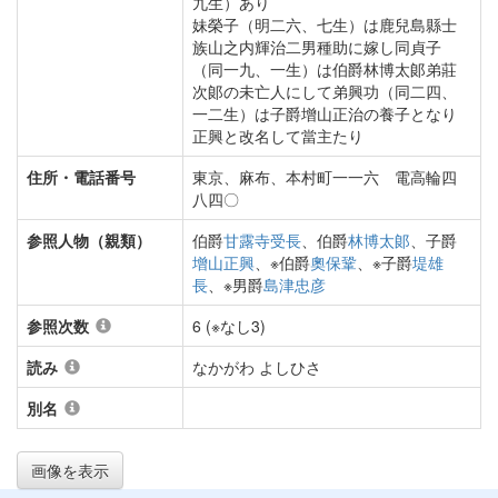
九生）あり
妹榮子（明二六、七生）は鹿兒島縣士
族山之内輝治二男種助に嫁し同貞子
（同一九、一生）は伯爵林博太郞弟莊
次郞の未亡人にして弟興功（同二四、
一二生）は子爵增山正治の養子となり
正興と改名して當主たり
住所・電話番号
東京、麻布、本村町一一六 電高輪四
八四〇
参照人物（親類）
伯爵
甘露寺受長
、伯爵
林博太郞
、子爵
增山正興
、※伯爵
奧保鞏
、※子爵
堤雄
長
、※男爵
島津忠彦
参照次数
6 (※なし3)
読み
なかがわ よしひさ
別名
画像を表示