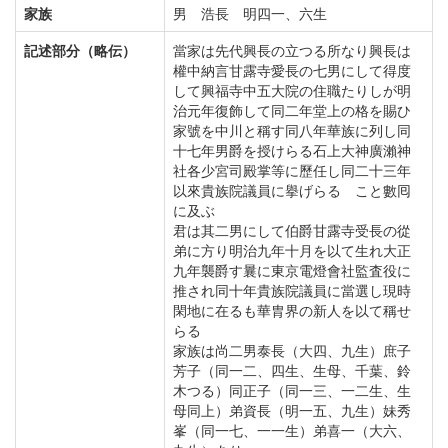
家族
男 浩長 明四一、六生
記述部分（略伝）
當家は先代興長の立つる所なり興長は
權中納言甘露寺愛長の七男にして得度
して興福寺中五大院の住職たりしが明
治元年復飾して同二年堂上の格を賜ひ
家號を中川と稱す同八年華族に列し同
十七年男爵を授けらる石上大神廣瀨神
社各少宮司殿掌等に歷任し同二十三年
以來貴族院議員に擧げらるゝこと數囘
に及ぶ
君は其二男にして伯爵甘露寺受長の從
弟に方り明治九年十月を以て生れ大正
九年襲爵す曩に東京電燈會社監査役に
推され同十年貴族院議員に當選し現時
閑地に在るも華胄界の新人を以て稱せ
らる
家族は尚二男泰長（大四、九生）庶子
芳子（同一二、四生、生母、千葉、鈴
木つる）同正子（同一三、一二生、生
母同上）弟資長（明一五、九生）妹秀
峯（同一七、一一生）弟喜一（大六、