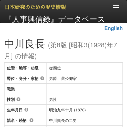
日本研究のための歴史情報
『人事興信録』データベース
English
中川良長
(第8版 [昭和3(1928)年7
月] の情報)
位階・勲等・功級
從四位
爵位・身分・家柄
男爵、舊公卿家
職業
性別
男性
生年月日
明治九年十月 (1876)
親名・続柄
中川興長の二男