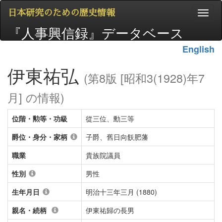
日本研究のための歴史情報
『人事興信録』データベース
English
伊東祐弘
(第8版 [昭和3(1928)年7
月] の情報)
位階・勲等・功級
從三位、勳三等
爵位・身分・家柄
子爵、舊日向飫肥藩
職業
貴族院議員
性別
男性
生年月日
明治十三年三月 (1880)
親名・続柄
伊東祐歸の長男