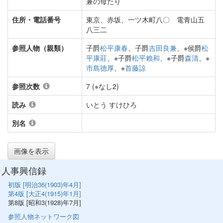
兼の母たり
住所・電話番号
東京、赤坂、一ツ木町八〇 電青山五
八三二
参照人物（親類）
子爵
松平康春
、子爵
吉田良兼
、※侯爵
松
平康莊
、※子爵
松平賴和
、※子爵
森清
、※
市島德厚
、※
首藤諒
参照次数
7 (※なし2)
読み
いとう すけひろ
別名
画像を表示
人事興信録
初版 [明治36(1903)年4月]
第4版 [大正4(1915)年1月]
第8版 [昭和3(1928)年7月]
参照人物ネットワーク図