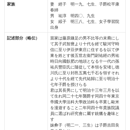
家族
妻 經子 明一九、七生、子爵松平康
春姉
男 祐淳 明四〇、九生
女 綏子 明三八、七生、女子學習院
出身
記述部分（略伝）
當家は藤原鎌足の男不比等の末裔にし
て其子武智麿より十代を經て駿河守時
信に至り伊豆伊東庄に住するを以て伊
東を姓とす後五世左衞門尉祐經の男祐
時日向國飫肥の地頭となる十一代の孫
祐兵豐臣氏に隨從して本領を安堵し德
川氏に至り封邑五萬七千石を領すそれ
より十代を經て先代祐歸に至り明治十
七年子爵を授けらる
君は其長男にして明治十三年三月を以
て生れ同二十七年襲爵す同四十年東京
帝國大學法科大學政治科を卒業し歐米
を漫遊すること二年同四十年貴族院議
員に選ばれ硏究會に屬す銃獵を趣味と
す
妹彜子（明二一、三生）は子爵吉田良