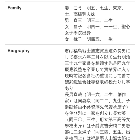
Family
妻 こう 明五、七生、東京、
士、高橋豐夫妹
男 直三 明三二、二生
女 昌子 明四一、一一生、聖心
女子學院出身
女 祿子 明四五、一生
Biography
君は福島縣士族志賀直道の長男に
して嘉永六年二月を以て生れ明治
三十九年家督を相續す先是同九年
慶應義塾を卒業して實業界に入り
現時前記各會社の重役にして曾て
總武鐵道會社專務取締役たりし事
あり
長男直哉（明一六、二生、創作
家）は同妻康（同二二、九生、子
爵勘解由小路資淳先代資承庶子）
を伴ひ別に一家を創立し長女英
（同三〇、三生、府立第三高等女
學校出身）は子爵實吉安純二男敏
郞に二女淑子（同三四、五生、出
身校同上）は福島縣人山際太郞に