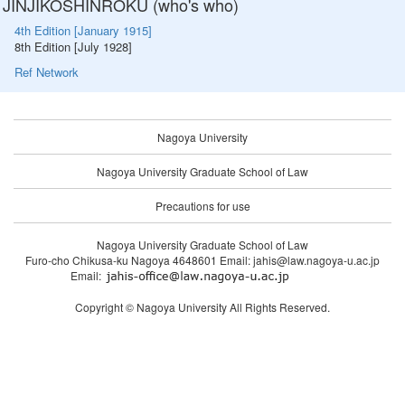
JINJIKOSHINROKU (who's who)
4th Edition [January 1915]
8th Edition [July 1928]
Ref Network
Nagoya University
Nagoya University Graduate School of Law
Precautions for use
Nagoya University Graduate School of Law
Furo-cho Chikusa-ku Nagoya 4648601 Email: jahis@law.nagoya-u.ac.jp
Email:
Copyright © Nagoya University All Rights Reserved.