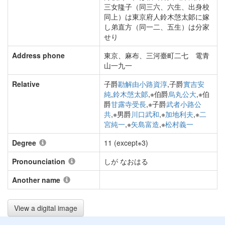
三女隆子（同三六、六生、出身校
同上）は東京府人鈴木愨太郞に嫁
し弟直方（同一二、五生）は分家
せり
Address phone
東京、麻布、三河臺町二七 電青
山一九一
Relative
子爵
勘解由小路資淳
,子爵
實吉安
純
,
鈴木愨太郞
,※伯爵
烏丸公大
,※伯
爵
甘露寺受長
,※子爵
武者小路公
共
,※男爵
川口武和
,※
加地利夫
,※
二
宮純一
,※
矢島富造
,※
松村義一
Degree
11 (except※3)
Pronounciation
しが なおはる
Another name
View a digital image