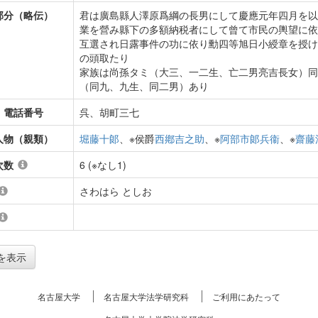
部分（略伝）
君は廣島縣人澤原爲綱の長男にして慶應元年四月を以
業を營み縣下の多額納税者にして曾て市民の輿望に依
互選され日露事件の功に依り勳四等旭日小綬章を授け
の頭取たり
家族は尚孫タミ（大三、一二生、亡二男亮吉長女）同
（同九、九生、同二男）あり
・電話番号
呉、胡町三七
人物（親類）
堀藤十郞
、※侯爵
西鄕吉之助
、※
阿部市郞兵衞
、※
齋藤
次数
6 (※なし1)
さわはら としお
を表示
名古屋大学
名古屋大学法学研究科
ご利用にあたって