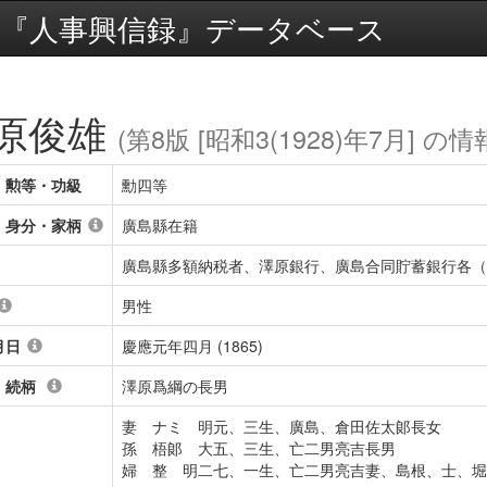
『人事興信録』データベース
原俊雄
(第8版 [昭和3(1928)年7月] の情
・勲等・功級
勳四等
・身分・家柄
廣島縣在籍
廣島縣多額納税者、澤原銀行、廣島合同貯蓄銀行各（
男性
月日
慶應元年四月 (1865)
・続柄
澤原爲綱の長男
妻 ナミ 明元、三生、廣島、倉田佐太郞長女
孫 梧郞 大五、三生、亡二男亮吉長男
婦 整 明二七、一生、亡二男亮吉妻、島根、士、堀