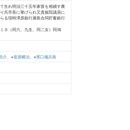
て生れ明治三十五年家督を相續す農
り呉市長に擧げられ又貴族院議員に
らる現時澤原銀行廣島合同貯蓄銀行
ミネ（同六、九生、同二女）同鴻
浩介
、※
道源權治
、※
濱口儀兵衞