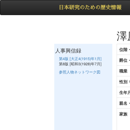
日本研究のための歴史情報
澤
人事興信録
位階
第4版 [大正4(1915)年1月]
爵位
第8版 [昭和3(1928)年7月]
職業
参照人物ネットワーク図
性別
生年
親名
家族