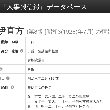
『人事興信録』データベース
伊直方
(第8版 [昭和3(1928)年7月] の情
・勲等・功級
正四位
・身分・家柄
子爵、舊越後與板藩
貴族院議員
男性
月日
明治六年二月 (1873)
・続柄
井伊直安の長男
父 直安 嘉永四、二生、從二位勳三等
母 ます子 文久元、七生、子爵松前勝廣大叔母
妻 清 明一二、七生、子爵本莊宗久叔母