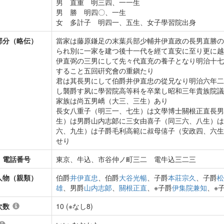
男 直重 明三四、一一生
男 勝 明四〇、一生
女 多計子 明四一、五生、女子學習院出身
部分（略伝）
當家は藤原鎌足の末葉兵部少輔井伊直政の長男直勝の
られ別に一家を建つ後十一代を經て直安に至り更に越
伊直弼の三男にして先々代直充の養子となり明治十七
すること五回硏究會の重鎭たり
君は其長男にして伯爵井伊直忠の從兄なり明治六年二
し襲爵す夙に學習院高等科を卒業し昭和三年貴族院議
家族は尚五男嶠（大三、三生）あり
長女八重子（明三一、七生）は文學博士關根正直長男
生）は男爵山内志郞に三女由喜子（同三六、八生）は
六、九生）は子爵毛利高範に叔母僖子（安政四、六生
せり
・電話番号
東京、牛込、市谷仲ノ町三二 電牛込三二三
人物（親類）
伯爵
井伊直忠
、伯爵
大谷光暢
、子爵
本莊宗久
、子爵
松
雄
、男爵
山内志郞
、
關根正直
、※子爵
伊集院兼知
、※
次数
10 (※なし8)