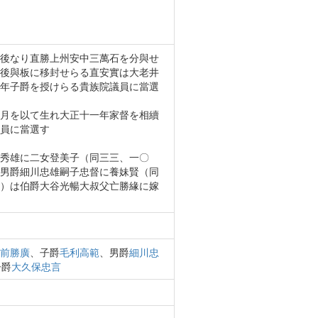
後なり直勝上州安中三萬石を分與せ
後與板に移封せらる直安實は大老井
年子爵を授けらる貴族院議員に當選
月を以て生れ大正十一年家督を相續
員に當選す
秀雄に二女登美子（同三三、一〇
男爵細川忠雄嗣子忠督に養妹賢（同
）は伯爵大谷光暢大叔父亡勝緣に嫁
前勝廣
、子爵
毛利高範
、男爵
細川忠
子爵
大久保忠言