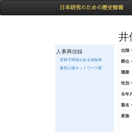
日本研究のための歴史情報
井
人事興信録
位階
実親子関係がある採録者
爵位
参照人物ネットワーク図
職業
性別
生年
親名
家族