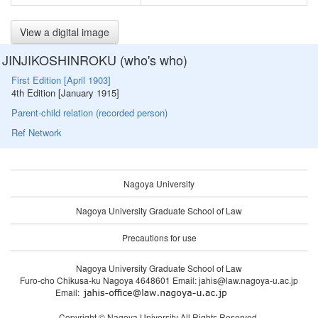
View a digital image
JINJIKOSHINROKU (who's who)
First Edition [April 1903]
4th Edition [January 1915]
Parent-child relation (recorded person)
Ref Network
Nagoya University
Nagoya University Graduate School of Law
Precautions for use
Nagoya University Graduate School of Law
Furo-cho Chikusa-ku Nagoya 4648601 Email: jahis@law.nagoya-u.ac.jp
Email:
Copyright © Nagoya University All Rights Reserved.