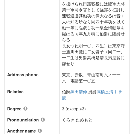
を授けられ日露戰役には陸軍大將
第一軍司令官として強露を征討し
連戰連勝其勳功の偉大なるは普く
人の知る所なり同四十年功を以て
勳一等に陞叙し功一級金鵄勳章を
賜はる同年九月特に伯爵に陞爵せ
らる
長女つね明一〇、四生）は東京府
士族川田鷹に二女愛子（同二一、
一二生は男爵高橋是清長男是賢に
嫁せり
Address phone
東京、赤坂、青山南町六ノ一一
六 電話芝一〇五
Relative
伯爵
黑田清仲
,男爵
高橋是清
,
川田
鷹
Degree
3 (except※3)
Pronounciation
くろき ためもと
Another name