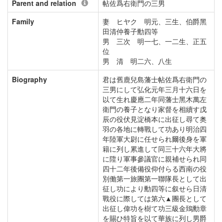
Parent and relation
帖佐爲右衛門の三男
Family
妻 ヒヤク 明元、三生、伯爵黑
田清仲養子勳四等
男 三次 明一七、一二生、正五
位
男 清 明二六、八生
Biography
君は舊鹿兒島藩士帖佐爲右衛門の
三男にして弘化元年三月十六日を
以て生れ慶應二年同藩士黑木萬左
衛門の養子となり家督を相續す戊
辰の役伏見淀橋本に出征し尋て奥
羽の各地に轉戰して功あり明治四
年陸軍大尉に任せられ爾後身を軍
籍に列し累進して同三十六年大將
に陞り軍事參議官に親補せられ同
四十二年後備役仰付らる西南の役
別働第一旅團第一聯隊長として出
征し功により勳四等に叙せら日清
戰役に際しては第六▲團長として
出征し偉功を樹て功三級金鵄勳章
を賜ひ特旨を以て華族に列し男爵