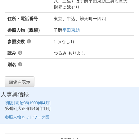
八、三生）は子爵平田東助三男海軍大
尉昇に嫁せり
住所・電話番号
東京、牛込、辨天町一四四
参照人物（親類）
子爵
平田東助
参照次数
1 (※なし1)
読み
つるみ もりよし
別名
画像を表示
人事興信録
初版 [明治36(1903)年4月]
第4版 [大正4(1915)年1月]
参照人物ネットワーク図