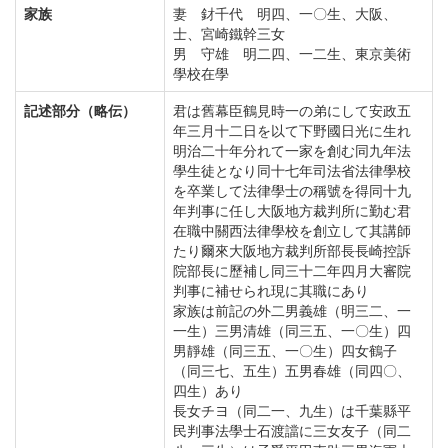
家族
妻 釮千代 明四、一〇生、大阪、
士、宮崎鐵幹三女
男 守雄 明二四、一二生、東京美術
學校在學
記述部分（略伝）
君は舊幕臣鶴見時一の弟にして安政五
年三月十二日を以て下野國日光に生れ
明治二十年分れて一家を創む同九年法
學生徒となり同十七年司法省法律學校
を卒業して法律學士の稱號を得同十九
年判事に任し大阪地方裁判所に勤む君
在職中關西法律學校を創立して其講師
たり爾來大阪地方裁判所部長長崎控訴
院部長に歷補し同三十二年四月大審院
判事に補せられ現に其職にあり
家族は前記の外二男義雄（明三二、一
一生）三男清雄（同三五、一〇生）四
男靜雄（同三五、一〇生）四女鶴子
（同三七、五生）五男春雄（同四〇、
四生）あり
長女チヨ（同二一、九生）は千葉縣平
民判事法學士石渡譡に三女友子（同二