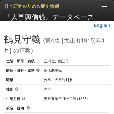
日本研究のための歴史情報
『人事興信録』データベース
English
鶴見守義
(第4版 [大正4(1915)年1
月] の情報)
位階・勲等・功級
正四位、勳三等
爵位・身分・家柄
栃木縣平民
職業
判事、大審院判事
性別
男性
生年月日
安政五年三月十二日 (1858)
親名・続柄