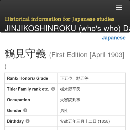
Historical information for Japanese studies
JINJIKOSHINROKU (who's who) D
Japanese
鶴見守義
(First Edition [April 1903]
)
Rank/ Honors/ Grade
正五位、勳五等
Title/ Family rank etc.
栃木縣平民
Occupation
大審院判事
Gender
男性
Birthday
安政五年三月十二日 (1858)