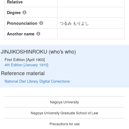
Relative
Degree
Pronounciation
つるみ もりよし
Another name
JINJIKOSHINROKU (who's who)
First Edition [April 1903]
4th Edition [January 1915]
Reference material
National Diet Library Digital Corrections
Nagoya University
Nagoya University Graduate School of Law
Precautions for use