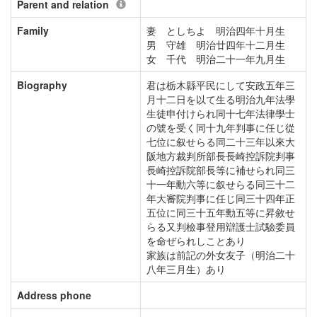
Parent and relation
Family
妻 としちよ 明治四年十月生
男 守雄 明治廿四年十二月生
女 千代 明治二十一年九月生
Biography
君は栃木縣平民にして安政五年三
月十二日を以て生る明治九年法學
生徒申付けられ同十七年法律學士
の號を受く同十九年判事に任じ從
七位に叙せらる同二十三年以來大
阪地方裁判所部長長崎控訴院判事
長崎控訴院部長等に補せられ同三
十一年勳六等に叙せらる同三十二
年大審院判事に任じ同三十四年正
五位に同三十五年勳五等に昇敘せ
らる又判檢事登用辯護士試驗委員
を命ぜられしことあり
家族は前記の外女友子（明治二十
八年三月生）あり
Address phone