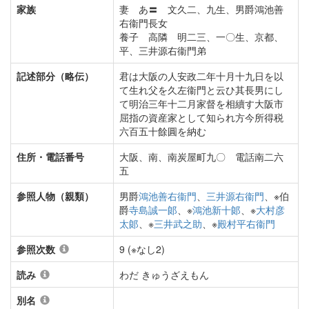
家族
妻 あ〓 文久二、九生、男爵鴻池善
右衞門長女
養子 高隣 明二三、一〇生、京都、
平、三井源右衞門弟
記述部分（略伝）
君は大阪の人安政二年十月十九日を以
て生れ父を久左衞門と云ひ其長男にし
て明治三年十二月家督を相續す大阪市
屈指の資産家として知られ方今所得税
六百五十餘圓を納む
住所・電話番号
大阪、南、南炭屋町九〇 電話南二六
五
参照人物（親類）
男爵
鴻池善右衞門
、
三井源右衞門
、※伯
爵
寺島誠一郞
、※
鴻池新十郞
、※
大村彦
太郞
、※
三井武之助
、※
殿村平右衞門
参照次数
9 (※なし2)
読み
わだ きゅうざえもん
別名