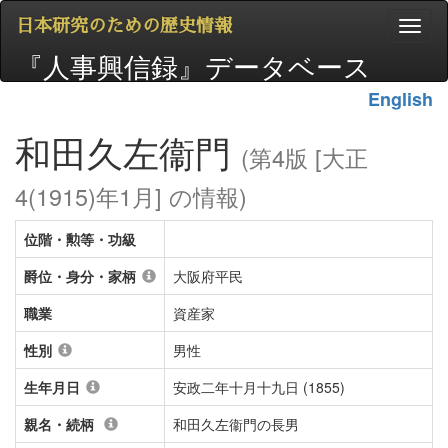
日本研究のための歴史情報
『人事興信録』データベース
English
和田久左衞門
(第4版 [大正
4(1915)年1月] の情報)
位階・勲等・功級
爵位・身分・家柄
大阪府平民
職業
資産家
性別
男性
生年月日
安政二年十月十九日 (1855)
親名・続柄
和田久左衞門の長男