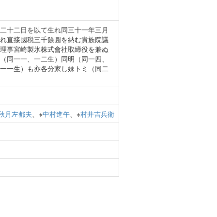
二十二日を以て生れ同三十一年三月
れ直接國税三千餘圓を納む貴族院議
理事宮崎製氷株式會社取締役を兼ぬ
（同一一、一二生）同明（同一四、
一一生）も亦各分家し妹トミ（同二
秋月左都夫
、※
中村進午
、※
村井吉兵衛