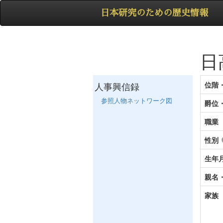
日本研究のための歴史情報
日
人事興信録
位階
参照人物ネットワーク図
爵位
職業
性別
生年
親名
家族