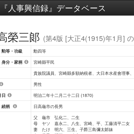
『人事興信録』データベース
高榮三郞
(第4版 [大正4(1915)年1月] 
・勲等・功級
勳四等
・身分・家柄
宮崎縣平民
貴族院議員、宮崎縣多額納税者、大日本水産會理事、
男性
月日
明治二年十二月二十二日 (1870)
・続柄
日高龜市の長男
父 龜市 弘化二、二生
母 ヤソ 嘉永二、八生、宮崎、平、工藤清平二女
妻 たけ 明六、三生、子爵三島彌太郞妹