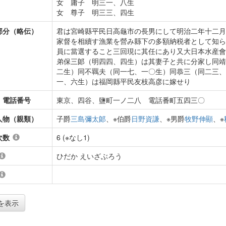
女 庸子 明三一、八生
女 尊子 明三三、四生
部分（略伝）
君は宮崎縣平民日高龜市の長男にして明治二年十二月
家督を相續す漁業を營み縣下の多額納税者として知ら
員に當選すること三回現に其任にあり又大日本水産會
弟保三郞（明四四、四生）は其妻子と共に分家し同靖
二生）同不羈夫（同一七、一〇生）同恭三（同二三、
一、六生）は福岡縣平民友枝高彦に嫁せり
・電話番号
東京、四谷、鹽町一ノ二八 電話番町五四三〇
人物（親類）
子爵
三島彌太郞
、※伯爵
日野資謙
、※男爵
牧野伸顯
、※
次数
6 (※なし1)
ひだか えいざぶろう
を表示