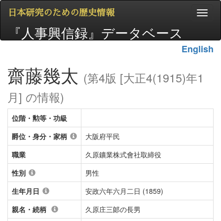
日本研究のための歴史情報
『人事興信録』データベース
English
齋藤幾太
(第4版 [大正4(1915)年1
月] の情報)
位階・勲等・功級
爵位・身分・家柄
大阪府平民
職業
久原鑛業株式會社取締役
性別
男性
生年月日
安政六年六月二日 (1859)
親名・続柄
久原庄三郞の長男