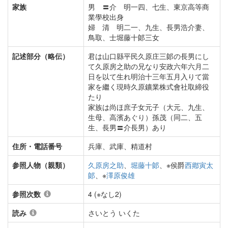
家族
男 〓介 明一四、七生、東京高等商
業學校出身
婦 清 明二一、九生、長男浩介妻、
鳥取、士堀藤十郞三女
記述部分（略伝）
君は山口縣平民久原庄三郞の長男にし
て久原房之助の兄なり安政六年六月二
日を以て生れ明治十三年五月入りて當
家を繼く現時久原鑛業株式會社取締役
たり
家族は尚ほ庶子女元子（大元、九生、
生母、高濱あぐり）孫茂（同二、五
生、長男〓介長男）あり
住所・電話番号
兵庫、武庫、精道村
参照人物（親類）
久原房之助
、
堀藤十郞
、※侯爵
西鄕寅太
郞
、※
澤原俊雄
参照次数
4 (※なし2)
読み
さいとう いくた