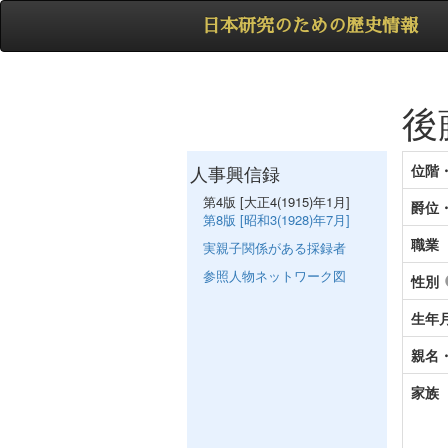
日本研究のための歴史情報
後
人事興信録
位階
第4版 [大正4(1915)年1月]
爵位
第8版 [昭和3(1928)年7月]
職業
実親子関係がある採録者
参照人物ネットワーク図
性別
生年
親名
家族