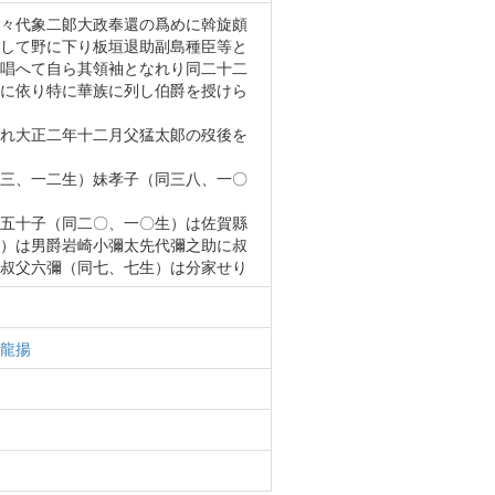
々代象二郞大政奉還の爲めに斡旋頗
して野に下り板垣退助副島種臣等と
唱へて自ら其領袖となれり同二十二
に依り特に華族に列し伯爵を授けら
れ大正二年十二月父猛太郞の歿後を
三、一二生）妹孝子（同三八、一〇
五十子（同二〇、一〇生）は佐賀縣
）は男爵岩崎小彌太先代彌之助に叔
叔父六彌（同七、七生）は分家せり
龍揚