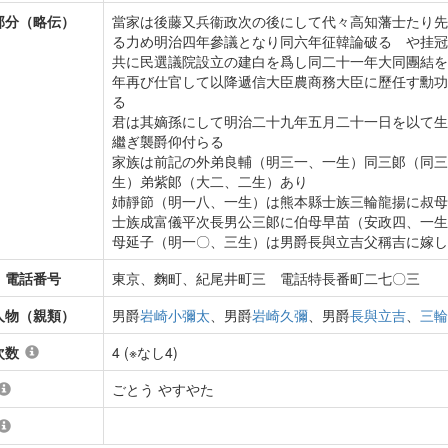
部分（略伝）
當家は後藤又兵衞政次の後にして代々高知藩士たり先
る力め明治四年參議となり同六年征韓論破るゝや挂冠
共に民選議院設立の建白を爲し同二十一年大同團結を
年再び仕官して以降遞信大臣農商務大臣に歷任す勳功
る
君は其嫡孫にして明治二十九年五月二十一日を以て生
繼ぎ襲爵仰付らる
家族は前記の外弟良輔（明三一、一生）同三郞（同三
生）弟紫郞（大二、二生）あり
姉靜節（明一八、一生）は熊本縣士族三輪龍揚に叔母
士族成富儀平次長男公三郞に伯母早苗（安政四、一生
母延子（明一〇、三生）は男爵長與立吉父稱吉に嫁し
・電話番号
東京、麴町、紀尾井町三 電話特長番町二七〇三
人物（親類）
男爵
岩崎小彌太
、男爵
岩崎久彌
、男爵
長與立吉
、
三輪
次数
4 (※なし4)
ごとう やすやた