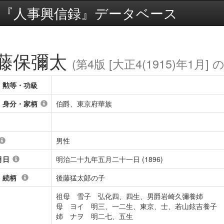
『人事興信録』データベース
藤保彌太
(第4版 [大正4(1915)年1月] 
・勲等・功級
・身分・家柄
伯爵、東京府華族
男性
月日
明治二十九年五月二十一日 (1896)
・続柄
後藤猛太郞の子
祖母 雪子 弘化四、四生、男爵岩崎久彌養姉
母 ヨイ 明三、一二生、東京、士、若山鉉吉養子
姉 ナヲ 明二七、五生