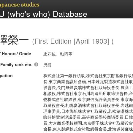
Japanese studies
 (who's who) Database
澤榮一
(First Edition [April 1903] )
/ Honors/ Grade
正四位、勳四等
/ Family rank etc.
男爵
pation
株式會社第一銀行頭取,株式會社東京貯蓄銀行取
長,東京商業會議所會頭,日本煉瓦製造株式會社
役會長,長門無煙炭礦株式會社取締役會長,農商
相談役,株式會社東京石川島造船所取締役會長,
物株式會社取締役,東京興信所評議員會長,東京
取締役會長,札幌麥酒株式會社取締役會長,岩越
理事委員,日本郵船株式會社取締役,若松築港株式
臨時博覽會評議委員,高等商業學校商議委員,日
員,大倉商業學校顧問,東京帽子株式會社取締役
會長,東京製綱株式會社取締役會長,北海道製麻