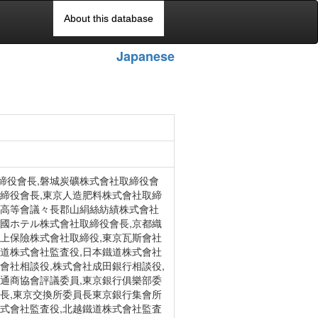
About this database
Japanese
締役會長,磐城炭礦株式會社取締役會
取締役會長,東京人造肥料株式會社取締
工高等會議々長郡山絹絲紡績株式會社
帝國ホテル株式會社取締役會長,京都織
海上保險株式會社取締役,東京瓦斯會社
鐵道株式會社監査役,日本鐵道株式會社
會社相談役,株式會社成田銀行相談役,
韓通商協會評議委員,東京銀行俱樂部委
會長,東京交換所委員長東京銀行集會所
株式會社監査役,北越鐵道株式會社監査