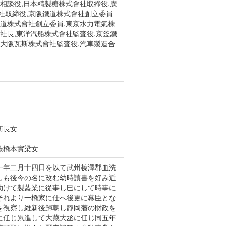
相談役,日本精製糖株式會社取締役,廣
社取締役,京阪鐵道株式會社創立委員
鐵道株式會社創立委員,東京水力電氣株
社長,東洋汽船株式會社監査役,京釜鐵
,大阪瓦斯株式會社監査役,汽車製造合
衞長女
族橋本實梁女
一年二月十四日を以て武州榛澤郡血洗
しも後今の名に改む幼時讀書を好み近
助けて製藍業に從事し巳にして時事に
それより一橋家に仕へ後更に幕臣とな
を視察し維新後歸朝し靜岡藩の財政を
に任じ累進して大藏大丞に任じ同五年