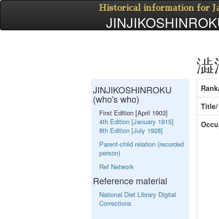
Historical information for 
JINJIKOSHINROKU
澁
JINJIKOSHINROKU
Rank
(who's who)
Title
First Edition [April 1903]
4th Edition [January 1915]
Occu
8th Edition [July 1928]
Parent-child relation (recorded
person)
Ref Network
Reference material
National Diet Library Digital
Corrections