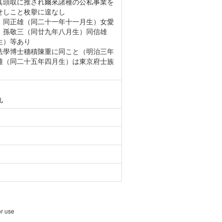
其頭取に推され爾來諸種の公私事業を
せしこと枚擧に遑なし
）同正雄（同二十一年十一月生）女愛
）孫敬三（同廿九年八月生）同信雄
生）等あり
法學博士穗積陳重に同こと（明治三年
雄（同二十五年四月生）は東京府士族
九
or use