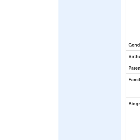
Gend
Birth
Paren
Fami
Biog