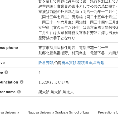
官を辭して商界に身を投じ第一銀行を創立して
經營創設し實業界の泰斗として公共の爲に盡力
家族は前記の外男武之助（明治十九年十二月生
（同廿三年七月生）男秀雄（同二十五年十月生
（同三十一年六月生）同知雄（同三十四年三月
女宇多（文久三年八月生）は東京帝國大學教授
二月生）は大藏省總務長官阪谷芳郞に嫁し男辰
星野錫の養子となれり
ess phone
東京市深川區福住町四 電話浪花一〇一三
別邸北豐島郡瀧野川村飛鳥山 電話下谷一六四
ive
阪谷芳郞
,伯爵
橋本實頴
,
穗積陳重
,
星野錫
ee
4
ounciation
しぶさわ えいいち
her name
榮太郞,篤太郞,篤太夫
ya University
Nagoya University Graduate School of Law
Precautions f