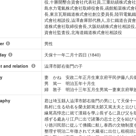
役,十勝開墾合資會社代表社員,三重紡績株式會社
島水力電氣株式會社取締役會長,函館船渠株式會
長,東京瓦斯鐵道株式會社創立委員長,陸羽電氣
式會社相談役,澁澤倉庫部代務人,京仁鐵道合資會
道株式會社取締役會長,大阪紡績株式會社相談役
資會社監査役,北海道鐵道株式會社相談役
er
男性
day
天保十一年二月十四日 (1840)
t and relation
澁澤市郞右衞門の子
ly
妻 かね 安政二年正月生東京府平民伊藤八兵
男 篤一 明治五年十月生
婦 敦子 明治十三年五月生男篤一妻東京府華
raphy
君は埼玉縣人澁澤市郞右衞門の男にして天保十
島村に生る幼名を榮太郞篤太郞又篤太夫と云ひ
緣尾高惇忠に就て漢籍を學ぶ長ずるに及び父を
感ずる處あり江戸に出で諸藩の志士と交を結び
り德川民部に從ふて佛國に航し泰西の文物制度
整理す明治二年徵されて大藏省に出仕し租税頭