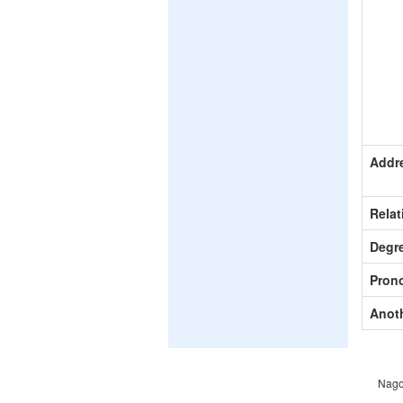
Addr
Relat
Degr
Pron
Anot
Nago