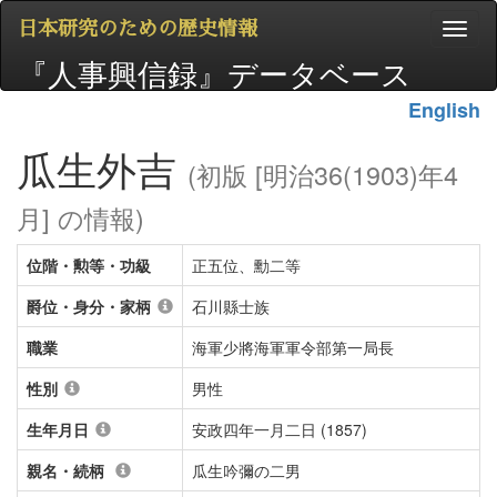
日本研究のための歴史情報
『人事興信録』データベース
English
瓜生外吉
(初版 [明治36(1903)年4
月] の情報)
位階・勲等・功級
正五位、勳二等
爵位・身分・家柄
石川縣士族
職業
海軍少將海軍軍令部第一局長
性別
男性
生年月日
安政四年一月二日 (1857)
親名・続柄
瓜生吟彌の二男