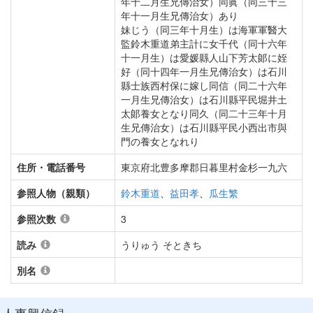
年十二月生兄傳治女）同眞（同三十三
年十一月生兄傳治女）あり
妹じう（同三年十月生）は海軍軍醫大
監鈴木重道弟主計に女千代（同十六年
十一月生）は愛媛縣人山下芳太郞に姪
好（同十四年一月生兄傳治女）は石川
縣士族西村保に嫁し同信（同二十六年
一月生兄傳治女）は石川縣平民堀井土
太郞養女となり同久（同二十三年十月
生兄傳治女）は石川縣平民小西出市與
門の養女となれり
住所・電話番号
東京府北豊多摩郡日暮里村金杉一九六
参照人物（親類）
鈴木重道
、
益田孝
、
瓜生繁
参照次数
3
読み
うりゅう そときち
別名