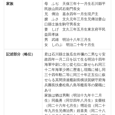
家族
母 ふぢ 天保三年十一月生石川縣平
民故山田武右衛門長女
兄 傳治 嘉永四年一月生現戸主
嫂 ふさ 文久元年三月生兄傳治妻山
口縣士族生駒守男長女
妻 しげ 文久三年五月生東京府平民
益田孝妹
男 武雄 明治十八年三月生
女 しのぶ 明治二十年十月生
記述部分（略伝）
君は石川縣士族瓜生吟彌の二男なり安
政四年一月二日を以て生る明治十四年
海軍中尉に任じ從七位に叙せられ同三
十二年海軍少將に歷進し現職に補し同
三十四年勳二等に同三十年正五位に叙
せらる其間浪速艦副長橫須賀鎭守府海
兵團長扶桑松島八島等艦長等の榮職に
あり
家族は猶ほ男剛（明治十九年十二月
生）同義勇（同廿四年八月生）女榮枝
（同二十六年七月生）甥近信（同二十
年九月生兄傳治男）姪喜美（同二十八