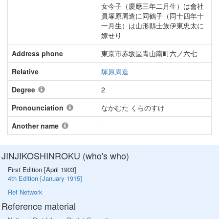
女今子（慶應三年二月生）は會社
員塚原周造に同鶴子（同十四年十
一月生）は山形縣士族伊東忠太に
嫁せり
Address phone
東京市赤坂區青山南町六ノ六七
Relative
塚原周造
Degree
2
Pronounciation
なかむた くらのすけ
Another name
JINJIKOSHINROKU (who's who)
First Edition [April 1903]
4th Edition [January 1915]
Ref Network
Reference material