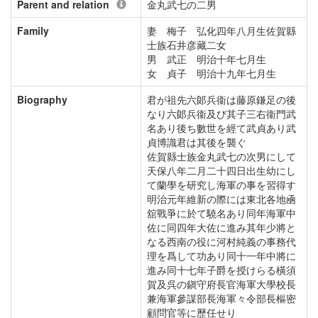
Parent and relation
金丸武七の二男
Family
妻 梅子 弘化四年八月生佐賀縣
士族石井彦藏二女
男 武正 明治十年七月生
女 貞子 明治十九年七月生
Biography
君が祖先六郞兵衞は藤原鎌足の後
なり六郞兵衞及び其子三右衞門武
名あり後ち數世を經て武貞あり武
貞博識君は其後を襲ぐ
佐賀縣士族金丸武七の次男にして
天保八年二月二十四日出生幼にし
て蘭學を研究し海軍の事を習得す
明治元年維新の際には東北各地凾
舘戰爭に於て驍名あり同年海軍中
佐に同四年大佐に進み其年少將と
なる西南の役に河村純義の事務代
理を爲して功あり同十一年中將に
進み同十七年子爵を授けらる橫須
賀及呉の鎭守府長官海軍大學校長
兼海軍參謀部長海軍々令部長樞密
顧問官等に歷任せり