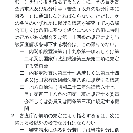
む。）を行う者を指名するとともに、その旨を審
査請求人及び処分庁等（審査庁以外の処分庁等に
限る。）に通知しなければならない。ただし、次
の各号のいずれかに掲げる機関が審査庁である場
合若しくは条例に基づく処分について条例に特別
の定めがある場合又は第二十四条の規定により当
該審査請求を却下する場合は、この限りでない。
一
内閣府設置法第四十九条第一項若しくは第
二項又は国家行政組織法第三条第二項に規定
する委員会
二
内閣府設置法第三十七条若しくは第五十四
条又は国家行政組織法第八条に規定する機関
三
地方自治法（昭和二十二年法律第六十七
号）第百三十八条の四第一項に規定する委員
会若しくは委員又は同条第三項に規定する機
関
２
審査庁が前項の規定により指名する者は、次に
掲げる者以外の者でなければならない。
一
審査請求に係る処分若しくは当該処分に係