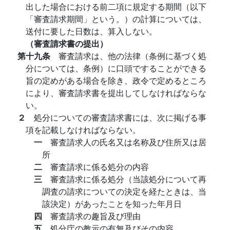
出した場合における前二項に規定する期間（以下
「審査請求期間」という。）の計算については、
送付に要した日数は、算入しない。
（審査請求書の提出）
第十九条
審査請求は、他の法律（条例に基づく処
分については、条例）に口頭ですることができる
旨の定めがある場合を除き、政令で定めるところ
により、審査請求書を提出してしなければならな
い。
２
処分についての審査請求書には、次に掲げる事
項を記載しなければならない。
一
審査請求人の氏名又は名称及び住所又は居
所
二
審査請求に係る処分の内容
三
審査請求に係る処分（当該処分について再
調査の請求についての決定を経たときは、当
該決定）があったことを知った年月日
四
審査請求の趣旨及び理由
五
処分庁の教示の有無及びその内容