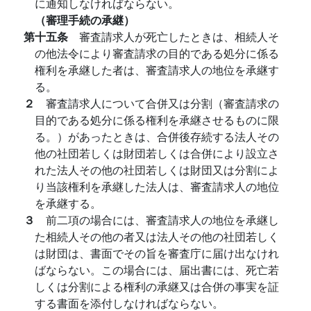
に通知しなければならない。
（審理手続の承継）
第十五条
審査請求人が死亡したときは、相続人そ
の他法令により審査請求の目的である処分に係る
権利を承継した者は、審査請求人の地位を承継す
る。
２
審査請求人について合併又は分割（審査請求の
目的である処分に係る権利を承継させるものに限
る。）があったときは、合併後存続する法人その
他の社団若しくは財団若しくは合併により設立さ
れた法人その他の社団若しくは財団又は分割によ
り当該権利を承継した法人は、審査請求人の地位
を承継する。
３
前二項の場合には、審査請求人の地位を承継し
た相続人その他の者又は法人その他の社団若しく
は財団は、書面でその旨を審査庁に届け出なけれ
ばならない。この場合には、届出書には、死亡若
しくは分割による権利の承継又は合併の事実を証
する書面を添付しなければならない。