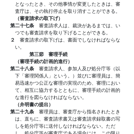
となったとき、その他事情が変更したときは、審
査庁は、その執行停止を取り消すことができる。
（審査請求の取下げ）
第二十七条
審査請求人は、裁決があるまでは、い
つでも審査請求を取り下げることができる。
２
審査請求の取下げは、書面でしなければならな
い。
第三節 審理手続
（審理手続の計画的進行）
第二十八条
審査請求人、参加人及び処分庁等（以
下「審理関係人」という。）並びに審理員は、簡
易迅速かつ公正な審理の実現のため、審理におい
て、相互に協力するとともに、審理手続の計画的
な進行を図らなければならない。
（弁明書の提出）
第二十九条
審理員は、審査庁から指名されたとき
は、直ちに、審査請求書又は審査請求録取書の写
しを処分庁等に送付しなければならない。ただ
し、処分庁等が審査庁である場合には、この限り