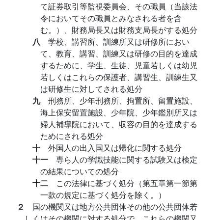
て証券取引等監視委員会、その職員（当該法
令においてその職員とみなされる者を含
む。）、財務局長又は財務支局長がする処分
八
学校、講習所、訓練所又は研修所におい
て、教育、講習、訓練又は研修の目的を達成
するために、学生、生徒、児童若しくは幼児
若しくはこれらの保護者、講習生、訓練生又
は研修生に対してされる処分
九
刑務所、少年刑務所、拘置所、留置施設、
海上保安留置施設、少年院、少年鑑別所又は
婦人補導院において、収容の目的を達成する
ためにされる処分
十
外国人の出入国又は帰化に関する処分
十一
専ら人の学識技能に関する試験又は検定
の結果についての処分
十二
この法律に基づく処分（第五章第一節第
一款の規定に基づく処分を除く。）
２
国の機関又は地方公共団体その他の公共団体若
しくはその機関に対する処分で、これらの機関又