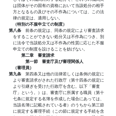
は団体がその固有の資格において当該処分の相手
方となるもの及びその不作為については、この法
律の規定は、適用しない。
（特別の不服申立ての制度）
第八条
前条の規定は、同条の規定により審査請求
をすることができない処分又は不作為につき、別
に法令で当該処分又は不作為の性質に応じた不服
申立ての制度を設けることを妨げない。
第二章 審査請求
第一節 審査庁及び審理関係人
（審理員）
第九条
第四条又は他の法律若しくは条例の規定に
より審査請求がされた行政庁（第十四条の規定に
より引継ぎを受けた行政庁を含む。以下「審査
庁」という。）は、審査庁に所属する職員（第十
七条に規定する名簿を作成した場合にあっては、
当該名簿に記載されている者）のうちから第三節
に規定する審理手続（この節に規定する手続を含