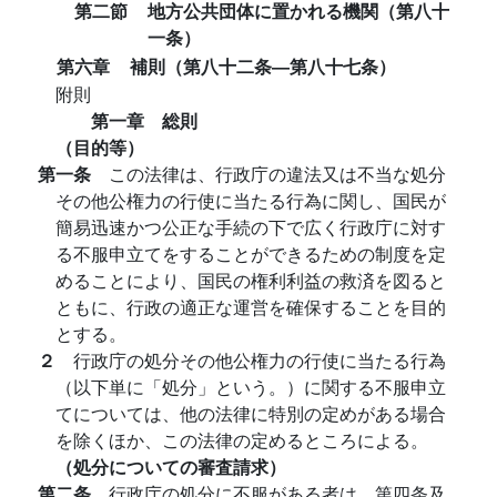
第二節
地方公共団体に置かれる機関（第八十
一条）
第六章
補則（第八十二条―第八十七条）
附則
第一章 総則
（目的等）
第一条
この法律は、行政庁の違法又は不当な処分
その他公権力の行使に当たる行為に関し、国民が
簡易迅速かつ公正な手続の下で広く行政庁に対す
る不服申立てをすることができるための制度を定
めることにより、国民の権利利益の救済を図ると
ともに、行政の適正な運営を確保することを目的
とする。
２
行政庁の処分その他公権力の行使に当たる行為
（以下単に「処分」という。）に関する不服申立
てについては、他の法律に特別の定めがある場合
を除くほか、この法律の定めるところによる。
（処分についての審査請求）
第二条
行政庁の処分に不服がある者は、第四条及