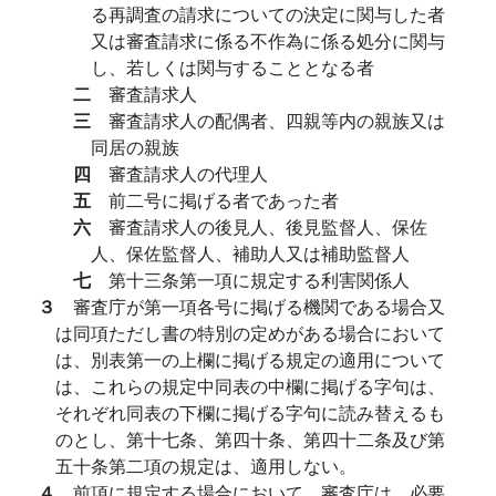
る再調査の請求についての決定に関与した者
又は審査請求に係る不作為に係る処分に関与
し、若しくは関与することとなる者
二
審査請求人
三
審査請求人の配偶者、四親等内の親族又は
同居の親族
四
審査請求人の代理人
五
前二号に掲げる者であった者
六
審査請求人の後見人、後見監督人、保佐
人、保佐監督人、補助人又は補助監督人
七
第十三条第一項に規定する利害関係人
３
審査庁が第一項各号に掲げる機関である場合又
は同項ただし書の特別の定めがある場合において
は、別表第一の上欄に掲げる規定の適用について
は、これらの規定中同表の中欄に掲げる字句は、
それぞれ同表の下欄に掲げる字句に読み替えるも
のとし、第十七条、第四十条、第四十二条及び第
五十条第二項の規定は、適用しない。
４
前項に規定する場合において、審査庁は、必要