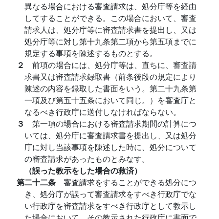
異なる場合における審査請求は、処分庁等を経由
してすることができる。この場合において、審査
請求人は、処分庁等に審査請求書を提出し、又は
処分庁等に対し第十九条第二項から第五項までに
規定する事項を陳述するものとする。
２
前項の場合には、処分庁等は、直ちに、審査請
求書又は審査請求録取書（前条後段の規定により
陳述の内容を録取した書面をいう。第二十九条第
一項及び第五十五条において同じ。）を審査庁と
なるべき行政庁に送付しなければならない。
３
第一項の場合における審査請求期間の計算につ
いては、処分庁に審査請求書を提出し、又は処分
庁に対し当該事項を陳述した時に、処分について
の審査請求があったものとみなす。
（誤った教示をした場合の救済）
第二十二条
審査請求をすることができる処分につ
き、処分庁が誤って審査請求をすべき行政庁でな
い行政庁を審査請求をすべき行政庁として教示し
た場合において、その教示された行政庁に書面で