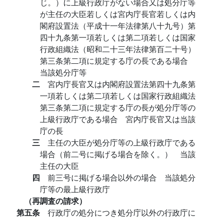
じ。）に上級行政庁がない場合又は処分庁等
が主任の大臣若しくは宮内庁長官若しくは内
閣府設置法（平成十一年法律第八十九号）第
四十九条第一項若しくは第二項若しくは国家
行政組織法（昭和二十三年法律第百二十号）
第三条第二項に規定する庁の長である場合
当該処分庁等
二
宮内庁長官又は内閣府設置法第四十九条第
一項若しくは第二項若しくは国家行政組織法
第三条第二項に規定する庁の長が処分庁等の
上級行政庁である場合 宮内庁長官又は当該
庁の長
三
主任の大臣が処分庁等の上級行政庁である
場合（前二号に掲げる場合を除く。） 当該
主任の大臣
四
前三号に掲げる場合以外の場合 当該処分
庁等の最上級行政庁
（再調査の請求）
第五条
行政庁の処分につき処分庁以外の行政庁に