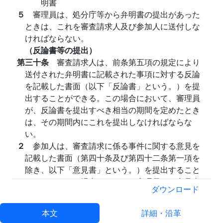
明書
５
審理員は、処分庁等から弁明書の提出があった
ときは、これを審査請求人及び参加人に送付しな
ければならない。
（反論書等の提出）
第三十条
審査請求人は、前条第五項の規定により
送付された弁明書に記載された事項に対する反論
を記載した書面（以下「反論書」という。）を提
出することができる。この場合において、審理員
が、反論書を提出すべき相当の期間を定めたとき
は、その期間内にこれを提出しなければならな
い。
２
参加人は、審査請求に係る事件に関する意見を
記載した書面（第四十条及び第四十二条第一項を
除き、以下「意見書」という。）を提出すること
ができる。この場合において、審理員が、意見書
ダウンロード
を提出すべき相当の期間を定めたときは、その期
間内にこれを提出しなければならない。
本文
詳細・沿革
３
審理員は、審査請求人から反論書の提出があっ