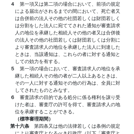
４
第一項又は第二項の場合において、前項の規定
による届出がされるまでの間において、死亡者又
は合併前の法人その他の社団若しくは財団若しく
は分割をした法人に宛ててされた通知が審査請求
人の地位を承継した相続人その他の者又は合併後
の法人その他の社団若しくは財団若しくは分割に
より審査請求人の地位を承継した法人に到達した
ときは、当該通知は、これらの者に対する通知と
しての効力を有する。
５
第一項の場合において、審査請求人の地位を承
継した相続人その他の者が二人以上あるときは、
その一人に対する通知その他の行為は、全員に対
してされたものとみなす。
６
審査請求の目的である処分に係る権利を譲り受
けた者は、審査庁の許可を得て、審査請求人の地
位を承継することができる。
（標準審理期間）
第十六条
第四条又は他の法律若しくは条例の規定
により審査庁となるべき行政庁（以下「審査庁と