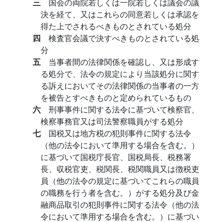
三
国会の両院若しくは一院若しくは議会の議
決を経て、又はこれらの同意若しくは承認を
得た上でされるべきものとされている処分
四
検査官会議で決すべきものとされている処
分
五
当事者間の法律関係を確認し、又は形成す
る処分で、法令の規定により当該処分に関す
る訴えにおいてその法律関係の当事者の一方
を被告とすべきものと定められているもの
六
刑事事件に関する法令に基づいて検察官、
検察事務官又は司法警察職員がする処分
七
国税又は地方税の犯則事件に関する法令
（他の法令において準用する場合を含む。）
に基づいて国税庁長官、国税局長、税務署
長、収税官吏、税関長、税関職員又は徴税吏
員（他の法令の規定に基づいてこれらの職員
の職務を行う者を含む。）がする処分及び金
融商品取引の犯則事件に関する法令（他の法
令において準用する場合を含む。）に基づい