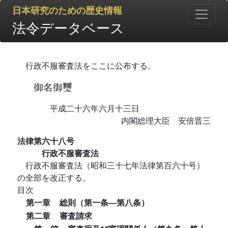
日本研究のための歴史情報
法令データベース
行政不服審査法をここに公布する。
御名御璽
平成二十六年六月十三日
内閣総理大臣 安倍晋三
法律第六十八号
行政不服審査法
行政不服審査法（昭和三十七年法律第百六十号）
の全部を改正する。
目次
第一章
総則（第一条―第八条）
第二章
審査請求