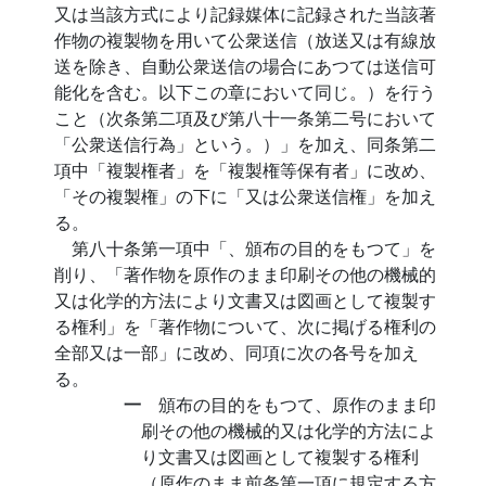
又は当該方式により記録媒体に記録された当該著
作物の複製物を用いて公衆送信（放送又は有線放
送を除き、自動公衆送信の場合にあつては送信可
能化を含む。以下この章において同じ。）を行う
こと（次条第二項及び第八十一条第二号において
「公衆送信行為」という。）」を加え、同条第二
項中「複製権者」を「複製権等保有者」に改め、
「その複製権」の下に「又は公衆送信権」を加え
る。
第八十条第一項中「、頒布の目的をもつて」を
削り、「著作物を原作のまま印刷その他の機械的
又は化学的方法により文書又は図画として複製す
る権利」を「著作物について、次に掲げる権利の
全部又は一部」に改め、同項に次の各号を加え
る。
一
頒布の目的をもつて、原作のまま印
刷その他の機械的又は化学的方法によ
り文書又は図画として複製する権利
（原作のまま前条第一項に規定する方