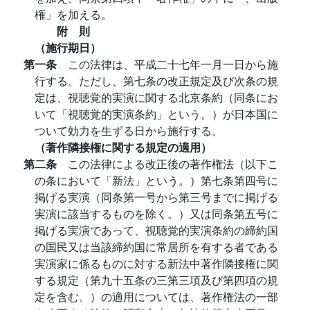
権」を加える。
附 則
（施行期日）
第一条
この法律は、平成二十七年一月一日から施
行する。ただし、第七条の改正規定及び次条の規
定は、視聴覚的実演に関する北京条約（同条にお
いて「視聴覚的実演条約」という。）が日本国に
ついて効力を生ずる日から施行する。
（著作隣接権に関する規定の適用）
第二条
この法律による改正後の著作権法（以下こ
の条において「新法」という。）第七条第四号に
掲げる実演（同条第一号から第三号までに掲げる
実演に該当するものを除く。）又は同条第五号に
掲げる実演であって、視聴覚的実演条約の締約国
の国民又は当該締約国に常居所を有する者である
実演家に係るものに対する新法中著作隣接権に関
する規定（第九十五条の三第三項及び第四項の規
定を含む。）の適用については、著作権法の一部