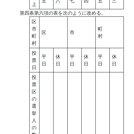
五
八
七
四
五
三
上
第四条第六項の表を次のように改める。
区
市
町
区
市
町
村
村
投
平
休
平
休
平
休
票
日
日
日
日
日
日
日
投
票
区
の
選
挙
人
の