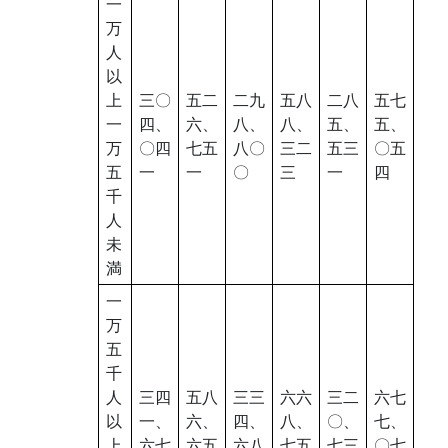
一
万
人
以
上
三〇
五二
二九
五八
二八
五七
一
四、
六、
八、
八、
五、
五、
万
〇四
七五
八〇
三二
五三
〇五
五
一
一
〇
三
一
四
千
人
未
満
一
万
五
千
人
三四
五八
三三
六六
三二
六七
以
一、
六、
四、
八、
〇、
七、
上
六七
六五
六八
七五
七三
〇七