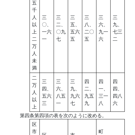
五
千
人
三
三
三
三
三
三
以
〇、
二、
五、
八、
六、
九、
上
一六
〇九
五六
二〇
九一
七三
二
一
七
五
五
六
二
万
人
未
満
二
三
三
三
四
四
四
万
四、
六、
九、
二、
一、
四、
人
五六
八五
九六
九五
三一
四八
以
三
一
七
九
八
六
上
第四条第四項の表を次のように改める。
区
市
町
区
市