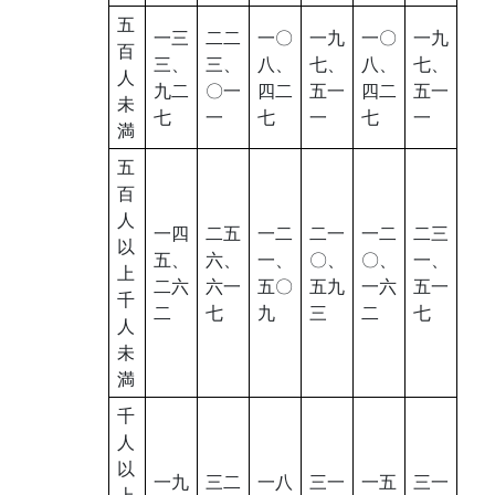
五
一三
二二
一〇
一九
一〇
一九
百
三、
三、
八、
七、
八、
七、
人
九二
〇一
四二
五一
四二
五一
未
七
一
七
一
七
一
満
五
百
人
一四
二五
一二
二一
一二
二三
以
五、
六、
一、
〇、
〇、
一、
上
二六
六一
五〇
五九
一六
五一
千
二
七
九
三
二
七
人
未
満
千
人
以
一九
三二
一八
三一
一五
三一
上