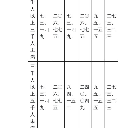
千
人
以
七
二〇
七
二〇
九
二七
上
三、
六、
三、
六、
五、
三、
三
一四
七七
一四
七七
一五
三二
千
九
五
九
五
五
三
人
未
満
三
千
人
以
七
二〇
八
二四
九
二七
上
三、
六、
四、
〇、
五、
三、
五
一四
七七
一五
〇四
一五
三二
千
九
五
二
九
五
三
人
未
満