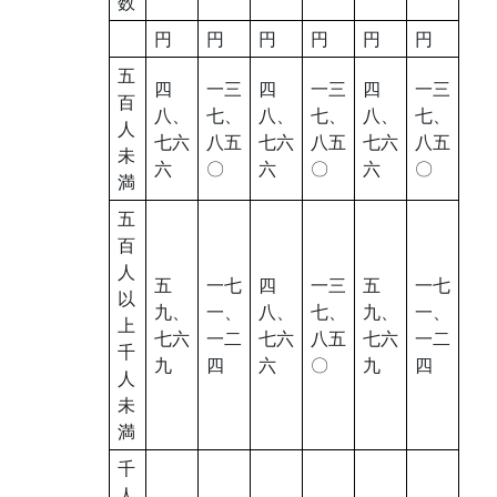
数
円
円
円
円
円
円
五
四
一三
四
一三
四
一三
百
八、
七、
八、
七、
八、
七、
人
七六
八五
七六
八五
七六
八五
未
六
〇
六
〇
六
〇
満
五
百
人
五
一七
四
一三
五
一七
以
九、
一、
八、
七、
九、
一、
上
七六
一二
七六
八五
七六
一二
千
九
四
六
〇
九
四
人
未
満
千
人