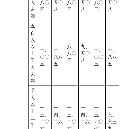
人
八〇
五〇
八〇
五〇
八〇
五〇
未
四
八
四
八
四
八
満
五
百
人
一
一
一
一
以
八、
九、
一、
一、
一、
一、
上
八〇
五〇
〇〇
八八
〇〇
八八
千
四
八
五
五
五
五
人
未
満
千
人
以
一
一
一
一
一
一
上
三、
四、
三、
四、
五、
六、
二
二〇
二六
二〇
二六
四〇
六三
千
六
二
六
二
七
九