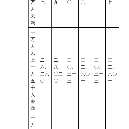
万
七
九
〇
〇
一
七
人
未
満
一
万
人
以
上
二
二
三
三
三
三
一
六、
八、
〇、
二、
〇、
二、
万
二六
〇二
三一
六〇
三一
六〇
五
〇
〇
三
一
三
一
千
人
未
満
一
万