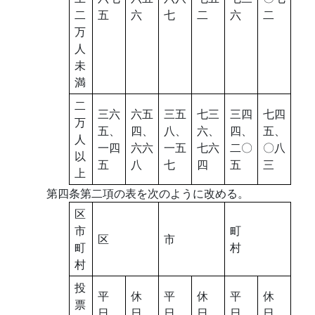
二
五
六
七
二
六
二
万
人
未
満
二
三六
六五
三五
七三
三四
七四
万
五、
四、
八、
六、
四、
五、
人
一四
六六
一五
七六
二〇
〇八
以
五
八
七
四
五
三
上
第四条第二項の表を次のように改める。
区
市
町
区
市
町
村
村
投
平
休
平
休
平
休
票
日
日
日
日
日
日