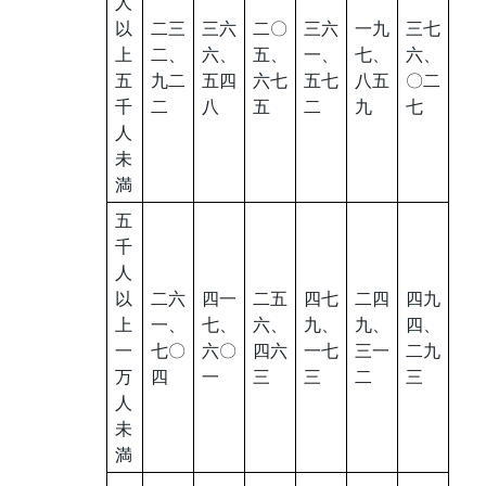
人
以
二三
三六
二〇
三六
一九
三七
上
二、
六、
五、
一、
七、
六、
五
九二
五四
六七
五七
八五
〇二
千
二
八
五
二
九
七
人
未
満
五
千
人
以
二六
四一
二五
四七
二四
四九
上
一、
七、
六、
九、
九、
四、
一
七〇
六〇
四六
一七
三一
二九
万
四
一
三
三
二
三
人
未
満