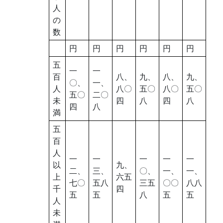
人
の
数
円
円
円
円
円
円
五
一
一
百
八、
九、
八、
九、
〇、
一、
人
八〇
五〇
八〇
五〇
五〇
二〇
未
四
八
四
八
四
八
満
五
百
人
一
一
一
一
一
以
九、
二、
三、
〇、
一、
一、
上
六五
七〇
五八
三五
〇〇
八八
千
四
五
五
八
五
五
人
未