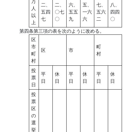
万
二、
二、
六、
五、
七、
八、
人
五四
〇七
五五
一六
五六
四四
以
七
〇
九
六
二
〇
上
第四条第三項の表を次のように改める。
区
市
町
区
市
町
村
村
投
平
休
平
休
平
休
票
日
日
日
日
日
日
日
投
票
区
の
選
挙