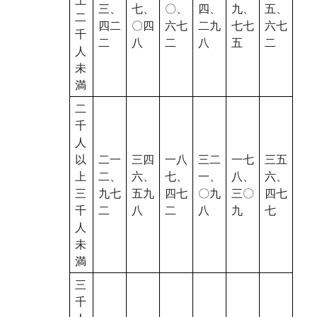
三、
七、
〇、
四、
九、
五、
二
四二
〇四
六七
二九
七七
六七
千
二
八
二
八
五
二
人
未
満
二
千
人
以
二一
三四
一八
三二
一七
三五
上
二、
六、
七、
一、
八、
六、
三
九七
五九
四七
〇九
三〇
四七
千
二
八
二
八
九
七
人
未
満
三
千