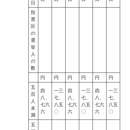
日
投
票
区
の
選
挙
人
の
数
円
円
円
円
円
円
五
四
一三
四
一三
四
一三
百
八、
七、
八、
七、
八、
七、
人
七六
八五
七六
八五
七六
八五
未
六
〇
六
〇
六
〇
満
五