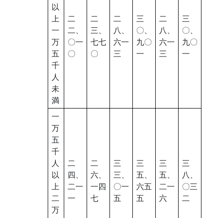
以
上
二
二
二
三
二
三
一
二、
三、
八、
〇、
八、
〇、
万
〇一
七七
六一
九〇
六一
九〇
五
〇
〇
三
一
三
一
千
人
未
満
一
万
五
千
人
二
二
三
三
三
三
以
四、
六、
三、
五、
五、
八、
上
二一
一四
〇一
六五
二一
〇三
二
一
七
五
五
六
二
万