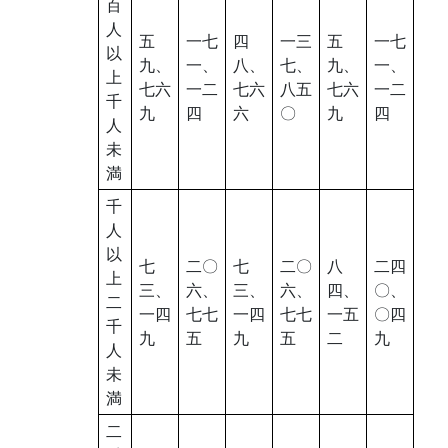
百
人
五
一七
四
一三
五
一七
以
九、
一、
八、
七、
九、
一、
上
七六
一二
七六
八五
七六
一二
千
九
四
六
〇
九
四
人
未
満
千
人
以
七
二〇
七
二〇
八
二四
上
三、
六、
三、
六、
四、
〇、
二
一四
七七
一四
七七
一五
〇四
千
九
五
九
五
二
九
人
未
満
二