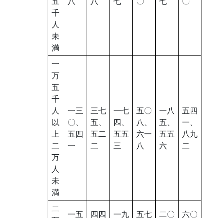
五
八
八
七
〇
七
〇
千
人
未
満
一
万
五
千
人
一三
三七
一七
五〇
一八
五四
以
〇、
五、
四、
八、
五、
一、
上
五四
五二
五五
六一
五五
八九
二
一
二
三
八
六
二
万
人
未
満
二
一五
四四
一九
五七
二〇
六〇