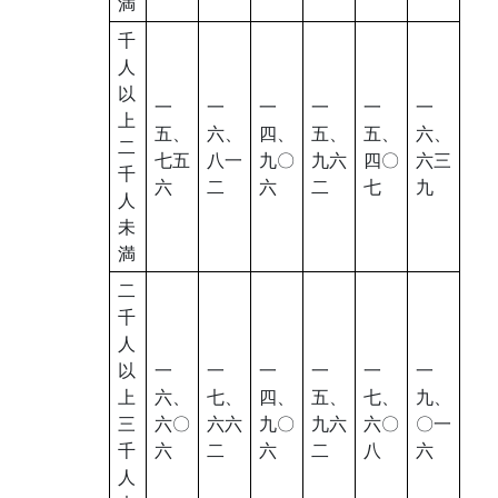
満
千
人
以
一
一
一
一
一
一
上
五、
六、
四、
五、
五、
六、
二
七五
八一
九〇
九六
四〇
六三
千
六
二
六
二
七
九
人
未
満
二
千
人
以
一
一
一
一
一
一
上
六、
七、
四、
五、
七、
九、
三
六〇
六六
九〇
九六
六〇
〇一
千
六
二
六
二
八
六
人