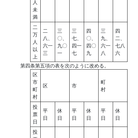
人
未
満
二
二
三
三
四
三
四
万
八、
〇、
七、
〇、
九、
二、
人
六一
九〇
四一
四〇
六一
七八
以
三
一
七
九
八
六
上
第四条第五項の表を次のように改める。
区
市
町
区
市
町
村
村
投
平
休
平
休
平
休
票
日
日
日
日
日
日
日
投