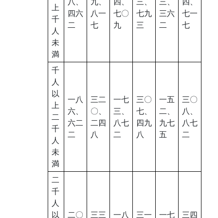
八、
九、
四、
三、
三、
四、
上
四六
八一
七〇
七九
三六
七一
千
二
七
九
三
二
七
人
未
満
千
人
以
一八
三二
一七
三〇
一五
三〇
上
六、
〇、
三、
七、
二、
八、
二
六二
二四
八七
四九
九七
八七
千
二
八
二
八
五
二
人
未
満
二
千
人
以
二〇
三三
一八
三一
一七
三四