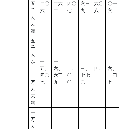
五
二〇
二六
四〇
六三
六〇
〇一
千
六
二
七
九
八
六
人
未
満
五
千
人
以
一
一
二
二
二
二
上
五、
六、
二、
三、
四、
六、
一
四〇
六三
〇一
七七
二一
一四
万
七
九
〇
〇
一
七
人
未
満
一
万
人