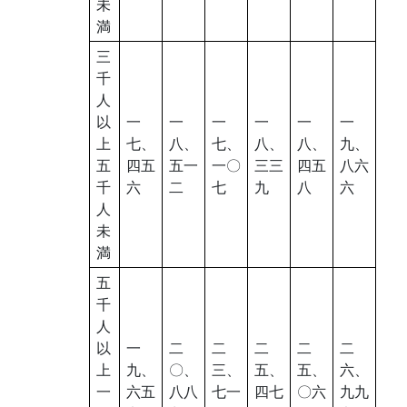
未
満
三
千
人
以
一
一
一
一
一
一
上
七、
八、
七、
八、
八、
九、
五
四五
五一
一〇
三三
四五
八六
千
六
二
七
九
八
六
人
未
満
五
千
人
以
一
二
二
二
二
二
上
九、
〇、
三、
五、
五、
六、
一
六五
八八
七一
四七
〇六
九九