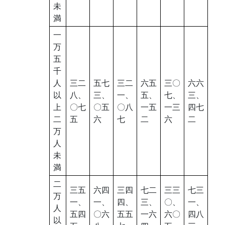
未
満
一
万
五
千
人
三二
五七
三二
六五
三〇
六六
以
八、
三、
一、
五、
七、
三、
上
〇七
〇五
〇八
一五
一三
四七
二
五
六
七
二
六
二
万
人
未
満
二
三五
六四
三四
七二
三三
七三
万
一、
一、
四、
三、
〇、
一、
人
五四
〇六
五五
一六
六〇
四八
以