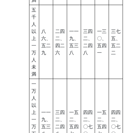
五
千
人
以
八
二四
一一
三四
一三
三七
上
六、
二、
九、
二、
〇、
五、
一
五二
四二
五三
二四
五四
五二
万
九
六
八
八
一
二
人
未
満
一
万
人
以
上
一一
三四
一五
四四
一五
四四
一
九、
二、
二、
二、
二、
二、
万
五三
二四
五四
〇七
五四
〇七