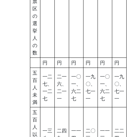
票
区
の
選
挙
人
の
数
円
円
円
円
円
円
五
一二
二一
一〇
一九
一〇
一九
百
七、
六、
一、
〇、
一、
〇、
人
一二
二一
六二
七一
六二
七一
未
七
一
七
一
七
一
満
五
百
人
一三
二四
一一
二〇
一一
二二
以