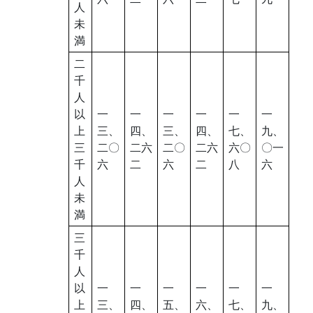
人
未
満
二
千
人
以
一
一
一
一
一
一
上
三、
四、
三、
四、
七、
九、
三
二〇
二六
二〇
二六
六〇
〇一
千
六
二
六
二
八
六
人
未
満
三
千
人
以
一
一
一
一
一
一
上
三、
四、
五、
六、
七、
九、