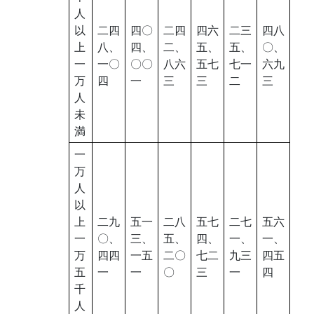
人
以
二四
四〇
二四
四六
二三
四八
上
八、
四、
二、
五、
五、
〇、
一
一〇
〇〇
八六
五七
七一
六九
万
四
一
三
三
二
三
人
未
満
一
万
人
以
上
二九
五一
二八
五七
二七
五六
一
〇、
三、
五、
四、
一、
一、
万
四四
一五
二〇
七二
九三
四五
五
一
一
〇
三
一
四
千
人