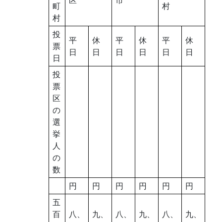
町
村
村
投
平
休
平
休
平
休
票
日
日
日
日
日
日
日
投
票
区
の
選
挙
人
の
数
円
円
円
円
円
円
五
百
八、
九、
八、
九、
八、
九、