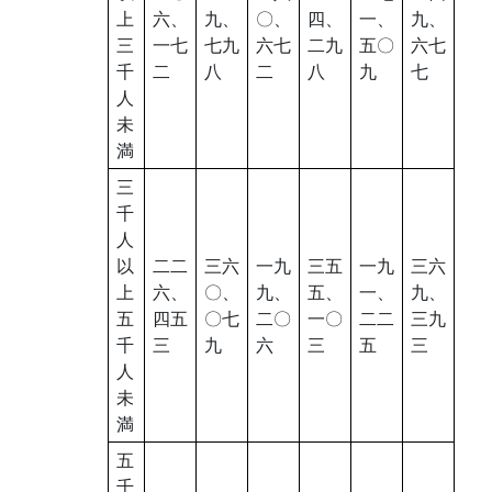
上
六、
九、
〇、
四、
一、
九、
三
一七
七九
六七
二九
五〇
六七
千
二
八
二
八
九
七
人
未
満
三
千
人
以
二二
三六
一九
三五
一九
三六
上
六、
〇、
九、
五、
一、
九、
五
四五
〇七
二〇
一〇
二二
三九
千
三
九
六
三
五
三
人
未
満
五
千