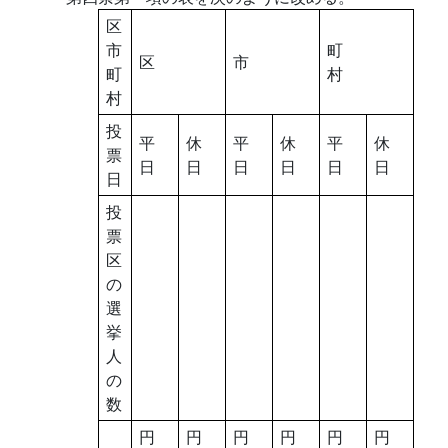
区
市
町
区
市
町
村
村
投
平
休
平
休
平
休
票
日
日
日
日
日
日
日
投
票
区
の
選
挙
人
の
数
円
円
円
円
円
円