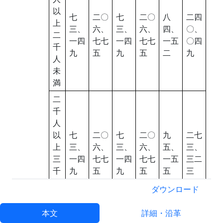
以
七
二〇
七
二〇
八
二四
上
三、
六、
三、
六、
四、
〇、
二
一四
七七
一四
七七
一五
〇四
千
九
五
九
五
二
九
人
未
満
二
千
人
以
七
二〇
七
二〇
九
二七
上
三、
六、
三、
六、
五、
三、
三
一四
七七
一四
七七
一五
三二
千
九
五
九
五
五
三
人
ダウンロード
未
満
本文
詳細・沿革
三