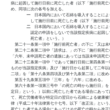
病に起因して施行日前に死亡した者（以下「施行前死亡
め、同項に次の各号を加える。
一
日本国内において石綿を吸入することによ
して施行日前に死亡した者（以下「施行前死
二
日本国内において石綿を吸入することによ
認定の申請をしないで当該指定疾病に起因し
死亡者」という。）
第二十一条第一項中「施行前死亡者」の下に「又は未
第二十二条第二項中「請求は、」の下に「施行前死亡
「六年、未申請死亡者の遺族にあっては当該未申請死亡
第二十三条第一項中「であって施行日前に第四条第一
ものが当該指定疾病」及び「施行日から起算して二年以
二項」を「第十八条第四項及び第十九条第二項」に改め
第五十九条第五項中「三年」を「六年」に改める。
第六十条第一項第三号中「の死亡の時から施行日」を
定日」という。）以前に死亡した者である場合にあって
て、死亡労働者等が特定日の翌日から石綿による健康被
律（平成二十年法律第七十七号。以下「改正法」という
死亡した者である場合にあってはその死亡の時から改正