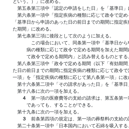
という。）」に改める。
第五条第三項中「認定の申請をした日」を「基準日」
第六条第一項中「指定疾病の種類に応じて政令で定め
「基準日から申請のあった日の前日までの期間に指定疾
た期間」に改める。
第七条第三項に後段として次のように加える。
この場合において、同条第一項中「基準日から
病の種類に応じて政令で定める期間を加えた期間
て政令で定める期間内」と読み替えるものとする
第八条第三項中「政令で定める期間（以下「有効期間
た日の前日までの期間に指定疾病の種類に応じて政令で
一項」を「指定疾病の種類に応じて第八条第一項」に改
第十六条第二項中「その請求があった日」を「基準日
第十八条に次の一項を加える。
４
第一項の医療費等の支給の請求は、第五条第一
であっても、することができる。
第十九条に次の一項を加える。
３
前条第四項の規定は、第一項の葬祭料の支給の
第二十条第一項中「日本国内において石綿を吸入する