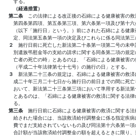
する。
（経過措置）
第二条
この法律による改正後の石綿による健康被害の救
第四条第四項、第五条第三項、第六条第一項及び第十六
（以下「施行日」という。）前にされた石綿による健康
定、同法第五条第一項の決定及びこれらに係る同法第三
２
施行日前に死亡した新法第二十条第一項第二号の未申
別遺族弔慰金等の支給の請求に関する同条第二項の規定
亡者の死亡の時」とあるのは、「石綿による健康被害の
（平成二十年法律第七十七号）の施行の日」とする。
３
新法第二十三条の規定は、石綿による健康被害の救済
成二十年三月二十七日から施行日の前日までの間に死亡
おいて、新法第二十三条第三項において準用する新法第
とあるのは、「石綿による健康被害の救済に関する法律
る。
第三条
施行日前に石綿による健康被害の救済に関する法
給された場合には、当該救済給付調整金に係る指定疾病
費でまだ支給されていないもの及び同法第十六条第一項
合計額が当該救済給付調整金の額を超えるときに限り、