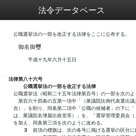
法令データベース
公職選挙法の一部を改正する法律をここに公布する。
御名御璽
平成十九年六月十五日
法律第八十六号
公職選挙法の一部を改正する法律
公職選挙法（昭和二十五年法律第百号）の一部を次のよ
第百六十四条の五第一項中「（衆議院比例代表選出議
合）」を削り、同条第二項中「公職の候補者」の下に「
は、衆議院名簿届出政党等）」を、「選挙管理委員会（
を加え、同条第三項を次のように改める。
３
前項の標旗は、次の各号に掲げる選挙の区分に