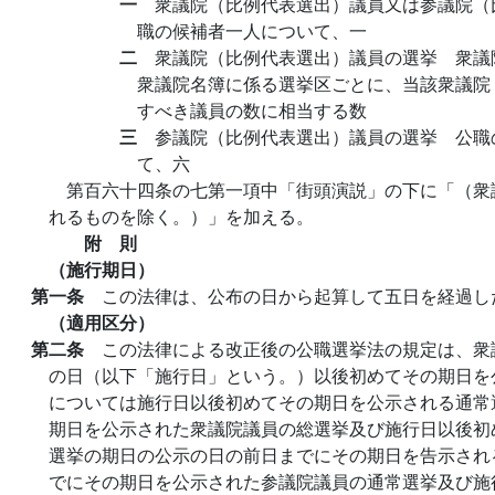
一
衆議院（比例代表選出）議員又は参議院（
職の候補者一人について、一
二
衆議院（比例代表選出）議員の選挙 衆議
衆議院名簿に係る選挙区ごとに、当該衆議院
すべき議員の数に相当する数
三
参議院（比例代表選出）議員の選挙 公職
て、六
第百六十四条の七第一項中「街頭演説」の下に「（衆
れるものを除く。）」を加える。
附 則
（施行期日）
第一条
この法律は、公布の日から起算して五日を経過し
（適用区分）
第二条
この法律による改正後の公職選挙法の規定は、衆
の日（以下「施行日」という。）以後初めてその期日を
については施行日以後初めてその期日を公示される通常
期日を公示された衆議院議員の総選挙及び施行日以後初
選挙の期日の公示の日の前日までにその期日を告示され
でにその期日を公示された参議院議員の通常選挙及び施