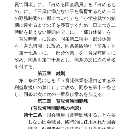
員で同項」に、「占める国会職員」を「占めるも
の」に、「三歳に満たない子を養育するため一日
の勤務時間の一部について」を「小学校就学の始
期に達するまでの子を養育するため一日につき二
時間を超えない範囲内で」に、「部分休業」を
「育児時間」に改め、同条第二項中「部分休業」
を「育児時間」に改め、同条第四項中「前条」を
「第十七条」に、「部分休業」を「育児時間」に
改め、同条を第二十条とし、同条の次に次の章名
を付する。
第五章 雑則
第十条の見出しを「（育児休業を理由とする不
利益取扱いの禁止）」に改め、同条を第十一条と
し、同条の次に次の一章及び章名を加える。
第三章 育児短時間勤務
（育児短時間勤務の承認）
第十二条
国会職員（常時勤務することを要
しない国会職員、臨時的に任用された国会
職員、配偶者がこの法律により育児休業を