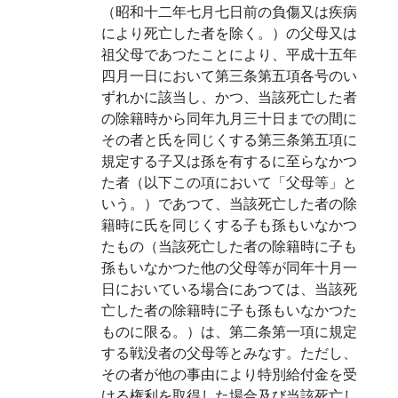
（昭和十二年七月七日前の負傷又は疾病
により死亡した者を除く。）の父母又は
祖父母であつたことにより、平成十五年
四月一日において第三条第五項各号のい
ずれかに該当し、かつ、当該死亡した者
の除籍時から同年九月三十日までの間に
その者と氏を同じくする第三条第五項に
規定する子又は孫を有するに至らなかつ
た者（以下この項において「父母等」と
いう。）であつて、当該死亡した者の除
籍時に氏を同じくする子も孫もいなかつ
たもの（当該死亡した者の除籍時に子も
孫もいなかつた他の父母等が同年十月一
日においている場合にあつては、当該死
亡した者の除籍時に子も孫もいなかつた
ものに限る。）は、第二条第一項に規定
する戦没者の父母等とみなす。ただし、
その者が他の事由により特別給付金を受
ける権利を取得した場合及び当該死亡し