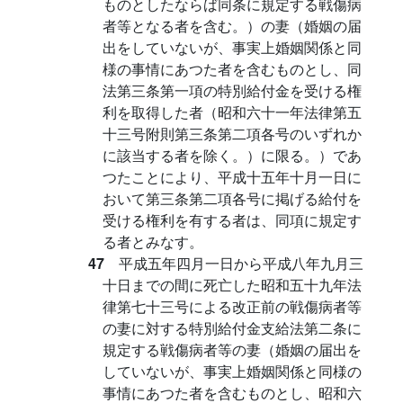
ものとしたならば同条に規定する戦傷病
者等となる者を含む。）の妻（婚姻の届
出をしていないが、事実上婚姻関係と同
様の事情にあつた者を含むものとし、同
法第三条第一項の特別給付金を受ける権
利を取得した者（昭和六十一年法律第五
十三号附則第三条第二項各号のいずれか
に該当する者を除く。）に限る。）であ
つたことにより、平成十五年十月一日に
おいて第三条第二項各号に掲げる給付を
受ける権利を有する者は、同項に規定す
る者とみなす。
47
平成五年四月一日から平成八年九月三
十日までの間に死亡した昭和五十九年法
律第七十三号による改正前の戦傷病者等
の妻に対する特別給付金支給法第二条に
規定する戦傷病者等の妻（婚姻の届出を
していないが、事実上婚姻関係と同様の
事情にあつた者を含むものとし、昭和六