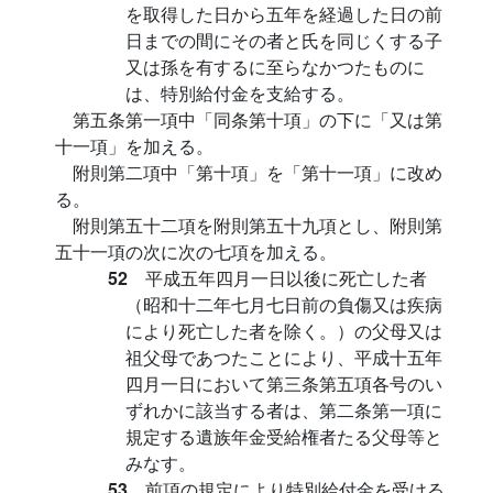
を取得した日から五年を経過した日の前
日までの間にその者と氏を同じくする子
又は孫を有するに至らなかつたものに
は、特別給付金を支給する。
第五条第一項中「同条第十項」の下に「又は第
十一項」を加える。
附則第二項中「第十項」を「第十一項」に改め
る。
附則第五十二項を附則第五十九項とし、附則第
五十一項の次に次の七項を加える。
52
平成五年四月一日以後に死亡した者
（昭和十二年七月七日前の負傷又は疾病
により死亡した者を除く。）の父母又は
祖父母であつたことにより、平成十五年
四月一日において第三条第五項各号のい
ずれかに該当する者は、第二条第一項に
規定する遺族年金受給権者たる父母等と
みなす。
53
前項の規定により特別給付金を受ける