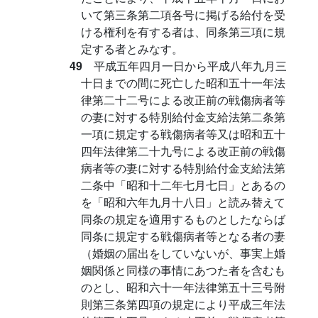
いて第三条第二項各号に掲げる給付を受
ける権利を有する者は、同条第三項に規
定する者とみなす。
49
平成五年四月一日から平成八年九月三
十日までの間に死亡した昭和五十一年法
律第二十二号による改正前の戦傷病者等
の妻に対する特別給付金支給法第二条第
一項に規定する戦傷病者等又は昭和五十
四年法律第二十九号による改正前の戦傷
病者等の妻に対する特別給付金支給法第
二条中「昭和十二年七月七日」とあるの
を「昭和六年九月十八日」と読み替えて
同条の規定を適用するものとしたならば
同条に規定する戦傷病者等となる者の妻
（婚姻の届出をしていないが、事実上婚
姻関係と同様の事情にあつた者を含むも
のとし、昭和六十一年法律第五十三号附
則第三条第四項の規定により平成三年法