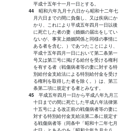
平成十五年十一月一日とする。
44
昭和六年九月十八日から昭和十二年七
月六日までの間に負傷し、又は疾病にか
かり、これにより平成五年四月一日以後
に死亡した者の妻（婚姻の届出をしてい
ないが、事実上婚姻関係と同様の事情に
ある者を含む。）であつたことにより、
平成十五年四月一日において第二条第一
号又は第三号に掲げる給付を受ける権利
を有する者（戦傷病者等の妻に対する特
別給付金支給法による特別給付金を受け
る権利を取得した者を除く。）は、第三
条第二項に規定する者とみなす。
45
平成五年四月一日から平成八年九月三
十日までの間に死亡した平成八年法律第
十五号による改正前の戦傷病者等の妻に
対する特別給付金支給法第二条に規定す
る戦傷病者等（同条中「昭和十二年七月
七日」とあるのを「昭和六年九月十八