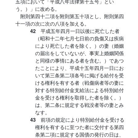
五項において「平成八年法律第十五号」とい
う。）」に改める。
附則第四十二項を附則第五十項とし、附則第四
十一項の次に次の八項を加える。
42
平成五年四月一日以後に死亡した者
（昭和十二年七月七日前の負傷又は疾病
により死亡した者を除く。）の妻（婚姻
の届出をしていないが、事実上婚姻関係
と同様の事情にある者を含む。）であつ
たことにより、平成十五年四月一日にお
いて第三条第二項各号に掲げる給付を受
ける権利を有する者（戦傷病者等の妻に
対する特別給付金支給法による特別給付
金を受ける権利を取得した者を除く。）
は、第二条に規定する戦没者等の妻とみ
なす。
43
前項の規定により特別給付金を受ける
権利を有するに至つた者に交付する第四
条第二項に規定する国債の発行の日は、