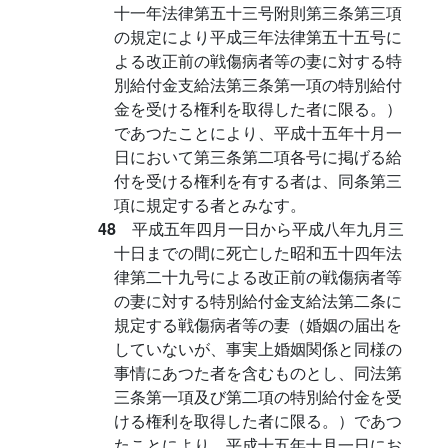
十一年法律第五十三号附則第三条第三項
の規定により平成三年法律第五十五号に
よる改正前の戦傷病者等の妻に対する特
別給付金支給法第三条第一項の特別給付
金を受ける権利を取得した者に限る。）
であつたことにより、平成十五年十月一
日において第三条第二項各号に掲げる給
付を受ける権利を有する者は、同条第三
項に規定する者とみなす。
48
平成五年四月一日から平成八年九月三
十日までの間に死亡した昭和五十四年法
律第二十九号による改正前の戦傷病者等
の妻に対する特別給付金支給法第二条に
規定する戦傷病者等の妻（婚姻の届出を
していないが、事実上婚姻関係と同様の
事情にあつた者を含むものとし、同法第
三条第一項及び第二項の特別給付金を受
ける権利を取得した者に限る。）であつ
たことにより、平成十五年十月一日にお