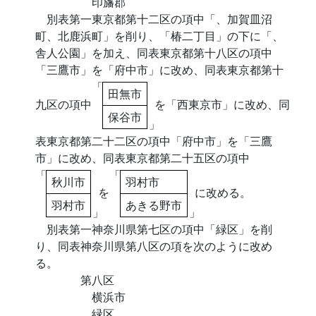
印旛郡
別表第一東京都第十二区の項中「、加賀皿沼
町、北鹿浜町」を削り、「椿二丁目」の下に「、
舎人公園」を加え、同表東京都第十八区の項中
「三鷹市」を「府中市」に改め、同表東京都第十
「
田無市
九区の項中
を「西東京市」に改め、同
保谷市
」
表東京都第二十二区の項中「府中市」を「三鷹
市」に改め、同表東京都第二十五区の項中
「
「
秋川市
羽村市
を
に改める。
羽村市
あきる野市
」
」
別表第一神奈川県第七区の項中「緑区」を削
り、同表神奈川県第八区の項を次のように改め
る。
第八区
横浜市
緑区