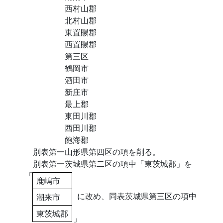
西村山郡
北村山郡
東置賜郡
西置賜郡
第三区
鶴岡市
酒田市
新庄市
最上郡
東田川郡
西田川郡
飽海郡
別表第一山形県第四区の項を削る。
別表第一茨城県第二区の項中「東茨城郡」を
「
鹿嶋市
に改め、同表茨城県第三区の項中
潮来市
東茨城郡
」