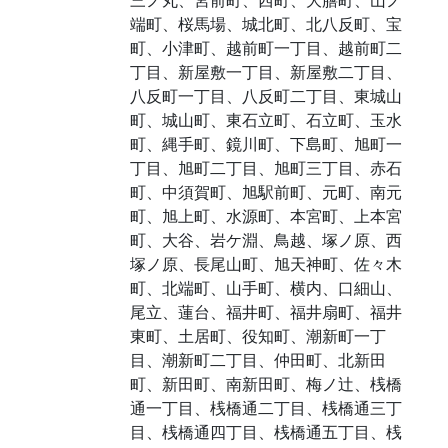
端町、桜馬場、城北町、北八反町、宝
町、小津町、越前町一丁目、越前町二
丁目、新屋敷一丁目、新屋敷二丁目、
八反町一丁目、八反町二丁目、東城山
町、城山町、東石立町、石立町、玉水
町、縄手町、鏡川町、下島町、旭町一
丁目、旭町二丁目、旭町三丁目、赤石
町、中須賀町、旭駅前町、元町、南元
町、旭上町、水源町、本宮町、上本宮
町、大谷、岩ケ淵、鳥越、塚ノ原、西
塚ノ原、長尾山町、旭天神町、佐々木
町、北端町、山手町、横内、口細山、
尾立、蓮台、福井町、福井扇町、福井
東町、土居町、役知町、潮新町一丁
目、潮新町二丁目、仲田町、北新田
町、新田町、南新田町、梅ノ辻、桟橋
通一丁目、桟橋通二丁目、桟橋通三丁
目、桟橋通四丁目、桟橋通五丁目、桟