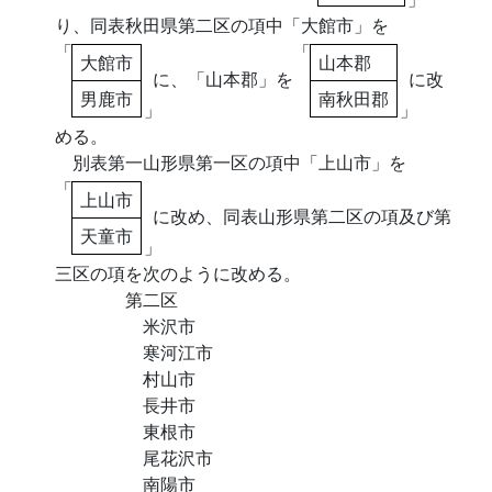
り、同表秋田県第二区の項中「大館市」を
「
「
大館市
山本郡
に、「山本郡」を
に改
男鹿市
南秋田郡
」
」
める。
別表第一山形県第一区の項中「上山市」を
「
上山市
に改め、同表山形県第二区の項及び第
天童市
」
三区の項を次のように改める。
第二区
米沢市
寒河江市
村山市
長井市
東根市
尾花沢市
南陽市