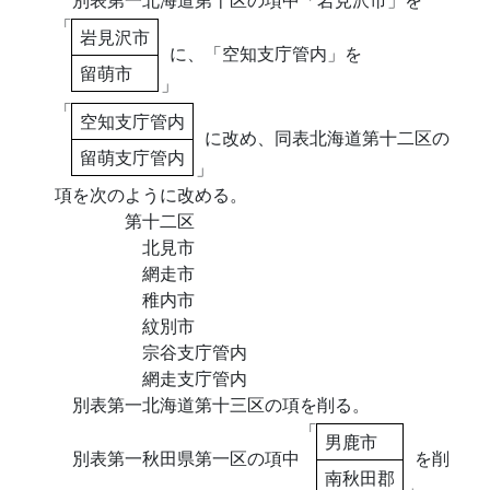
「
岩見沢市
に、「空知支庁管内」を
留萌市
」
「
空知支庁管内
に改め、同表北海道第十二区の
留萌支庁管内
」
項を次のように改める。
第十二区
北見市
網走市
稚内市
紋別市
宗谷支庁管内
網走支庁管内
別表第一北海道第十三区の項を削る。
「
男鹿市
別表第一秋田県第一区の項中
を削
南秋田郡
」