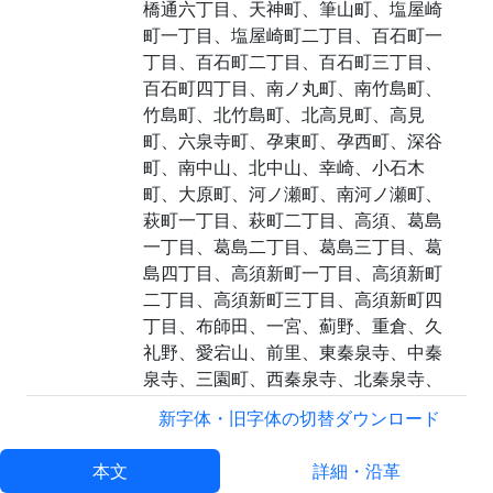
橋通六丁目、天神町、筆山町、塩屋崎
町一丁目、塩屋崎町二丁目、百石町一
丁目、百石町二丁目、百石町三丁目、
百石町四丁目、南ノ丸町、南竹島町、
竹島町、北竹島町、北高見町、高見
町、六泉寺町、孕東町、孕西町、深谷
町、南中山、北中山、幸崎、小石木
町、大原町、河ノ瀬町、南河ノ瀬町、
萩町一丁目、萩町二丁目、高須、葛島
一丁目、葛島二丁目、葛島三丁目、葛
島四丁目、高須新町一丁目、高須新町
二丁目、高須新町三丁目、高須新町四
丁目、布師田、一宮、薊野、重倉、久
礼野、愛宕山、前里、東秦泉寺、中秦
泉寺、三園町、西秦泉寺、北秦泉寺、
宇津野、三谷、七ツ淵、加賀野井一丁
新字体・旧字体の切替
ダウンロード
目、加賀野井二丁目、愛宕山南町、秦
南町一丁目、秦南町二丁目、東久万、
本文
詳細・沿革
中久万、西久万、南久万、万々、中