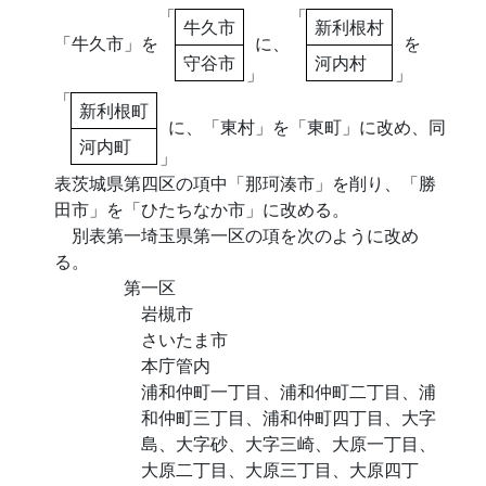
「
「
牛久市
新利根村
「牛久市」を
に、
を
守谷市
河内村
」
」
「
新利根町
に、「東村」を「東町」に改め、同
河内町
」
表茨城県第四区の項中「那珂湊市」を削り、「勝
田市」を「ひたちなか市」に改める。
別表第一埼玉県第一区の項を次のように改め
る。
第一区
岩槻市
さいたま市
本庁管内
浦和仲町一丁目、浦和仲町二丁目、浦
和仲町三丁目、浦和仲町四丁目、大字
島、大字砂、大字三崎、大原一丁目、
大原二丁目、大原三丁目、大原四丁