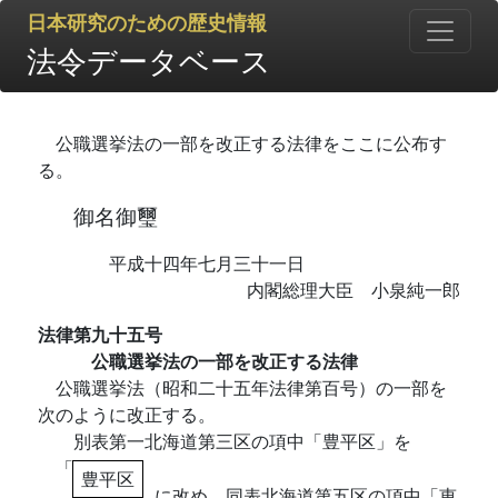
日本研究のための歴史情報
法令データベース
公職選挙法の一部を改正する法律をここに公布す
る。
御名御璽
平成十四年七月三十一日
内閣総理大臣 小泉純一郎
法律第九十五号
公職選挙法の一部を改正する法律
公職選挙法（昭和二十五年法律第百号）の一部を
次のように改正する。
別表第一北海道第三区の項中「豊平区」を
「
豊平区
に改め、同表北海道第五区の項中「恵