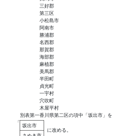
三好郡
第三区
小松島市
阿南市
勝浦郡
名西郡
那賀郡
海部郡
麻植郡
美馬郡
半田町
貞光町
一宇村
穴吹町
木屋平村
別表第一香川県第二区の項中「坂出市」を
「
坂出市
に改める。
さぬき市