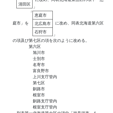
清田区
」
「
恵庭市
庭市」を
に改め、同表北海道第六区
北広島市
石狩市
」
の項及び第七区の項を次のように改める。
第六区
旭川市
士別市
名寄市
富良野市
上川支庁管内
第七区
釧路市
根室市
釧路支庁管内
根室支庁管内
別表第一北海道第十区の項中「岩見沢市」を