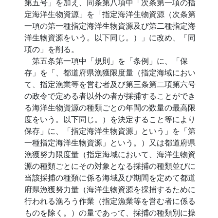
第五号」を加え、同条第八項中「次条第一項の指
定海洋生物資源」を「指定海洋生物資源（次条第
一項の第一種指定海洋生物資源及び第二種指定海
洋生物資源をいう。以下同じ。）」に改め、「同
項の」を削る。
第五条第一項中「規則」を「条例」に、「保
存」を「、都道府県漁獲限度量（指定海域におい
て、指定漁業等を営む者及び第三条第二項第六号
の政令で定める者以外の者が採捕することができ
る海洋生物資源の種類ごとの年間の数量の最高限
度をいう。以下同じ。）を決定すること等により
保存」に、「指定海洋生物資源」という」を「第
一種指定海洋生物資源」という。）又は都道府県
漁獲努力限度量（指定海域において、海洋生物資
源の種類ごとにその対象となる採捕の種類並びに
当該採捕の種類に係る海域及び期間を定めて都道
府県漁獲努力量（海洋生物資源を採捕するために
行われる漁ろう作業（指定漁業等を営む者に係る
ものを除く。）の量であって、採捕の種類別に操