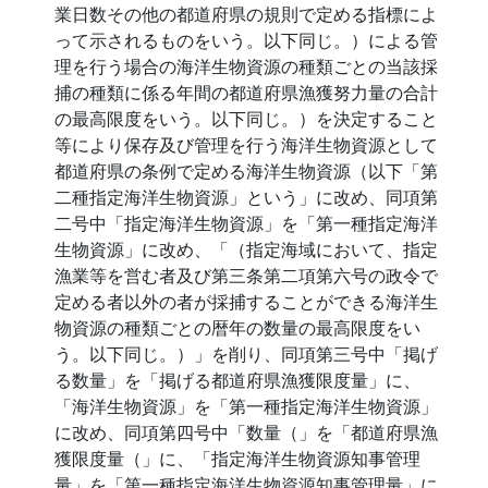
業日数その他の都道府県の規則で定める指標によ
って示されるものをいう。以下同じ。）による管
理を行う場合の海洋生物資源の種類ごとの当該採
捕の種類に係る年間の都道府県漁獲努力量の合計
の最高限度をいう。以下同じ。）を決定すること
等により保存及び管理を行う海洋生物資源として
都道府県の条例で定める海洋生物資源（以下「第
二種指定海洋生物資源」という」に改め、同項第
二号中「指定海洋生物資源」を「第一種指定海洋
生物資源」に改め、「（指定海域において、指定
漁業等を営む者及び第三条第二項第六号の政令で
定める者以外の者が採捕することができる海洋生
物資源の種類ごとの暦年の数量の最高限度をい
う。以下同じ。）」を削り、同項第三号中「掲げ
る数量」を「掲げる都道府県漁獲限度量」に、
「海洋生物資源」を「第一種指定海洋生物資源」
に改め、同項第四号中「数量（」を「都道府県漁
獲限度量（」に、「指定海洋生物資源知事管理
量」を「第一種指定海洋生物資源知事管理量」に