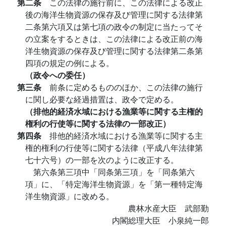
第二条
この法律の施行前に、この法律による改正
後の海洋生物資源の保存及び管理に関する法律第
二条第六項又は第七項の政令の制定に当たってそ
の立案をするときは、この法律による改正前の海
洋生物資源の保存及び管理に関する法律第二条第
四項の規定の例による。
（政令への委任）
第三条
前条に定めるもののほか、この法律の施行
に関し必要な経過措置は、政令で定める。
（排他的経済水域における漁業等に関する主権的
権利の行使等に関する法律の一部改正）
第四条
排他的経済水域における漁業等に関する主
権的権利の行使等に関する法律（平成八年法律第
七十六号）の一部を次のように改正する。
第六条第三項中「同条第三項」を「同条第六
項」に、「特定海洋生物資源」を「第一種特定海
洋生物資源」に改める。
農林水産大臣 武部勤
内閣総理大臣 小泉純一郎