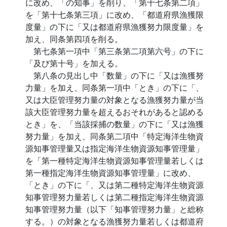
に改め、「の知事」を削り、「第十七条第二項」
を「第十七条第三項」に改め、「都道府県漁獲限
度量」の下に「又は都道府県漁獲努力限度量」を
加え、同条第四項を削る。
第七条第一項中「第三条第二項第六号」の下に
「及び第十号」を加える。
第八条の見出し中「数量」の下に「又は漁獲努
力量」を加え、同条第一項中「とき」の下に「、
又は大臣管理努力量の対象となる漁獲努力量が当
該大臣管理努力量を超えるおそれがあると認める
とき」を、「当該採捕の数量」の下に「又は漁獲
努力量」を加え、同条第二項中「特定海洋生物資
源知事管理量又は指定海洋生物資源知事管理量」
を「第一種特定海洋生物資源知事管理量若しくは
第一種指定海洋生物資源知事管理量」に改め、
「とき」の下に「、又は第二種特定海洋生物資源
知事管理努力量若しくは第二種指定海洋生物資源
知事管理努力量（以下「知事管理努力量」と総称
する。）の対象となる漁獲努力量若しくは都道府