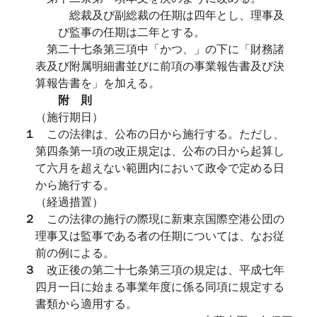
総裁及び副総裁の任期は四年とし、理事及
び監事の任期は二年とする。
第二十七条第三項中「かつ、」の下に「財務諸
表及び附属明細書並びに前項の事業報告書及び決
算報告書を」を加える。
附 則
（施行期日）
１
この法律は、公布の日から施行する。ただし、
第四条第一項の改正規定は、公布の日から起算し
て六月を超えない範囲内において政令で定める日
から施行する。
（経過措置）
２
この法律の施行の際現に新東京国際空港公団の
理事又は監事である者の任期については、なお従
前の例による。
３
改正後の第二十七条第三項の規定は、平成七年
四月一日に始まる事業年度に係る同項に規定する
書類から適用する。