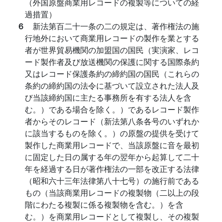
（外国原盤商業用レコードの複製等についての経
過措置）
６
新法第百二十一条の二の規定は、著作権法の施
行地外において商業用レコードの製作を業とする
者が世界貿易機関の加盟国の国民（実演家、レコ
ード製作者及び放送機関の保護に関する国際条約
又はレコード保護条約の締約国の国民（これらの
条約の締約国の法令に基づいて設立された法人及
び当該締約国に主たる事務所を有する法人を含
む。）である場合を除く。）であるレコード製作
者からそのレコード（新法第八条各号のいずれか
に該当するものを除く。）の原盤の提供を受けて
製作した商業用レコードで、当該原盤に音を最初
に固定した日の属する年の翌年から起算して二十
年を経過する日が著作権法の一部を改正する法律
（昭和六十三年法律第八十七号）の施行前である
もの（当該商業用レコードの複製物（二以上の段
階にわたる複製に係る複製物を含む。）を含
む。）を商業用レコードとして複製し、その複製