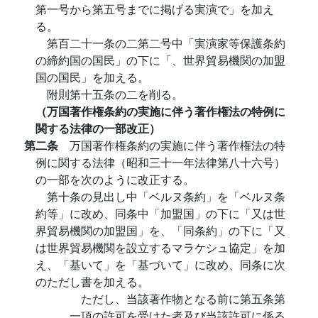
第一号から第五号までに掲げる実演で」を加え
る。
第百二十一条の二第二号中「実演家等保護条約
の締約国の国民」の下に「、世界貿易機関の加盟
国の国民」を加える。
附則第十五条の二を削る。
（万国著作権条約の実施に伴う著作権法の特例に
関する法律の一部改正）
第二条
万国著作権条約の実施に伴う著作権法の特
例に関する法律（昭和三十一年法律第八十六号）
の一部を次のように改正する。
第十条の見出し中「ベルヌ条約」を「ベルヌ条
約等」に改め、同条中「加盟国」の下に「又は世
界貿易機関の加盟国」を、「同条約」の下に「又
は世界貿易機関を設立するマラケシュ協定」を加
え、「基いて」を「基づいて」に改め、同条に次
のただし書を加える。
ただし、当該著作物となる前に第五条第
一項の許可を受けた者及び当該許可に係る