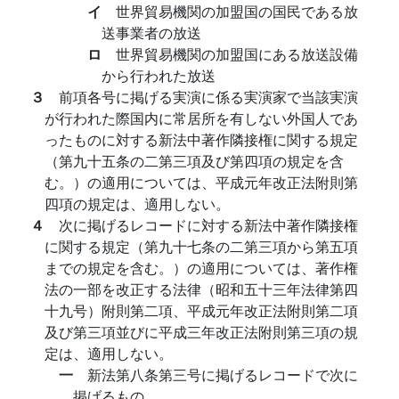
イ
世界貿易機関の加盟国の国民である放
送事業者の放送
ロ
世界貿易機関の加盟国にある放送設備
から行われた放送
３
前項各号に掲げる実演に係る実演家で当該実演
が行われた際国内に常居所を有しない外国人であ
ったものに対する新法中著作隣接権に関する規定
（第九十五条の二第三項及び第四項の規定を含
む。）の適用については、平成元年改正法附則第
四項の規定は、適用しない。
４
次に掲げるレコードに対する新法中著作隣接権
に関する規定（第九十七条の二第三項から第五項
までの規定を含む。）の適用については、著作権
法の一部を改正する法律（昭和五十三年法律第四
十九号）附則第二項、平成元年改正法附則第二項
及び第三項並びに平成三年改正法附則第三項の規
定は、適用しない。
一
新法第八条第三号に掲げるレコードで次に
掲げるもの