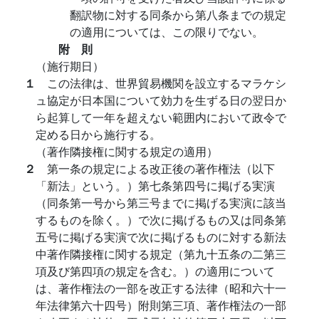
翻訳物に対する同条から第八条までの規定
の適用については、この限りでない。
附 則
（施行期日）
１
この法律は、世界貿易機関を設立するマラケシ
ュ協定が日本国について効力を生ずる日の翌日か
ら起算して一年を超えない範囲内において政令で
定める日から施行する。
（著作隣接権に関する規定の適用）
２
第一条の規定による改正後の著作権法（以下
「新法」という。）第七条第四号に掲げる実演
（同条第一号から第三号までに掲げる実演に該当
するものを除く。）で次に掲げるもの又は同条第
五号に掲げる実演で次に掲げるものに対する新法
中著作隣接権に関する規定（第九十五条の二第三
項及び第四項の規定を含む。）の適用について
は、著作権法の一部を改正する法律（昭和六十一
年法律第六十四号）附則第三項、著作権法の一部