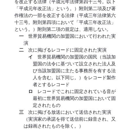
を改正する法律（平成元年法律第四十三号。以下
「平成元年改正法」という。）附則第二項及び著
作権法の一部を改正する法律（平成三年法律第六
十三号。附則第四項において「平成三年改正法」
という。）附則第二項の規定は、適用しない。
一
世界貿易機関の加盟国において行われた実
演
二
次に掲げるレコードに固定された実演
イ
世界貿易機関の加盟国の国民（当該加
盟国の法令に基づいて設立された法人及
び当該加盟国に主たる事務所を有する法
人を含む。以下同じ。）をレコード製作
者とするレコード
ロ
レコードでこれに固定されている音が
最初に世界貿易機関の加盟国において固
定されたもの
三
次に掲げる放送において送信された実演
（実演家の承諾を得て送信前に録音され、又
は録画されたものを除く。）