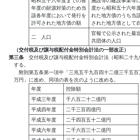
昭和五十六年度までの各
施設等の建設事業等
年度の財源対策のため当
度から昭和五十六年
該各年度において発行を
れた地方債のうち当
許可された地方債の額
された地方債として
官報で公示された最
二 人口
共団体の人口
（交付税及び譲与税配付金特別会計法の一部改正）
第三条
交付税及び譲与税配付金特別会計法（昭和二十九
する。
附則第五条第一項中「三兆五千九百四十二億三千五百
万円」に改め、同項の表を次のように改める。
年度
控除額
平成三年度
千八百二十二億円
平成四年度
二千三百四億円
平成五年度
二千四百五十二億円
平成六年度
二千六百三十二億円