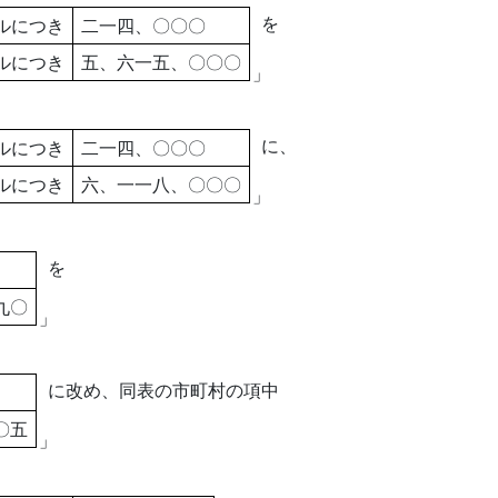
を
ルにつき
二一四、〇〇〇
ルにつき
五、六一五、〇〇〇
」
に、
ルにつき
二一四、〇〇〇
ルにつき
六、一一八、〇〇〇
」
を
九〇
」
に改め、同表の市町村の項中
〇五
」