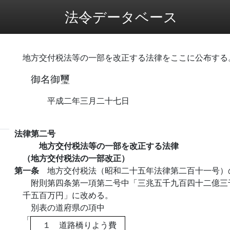
法令データベース
地方交付税法等の一部を改正する法律をここに公布する
御名御璽
平成二年三月二十七日
法律第二号
地方交付税法等の一部を改正する法律
（地方交付税法の一部改正）
第一条
地方交付税法（昭和二十五年法律第二百十一号）
附則第四条第一項第二号中「三兆五千九百四十二億三
千五百万円」に改める。
別表の道府県の項中
「
１ 道路橋りよう費