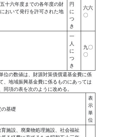
五十六年度までの各年度の財
円
六六
において発行を許可された地
に
〇
つ
き
一
人
九〇
に
〇
つ
き
単位の数値は、財源対策債償還基金費に係
て、地域振興基金費に係るものにあっては
、同項の表を次のように改める。
表
示
定の基礎
単
位
教育施設、廃棄物処理施設、社会福祉