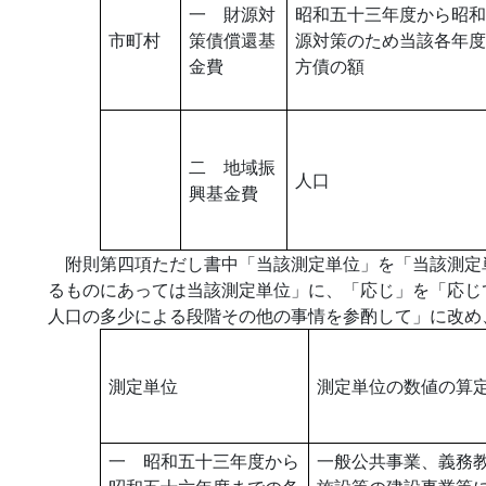
一 財源対
昭和五十三年度から昭和
市町村
策債償還基
源対策のため当該各年度
金費
方債の額
二 地域振
人口
興基金費
附則第四項ただし書中「当該測定単位」を「当該測定
るものにあっては当該測定単位」に、「応じ」を「応じ
人口の多少による段階その他の事情を参酌して」に改め
測定単位
測定単位の数値の算
一 昭和五十三年度から
一般公共事業、義務