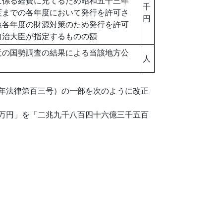
に係る経費に充てるため昭和五十三年
千
度までの各年度において発行を許可さ
円
該各年度の財源対策のため発行を許可
自治大臣が指定するものの額
近の国勢調査の結果による当該地方公
人
年法律第百三号）の一部を次のように改正
万円」を「二兆九千八百四十六億三千五百