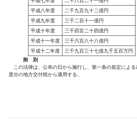
平成七年度
二千八百二十一億円
平成八年度
二千九百九十二億円
平成九年度
三千二百十一億円
平成十年度
三千四百二十四億円
平成十一年度
三千六百八十八億円
平成十二年度
三千九百三十七億九千五百万円
附 則
この法律は、公布の日から施行し、第一条の規定による
度分の地方交付税から適用する。