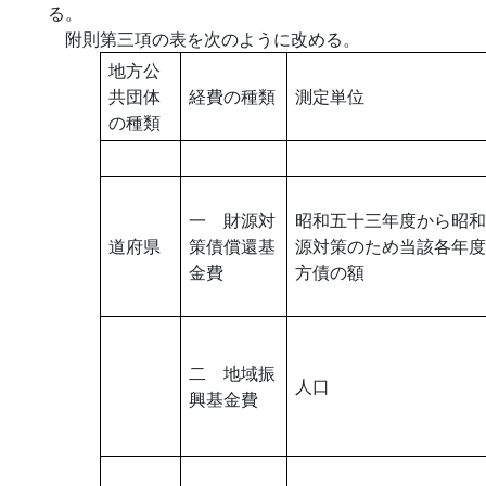
る。
附則第三項の表を次のように改める。
地方公
共団体
経費の種類
測定単位
の種類
一 財源対
昭和五十三年度から昭和
道府県
策債償還基
源対策のため当該各年度
金費
方債の額
二 地域振
人口
興基金費