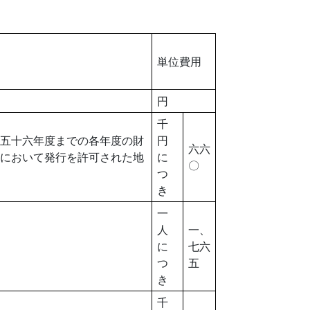
単位費用
円
千
五十六年度までの各年度の財
円
六六
において発行を許可された地
に
〇
つ
き
一
人
一、
に
七六
つ
五
き
千