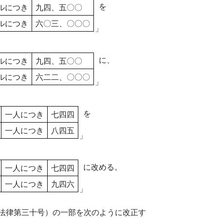
を
ルにつき
九四、五〇〇
ルにつき
六〇三、〇〇〇
」
に、
ルにつき
九四、五〇〇
ルにつき
六二二、〇〇〇
」
を
一人につき
七四四
一人につき
八四五
」
に改める。
一人につき
七四四
一人につき
九四六
」
法律第三十号）の一部を次のように改正す