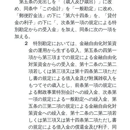
第五条の見出しを「（歳入及び歳出）」に改
め、同条中「この会計」を「一般勘定」に改め、
「郵便貯金法」の下に「第六十四条」を、「貸付
金の利子」の下に「、次条第一項の規定による特
別勘定からの受入金」を加え、同条に次の一項を
加える。
２
特別勘定においては、金融自由化対策資
金の運用から生ずる収入、第五条の四第一
項から第三項までの規定による金融自由化
対策資金からの受入金、第十二条の二第二
項若しくは第三項又は第十四条第二項ただ
し書の規定による借入金及び附属雑収入を
もつてその歳入とし、前条第一項の規定に
よる郵政事業特別会計への繰入金、次条第
一項の規定による一般勘定への繰入金、第
五条の三第二項の規定による金融自由化対
策資金への繰入金、第十二条の二第二項若
しくは第三項又は第十四条第二項ただし書
の規定による借入金の償還金及び利子、同