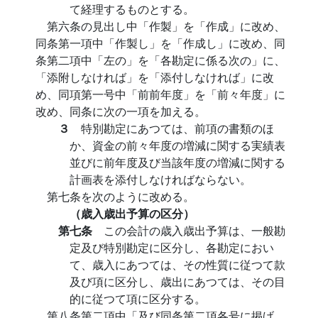
て経理するものとする。
第六条の見出し中「作製」を「作成」に改め、
同条第一項中「作製し」を「作成し」に改め、同
条第二項中「左の」を「各勘定に係る次の」に、
「添附しなければ」を「添付しなければ」に改
め、同項第一号中「前前年度」を「前々年度」に
改め、同条に次の一項を加える。
３
特別勘定にあつては、前項の書類のほ
か、資金の前々年度の増減に関する実績表
並びに前年度及び当該年度の増減に関する
計画表を添付しなければならない。
第七条を次のように改める。
（歳入歳出予算の区分）
第七条
この会計の歳入歳出予算は、一般勘
定及び特別勘定に区分し、各勘定におい
て、歳入にあつては、その性質に従つて款
及び項に区分し、歳出にあつては、その目
的に従つて項に区分する。
第八条第二項中「及び同条第二項各号に掲げ