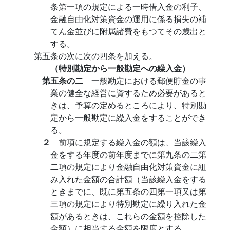
条第一項の規定による一時借入金の利子、
金融自由化対策資金の運用に係る損失の補
てん金並びに附属諸費をもつてその歳出と
する。
第五条の次に次の四条を加える。
（特別勘定から一般勘定への繰入金）
第五条の二
一般勘定における郵便貯金の事
業の健全な経営に資するため必要があると
きは、予算の定めるところにより、特別勘
定から一般勘定に繰入金をすることができ
る。
２
前項に規定する繰入金の額は、当該繰入
金をする年度の前年度までに第九条の二第
二項の規定により金融自由化対策資金に組
み入れた金額の合計額（当該繰入金をする
ときまでに、既に第五条の四第一項又は第
三項の規定により特別勘定に繰り入れた金
額があるときは、これらの金額を控除した
金額）に相当する金額を限度とする。