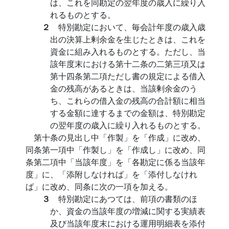
は、これを同勘定の翌年度の歳入に繰り入
れるものとする。
２
特別勘定において、毎会計年度の歳入歳
出の決算上剰余金を生じたときは、これを
資金に組み入れるものとする。ただし、当
該年度末における第十二条の二第三項又は
第十四条第二項ただし書の規定による借入
金の残高があるときは、当該剰余金のう
ち、これらの借入金の残高の合計額に相当
する金額に達するまでの金額は、特別勘定
の翌年度の歳入に繰り入れるものとする。
第十条の見出し中「作製」を「作成」に改め、
同条第一項中「作製し」を「作成し」に改め、同
条第二項中「当該年度」を「各勘定に係る当該年
度」に、「添附しなければ」を「添付しなけれ
ば」に改め、同条に次の一項を加える。
３
特別勘定にあつては、前項の書類のほ
か、資金の当該年度の増減に関する実績表
及び当該年度末における運用明細表を添付