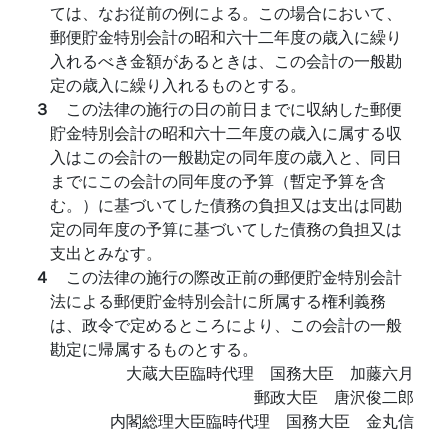
ては、なお従前の例による。この場合において、
郵便貯金特別会計の昭和六十二年度の歳入に繰り
入れるべき金額があるときは、この会計の一般勘
定の歳入に繰り入れるものとする。
３
この法律の施行の日の前日までに収納した郵便
貯金特別会計の昭和六十二年度の歳入に属する収
入はこの会計の一般勘定の同年度の歳入と、同日
までにこの会計の同年度の予算（暫定予算を含
む。）に基づいてした債務の負担又は支出は同勘
定の同年度の予算に基づいてした債務の負担又は
支出とみなす。
４
この法律の施行の際改正前の郵便貯金特別会計
法による郵便貯金特別会計に所属する権利義務
は、政令で定めるところにより、この会計の一般
勘定に帰属するものとする。
大蔵大臣臨時代理 国務大臣 加藤六月
郵政大臣 唐沢俊二郎
内閣総理大臣臨時代理 国務大臣 金丸信