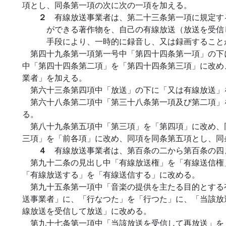
項とし、同条第一項の次に次の一項を加える。
２
有線放送事業者は、第二十三条第一項に規定す
ができる著作物を、自己の有線放送（放送を受信
手段により、一時的に録音し、又は録画すること
第四十九条第一項第一号中「第四十四条第一項」の下
中「第四十四条第二項」を「第四十四条第三項」に改め
業者」を加える。
第六十三条第四項中「放送」の下に「又は有線放送」
第六十八条第二項中「第三十八条第一項及び第二項」
る。
第八十九条第五項中「第三項」を「第四項」に改め、
三項」を「前各項」に改め、同項を同条第五項とし、同
４
有線放送事業者は、第百条の二から第百条の四
第九十二条の見出し中「有線放送権」を「有線送信権
「有線放送する」を「有線送信する」に改める。
第九十五条第一項中「音楽の提供を主たる目的とする
送事業者」に、「行なつた」を「行つた」に、「当該放
線放送を受信して放送」に改める。
第九十七条第一項中「当該放送を受信して再放送」を