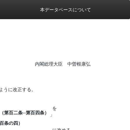
本データベースについて
内閣総理大臣 中曽根康弘
ように改正する。
を
（第百二条─第百四条）
」
百条の四）
に改める。