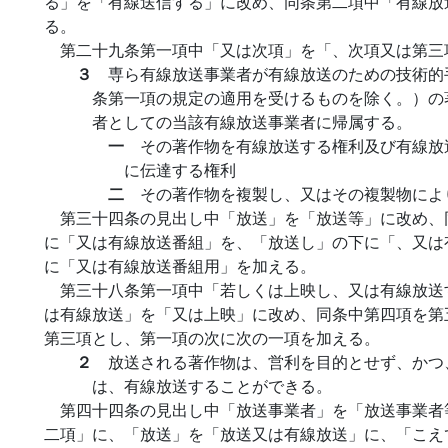
る」を「有線送信する」に改め、同条第二項中「有線放
る。
第二十九条第一項中「又は次項」を「、次項又は第三
３
専ら有線放送事業者が有線放送のための技術的
条第一項の規定の適用を受けるものを除く。）の
者としての当該有線放送事業者に帰属する。
一
その著作物を有線放送する権利及び有線放
に伝達する権利
二
その著作物を複製し、又はその複製物によ
第三十四条の見出し中「放送」を「放送等」に改め、
に「又は有線放送番組」を、「放送し」の下に「、又は
に「又は有線放送番組用」を加える。
第三十八条第一項中「若しくは上映し、又は有線放送
は有線放送」を「又は上映」に改め、同条中第四項を第
第三項とし、第一項の次に次の一項を加える。
２
放送される著作物は、営利を目的とせず、かつ
は、有線放送することができる。
第四十四条の見出し中「放送事業者」を「放送事業者
二項」に、「放送」を「放送又は有線放送」に、「こえ