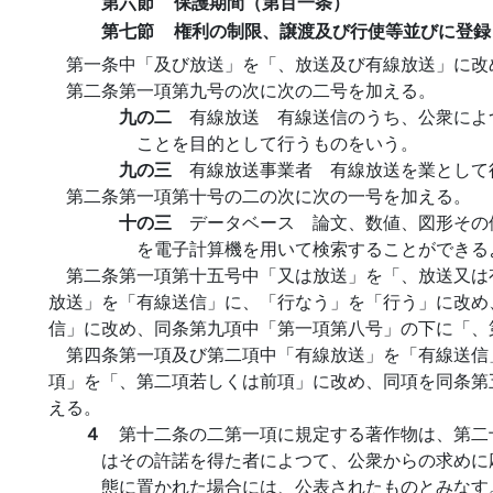
第六節
保護期間（第百一条）
第七節
権利の制限、譲渡及び行使等並びに登録
第一条中「及び放送」を「、放送及び有線放送」に改
第二条第一項第九号の次に次の二号を加える。
九の二
有線放送 有線送信のうち、公衆によ
ことを目的として行うものをいう。
九の三
有線放送事業者 有線放送を業として
第二条第一項第十号の二の次に次の一号を加える。
十の三
データベース 論文、数値、図形その
を電子計算機を用いて検索することができる
第二条第一項第十五号中「又は放送」を「、放送又は
放送」を「有線送信」に、「行なう」を「行う」に改め
信」に改め、同条第九項中「第一項第八号」の下に「、
第四条第一項及び第二項中「有線放送」を「有線送信
項」を「、第二項若しくは前項」に改め、同項を同条第
える。
４
第十二条の二第一項に規定する著作物は、第二
はその許諾を得た者によつて、公衆からの求めに
態に置かれた場合には、公表されたものとみなす