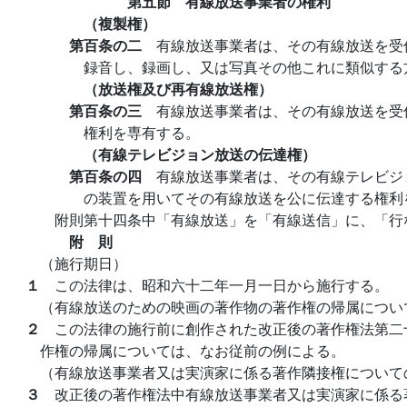
第五節 有線放送事業者の権利
（複製権）
第百条の二
有線放送事業者は、その有線放送を受
録音し、録画し、又は写真その他これに類似する
（放送権及び再有線放送権）
第百条の三
有線放送事業者は、その有線放送を受
権利を専有する。
（有線テレビジョン放送の伝達権）
第百条の四
有線放送事業者は、その有線テレビジ
の装置を用いてその有線放送を公に伝達する権利
附則第十四条中「有線放送」を「有線送信」に、「行
附 則
（施行期日）
１
この法律は、昭和六十二年一月一日から施行する。
（有線放送のための映画の著作物の著作権の帰属につい
２
この法律の施行前に創作された改正後の著作権法第二
作権の帰属については、なお従前の例による。
（有線放送事業者又は実演家に係る著作隣接権について
３
改正後の著作権法中有線放送事業者又は実演家に係る