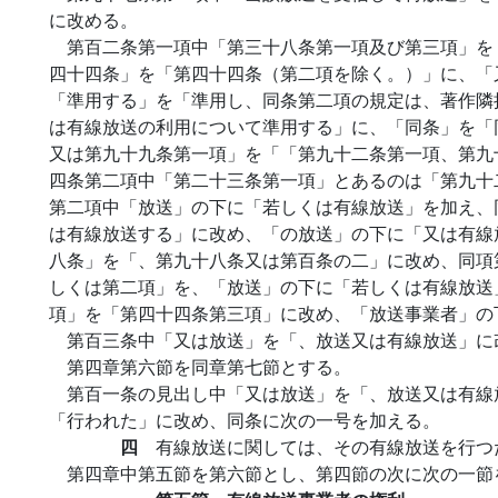
に改める。
第百二条第一項中「第三十八条第一項及び第三項」を
四十四条」を「第四十四条（第二項を除く。）」に、「
「準用する」を「準用し、同条第二項の規定は、著作隣
は有線放送の利用について準用する」に、「同条」を「
又は第九十九条第一項」を「「第九十二条第一項、第九
四条第二項中「第二十三条第一項」とあるのは「第九十
第二項中「放送」の下に「若しくは有線放送」を加え、
は有線放送する」に改め、「の放送」の下に「又は有線
八条」を「、第九十八条又は第百条の二」に改め、同項
しくは第二項」を、「放送」の下に「若しくは有線放送
項」を「第四十四条第三項」に改め、「放送事業者」の
第百三条中「又は放送」を「、放送又は有線放送」に
第四章第六節を同章第七節とする。
第百一条の見出し中「又は放送」を「、放送又は有線
「行われた」に改め、同条に次の一号を加える。
四
有線放送に関しては、その有線放送を行つ
第四章中第五節を第六節とし、第四節の次に次の一節