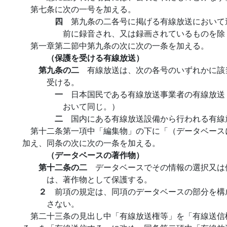
第七条に次の一号を加える。
四
第九条の二各号に掲げる有線放送において
前に録音され、又は録画されているものを除
第一章第二節中第九条の次に次の一条を加える。
（保護を受ける有線放送）
第九条の二
有線放送は、次の各号のいずれかに該
受ける。
一
日本国民である有線放送事業者の有線放送
おいて同じ。）
二
国内にある有線放送設備から行われる有線
第十二条第一項中「編集物」の下に「（データベース
加え、同条の次に次の一条を加える。
（データベースの著作物）
第十二条の二
データベースでその情報の選択又は
は、著作物として保護する。
２
前項の規定は、同項のデータベースの部分を構
さない。
第二十三条の見出し中「有線放送権等」を「有線送信