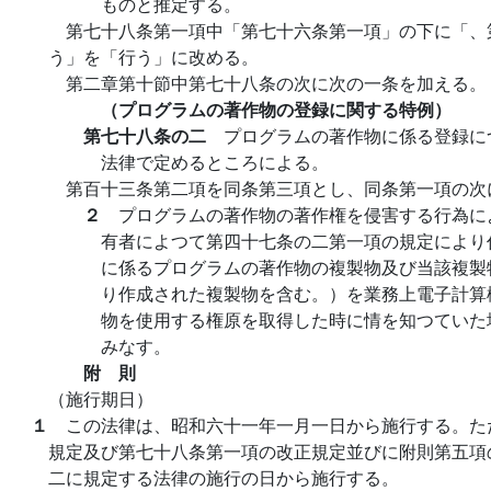
ものと推定する。
第七十八条第一項中「第七十六条第一項」の下に「、
う」を「行う」に改める。
第二章第十節中第七十八条の次に次の一条を加える。
（プログラムの著作物の登録に関する特例）
第七十八条の二
プログラムの著作物に係る登録に
法律で定めるところによる。
第百十三条第二項を同条第三項とし、同条第一項の次
２
プログラムの著作物の著作権を侵害する行為に
有者によつて第四十七条の二第一項の規定により
に係るプログラムの著作物の複製物及び当該複製
り作成された複製物を含む。）を業務上電子計算
物を使用する権原を取得した時に情を知つていた
みなす。
附 則
（施行期日）
１
この法律は、昭和六十一年一月一日から施行する。た
規定及び第七十八条第一項の改正規定並びに附則第五項
二に規定する法律の施行の日から施行する。