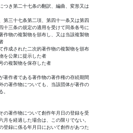
につき第二十七条の翻訳、編曲、変形又は
、第三十七条第二項、第四十一条又は第四
四十三条の規定の適用を受けて同条各号に
著作物の複製物を頒布し、又は当該複製物
者
て作成された二次的著作物の複製物を頒布
物を公衆に提示した者
号の複製物を保存した者
が著作者である著作物の著作権の存続期間
外の著作物についても、当該団体が著作の
る。
その著作物について創作年月日の登録を受
六月を経過した場合は、この限りでない。
の登録に係る年月日において創作があつた