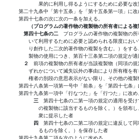
果的に利用し得るようにするために必要な改
第二十九条中「第十五条」を「第十五条第一項」に改
第四十七条の次に次の一条を加える。
（プログラムの著作物の複製物の所有者による複
第四十七条の二
プログラムの著作物の複製物の所
いて利用するために必要と認められる限度におい
り創作した二次的著作物の複製を含む。）をする
製物の使用につき、第百十三条第二項の規定が適
２
前項の複製物の所有者が当該複製物（同項の規
ずれかについて滅失以外の事由により所有権を有
権者の別段の意思表示がない限り、その他の複製
第四十八条第一項第一号中「前条」を「第四十七条」
第四十九条第一項中「行なつた」を「行つた」に改め
三
第四十七条の二第一項の規定の適用を受け
の複製物に該当するものを除く。）を頒布し
衆に提示した者
四
第四十七条の二第二項の規定に違反して同
るものを除く。）を保存した者
第四十九条第二項を次のように改める。