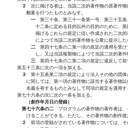
２
次に掲げる者は、当該二次的著作物の原著作物
翻案を行つたものとみなす。
一
第三十条、第三十一条第一号、第三十五条
十二条に定める目的以外の目的のために、第
掲げるこれらの規定に従い作成された二次的
によつて当該二次的著作物を公衆に提示した
二
第四十七条の二第一項の規定の適用を受け
し、又は当該複製物によつて当該二次的著作
三
第四十七条の二第二項の規定に違反して前
第五十三条に次の一項を加える。
３
第十五条第二項の規定により法人その他の団体
に関しては、第一項の著作物に該当する著作物以
名義を有するものとみなして同項の規定を適用す
第七十六条の次に次の一条を加える。
（創作年月日の登録）
第七十六条の二
プログラムの著作物の著作者は、
けることができる。ただし、その著作物の創作後
２
前項の登録がされている著作物については、そ