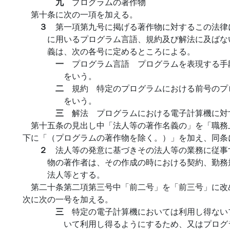
九
プログラムの著作物
第十条に次の一項を加える。
３
第一項第九号に掲げる著作物に対するこの法律
に用いるプログラム言語、規約及び解法に及ばな
義は、次の各号に定めるところによる。
一
プログラム言語 プログラムを表現する手
をいう。
二
規約 特定のプログラムにおける前号のプ
をいう。
三
解法 プログラムにおける電子計算機に対
第十五条の見出し中「法人等の著作名義の」を「職務
下に「（プログラムの著作物を除く。）」を加え、同条
２
法人等の発意に基づきその法人等の業務に従事
物の著作者は、その作成の時における契約、勤務
法人等とする。
第二十条第二項第三号中「前二号」を「前三号」に改
次に次の一号を加える。
三
特定の電子計算機においては利用し得ない
いて利用し得るようにするため、又はプログ