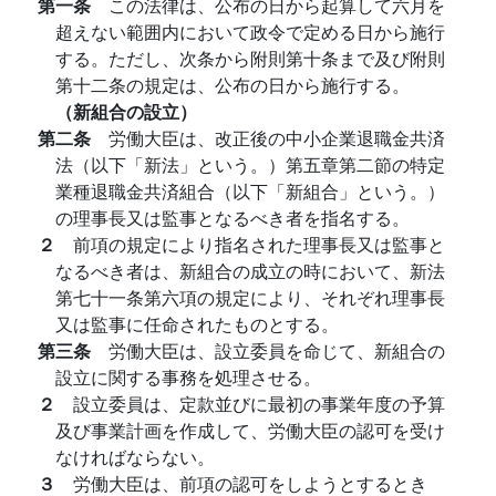
第一条
この法律は、公布の日から起算して六月を
超えない範囲内において政令で定める日から施行
する。ただし、次条から附則第十条まで及び附則
第十二条の規定は、公布の日から施行する。
（新組合の設立）
第二条
労働大臣は、改正後の中小企業退職金共済
法（以下「新法」という。）第五章第二節の特定
業種退職金共済組合（以下「新組合」という。）
の理事長又は監事となるべき者を指名する。
２
前項の規定により指名された理事長又は監事と
なるべき者は、新組合の成立の時において、新法
第七十一条第六項の規定により、それぞれ理事長
又は監事に任命されたものとする。
第三条
労働大臣は、設立委員を命じて、新組合の
設立に関する事務を処理させる。
２
設立委員は、定款並びに最初の事業年度の予算
及び事業計画を作成して、労働大臣の認可を受け
なければならない。
３
労働大臣は、前項の認可をしようとするとき