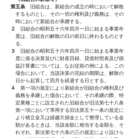
第五条
旧組合は、新組合の成立の時において解散
するものとし、その一切の権利及び義務は、その
時において新組合が承継する。
２
旧組合の昭和五十六年四月一日に始まる事業年
度は、旧組合の解散の日の前日に終わるものとす
る。
３
旧組合の昭和五十六年四月一日に始まる事業年
度に係る決算並びに財産目録、貸借対照表及び損
益計算書については、なお従前の例による。この
場合において、当該決算の完結の期限は、解散の
日から起算して四月を経過する日とする。
４
第一項の規定により新組合が旧組合の権利及び
義務を承継した場合において、その承継の際、特
定業種ごとに設立された旧組合が旧法第七十八条
第一項において準用する旧法第五十一条の規定に
より積立金又は繰越欠損金として整理している金
額があるときは、当該金額に相当する金額を、そ
れぞれ、新法第七十六条の三の規定により設けら