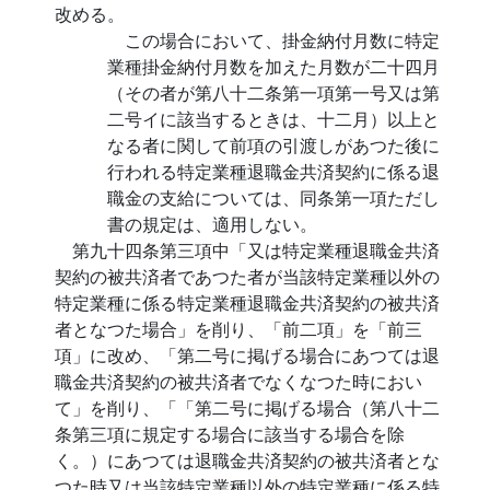
改める。
この場合において、掛金納付月数に特定
業種掛金納付月数を加えた月数が二十四月
（その者が第八十二条第一項第一号又は第
二号イに該当するときは、十二月）以上と
なる者に関して前項の引渡しがあつた後に
行われる特定業種退職金共済契約に係る退
職金の支給については、同条第一項ただし
書の規定は、適用しない。
第九十四条第三項中「又は特定業種退職金共済
契約の被共済者であつた者が当該特定業種以外の
特定業種に係る特定業種退職金共済契約の被共済
者となつた場合」を削り、「前二項」を「前三
項」に改め、「第二号に掲げる場合にあつては退
職金共済契約の被共済者でなくなつた時におい
て」を削り、「「第二号に掲げる場合（第八十二
条第三項に規定する場合に該当する場合を除
く。）にあつては退職金共済契約の被共済者とな
つた時又は当該特定業種以外の特定業種に係る特