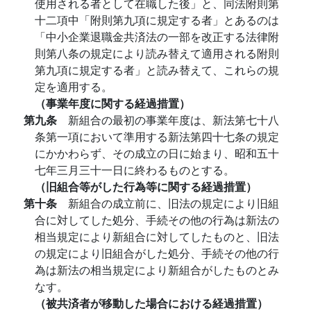
使用される者として在職した後」と、同法附則第
十二項中「附則第九項に規定する者」とあるのは
「中小企業退職金共済法の一部を改正する法律附
則第八条の規定により読み替えて適用される附則
第九項に規定する者」と読み替えて、これらの規
定を適用する。
（事業年度に関する経過措置）
第九条
新組合の最初の事業年度は、新法第七十八
条第一項において準用する新法第四十七条の規定
にかかわらず、その成立の日に始まり、昭和五十
七年三月三十一日に終わるものとする。
（旧組合等がした行為等に関する経過措置）
第十条
新組合の成立前に、旧法の規定により旧組
合に対してした処分、手続その他の行為は新法の
相当規定により新組合に対してしたものと、旧法
の規定により旧組合がした処分、手続その他の行
為は新法の相当規定により新組合がしたものとみ
なす。
（被共済者が移動した場合における経過措置）