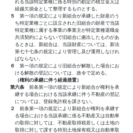
れる当該特定業種に係る特別の勘定の積立金又は
繰越欠損金として整理するものとする。
５
第一項の規定により新組合が承継した財産のう
ち特定業種ごとに設立された旧組合の財産で当該
特定業種に属する事業の事業主が特定業種退職金
共済契約によらないで旧組合に拠出したものがあ
るときは、新組合は、当該財産については、新法
第七十七条の規定により管理し及び運用しなけれ
ばならない。
６
第一項の規定により旧組合が解散した場合にお
ける解散の登記については、政令で定める。
（権利の承継に伴う経過措置）
第六条
前条第一項の規定により新組合が権利を承
継する場合における当該承継に伴う不動産の登記
については、登録免許税を課さない。
２
前条第一項の規定により新組合が権利を承継す
る場合における当該承継に係る不動産又は自動車
の取得に対しては、不動産取得税若しくは土地の
取得に対して課する特別土地保有税又は自動車取