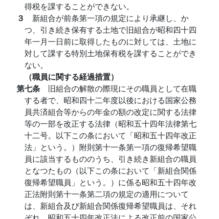
得税を課することができない。
３
新組合が前条第一項の規定により承継し、か
つ、引き続き保有する土地で旧組合が昭和四十四
年一月一日前に取得したものに対しては、土地に
対して課する特別土地保有税を課することができ
ない。
（職員に関する経過措置）
第七条
旧組合の解散の際現にその職員として在職
する者で、昭和四十二年度以後における国家公務
員共済組合等からの年金の額の改定に関する法律
等の一部を改正する法律（昭和五十四年法律第七
十二号。以下この条において「昭和五十四年改正
法」という。）附則第十一条第一項の復帰希望職
員に該当するもののうち、引き続き新組合の職員
となつたもの（以下この条において「新組合関係
復帰希望職員」という。）に係る昭和五十四年改
正法附則第十一条第二項の規定の適用について
は、新組合及び新組合関係復帰希望職員は、それ
ぞれ、昭和五十四年改正法による改正前の国家公