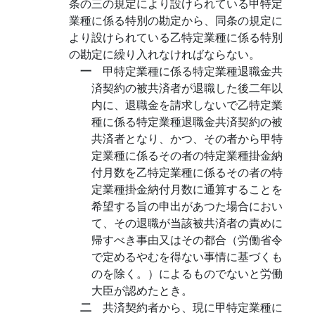
条の三の規定により設けられている甲特定
業種に係る特別の勘定から、同条の規定に
より設けられている乙特定業種に係る特別
の勘定に繰り入れなければならない。
一
甲特定業種に係る特定業種退職金共
済契約の被共済者が退職した後二年以
内に、退職金を請求しないで乙特定業
種に係る特定業種退職金共済契約の被
共済者となり、かつ、その者から甲特
定業種に係るその者の特定業種掛金納
付月数を乙特定業種に係るその者の特
定業種掛金納付月数に通算することを
希望する旨の申出があつた場合におい
て、その退職が当該被共済者の責めに
帰すべき事由又はその都合（労働省令
で定めるやむを得ない事情に基づくも
のを除く。）によるものでないと労働
大臣が認めたとき。
二
共済契約者から、現に甲特定業種に