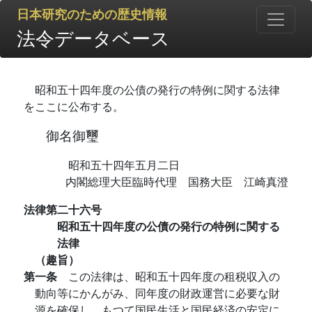
日本研究のための歴史情報
法令データベース
昭和五十四年度の公債の発行の特例に関する法律
をここに公布する。
御名御璽
昭和五十四年五月二日
内閣総理大臣臨時代理 国務大臣 江崎真澄
法律第二十六号
昭和五十四年度の公債の発行の特例に関する
法律
（趣旨）
第一条
この法律は、昭和五十四年度の租税収入の
動向等にかんがみ、同年度の財政運営に必要な財
源を確保し、もつて国民生活と国民経済の安定に