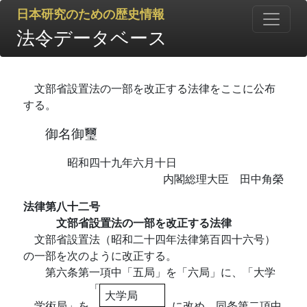
日本研究のための歴史情報
法令データベース
文部省設置法の一部を改正する法律をここに公布
する。
御名御璽
昭和四十九年六月十日
内閣総理大臣 田中角榮
法律第八十二号
文部省設置法の一部を改正する法律
文部省設置法（昭和二十四年法律第百四十六号）
の一部を次のように改正する。
第六条第一項中「五局」を「六局」に、「大学
「
大学局
学術局」を
に改め、同条第二項中