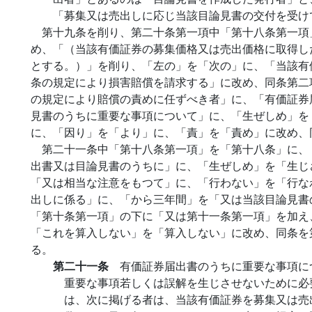
「募集又は売出しに応じ当該目論見書の交付を受け
第十九条を削り、第二十条第一項中「第十八条第一項
め、「（当該有価証券の募集価格又は売出価格に取得し
とする。）」を削り、「左の」を「次の」に、「当該有
条の規定により損害賠償を請求する」に改め、同条第二
の規定により賠償の責めに任ずべき者」に、「有価証券
見書のうちに重要な事項について」に、「生ぜしめ」を
に、「因り」を「より」に、「責」を「責め」に改め、
第二十一条中「第十八条第一項」を「第十八条」に、
出書又は目論見書のうちに」に、「生ぜしめ」を「生じ
「又は相当な注意をもつて」に、「行わない」を「行な
出しに係る」に、「から三年間」を「又は当該目論見書
「第十条第一項」の下に「又は第十一条第一項」を加え
「これを算入しない」を「算入しない」に改め、同条を
る。
第二十一条
有価証券届出書のうちに重要な事項に
重要な事項若しくは誤解を生じさせないために必
は、次に掲げる者は、当該有価証券を募集又は売