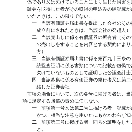
偽であり又は欠けていることにより生じた損害を
証券を取得した者がその取得の申込みの際記載が
いたときは、この限りでない。
一
当該有価証券届出書を提出した会社のその
成立前にされたときは、当該会社の発起人）
二
当該売出しに係る有価証券の所有者（その
の売出しをすることを内容とする契約により
方）
三
当該有価証券届出書に係る第百九十三条の
該監査証明に係る書類について記載が虚偽で
欠けていないものとして証明した公認会計士
四
当該募集に係る有価証券の発行者又は第二
結した証券会社
前項の場合において、次の各号に掲げる者は、当
項に規定する賠償の責めに任じない。
一
前項第一号又は第二号に掲げる者 記載が
かつ、相当な注意を用いたにもかかわらず知
二
前項第三号に掲げる者 同号の証明をした
と。