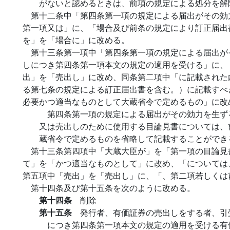
がないと認めるときは、前項の規定による処分を解
第十二条中「第四条第一項の規定による届出がその効
第一項又は」に、「場合及び前条の規定により訂正届出
を」を「場合に」に改める。
第十三条第一項中「第四条第一項の規定による届出が
しにつき第四条第一項本文の規定の適用を受ける」に、
出」を「売出し」に改め、同条第二項中「に記載された
る第七条の規定による訂正届出書を含む。）に記載すべ
必要かつ適当なものとして大蔵省令で定めるもの」に改
第四条第一項の規定による届出がその効力を生ず
又は売出しのために使用する目論見書については、
蔵省令で定めるものを省略して記載することができ
第十三条第四項中「大蔵大臣が」を「第一項の目論見
て」を「かつ適当なものとして」に改め、「については
第五項中「売出」を「売出し」に、「、第二項若しくは
第十四条及び第十五条を次のように改める。
第十四条
削除
第十五条
発行者、有価証券の売出しをする者、引
につき第四条第一項本文の規定の適用を受ける有