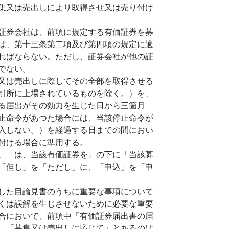
集又は売出しにより取得させ又は売り付け
証券会社は、前項に規定する有価証券を募
は、第十三条第二項及び第四項の規定に適
ればならない。ただし、証券会社が他の証
でない。
又は売出しに際してその全部を取得させる
引所に上場されているものを除く。）を、
る届出がその効力を生じた日から三箇月
止命令があつた場合には、当該停止命令が
入しない。）を経過する日までの間におい
付ける場合に準用する。
、「は、当該有価証券を」の下に「当該募
「但し」を「ただし」に、「申込」を「申
した目論見書のうちに重要な事項について
くは誤解を生じさせないために必要な重要
合において、前項中「有価証券届出書の届
、「募集又は売出しに応じて」とあるのは