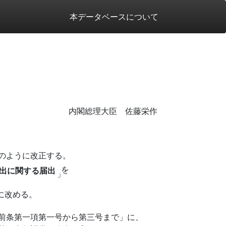
本データベースについて
内閣総理大臣 佐藤栄作
のように改正する。
を
出に関する届出
」
に改める。
」
前条第一項第一号から第三号まで」に、