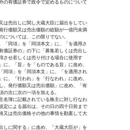
外の有価証券で政令で定めるものについて
又は売出しに関し大蔵大臣に届出をしてい
発行価額又は売出価額の総額が一億円未満
のについては、この限りでない。
、「同項」を「同項本文」に、「を適用さ
有価証券の」の下に「募集若しくは売出し
得させ若しくは売り付ける場合に使用す
」に、「旨」を「ものである旨」に改め、
「同項」を「同項本文」に、「を適用され
」に、「行われ」を「行なわれ」に改め、
し、発行価額又は売出価額」に改め、「有
項の次に次の一項を加える。
主名簿に記載されている株主に対し行なわ
規定による届出は、その日の四十日前まで
格又は売出価格その他の事情を勘案して大
出しに関する」に改め、「大蔵大臣が」を