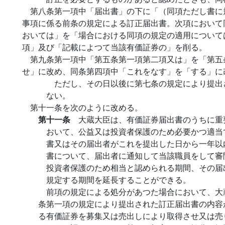
第八条第一項中「届出書」の下に「（同項ただし書に
事項に係る前条の規定による訂正届出書。次項において
おいては」を「場合における同項の規定の適用について
項」及び「記載によつて当該有価証券の」を削る。
第九条第一項中「第五条第一項第二項又は」を「第五
せ」に改め、同条第四項中「これをなす」を「する」に
ただし、その日以後に第七条の規定により提出
ない。
第十一条を次のように改める。
第十一条
大蔵大臣は、有価証券届出書のうちに重
おいて、公益又は投資者保護のため必要かつ適当
書又はその届出者がこれを提出した日から一年以
書について、届出者に通知して当該職員をして審
投資者保護のため相当と認められる期間、その届
規定する期間を延長することができる。
前項の規定による処分があつた場合において、大
条第一項の規定により提出された訂正届出書の内容
る有価証券を募集又は売出しにより取得させ又は売