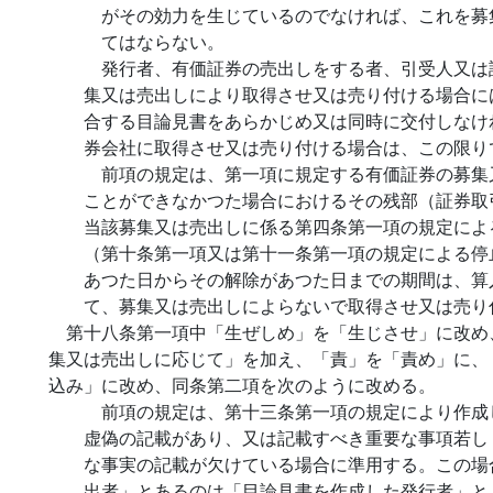
がその効力を生じているのでなければ、これを募
てはならない。
発行者、有価証券の売出しをする者、引受人又は
集又は売出しにより取得させ又は売り付ける場合に
合する目論見書をあらかじめ又は同時に交付しなけ
券会社に取得させ又は売り付ける場合は、この限り
前項の規定は、第一項に規定する有価証券の募集
ことができなかつた場合におけるその残部（証券取
当該募集又は売出しに係る第四条第一項の規定によ
（第十条第一項又は第十一条第一項の規定による停
あつた日からその解除があつた日までの期間は、算
て、募集又は売出しによらないで取得させ又は売り
第十八条第一項中「生ぜしめ」を「生じさせ」に改め
集又は売出しに応じて」を加え、「責」を「責め」に、
込み」に改め、同条第二項を次のように改める。
前項の規定は、第十三条第一項の規定により作成
虚偽の記載があり、又は記載すべき重要な事項若し
な事実の記載が欠けている場合に準用する。この場
出者」とあるのは「目論見書を作成した発行者」と