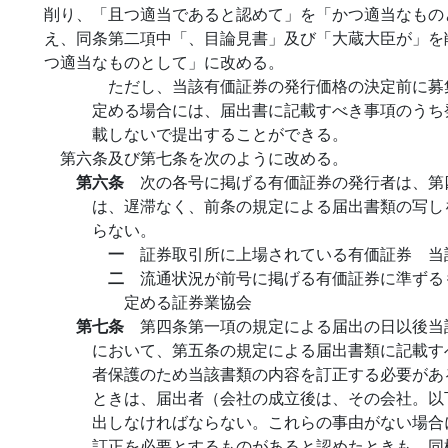
削り、「且つ適当であると認めて」を「かつ適当なもの
え、同条第二項中「、目論見書」及び「大蔵大臣が」を
つ適当なものとして」に改める。
ただし、当該有価証券の発行価格の決定前に募
定める場合には、届出書に記載すべき事項のうち
載しないで提出することができる。
第六条及び第七条を次のように改める。
第六条
次の各号に掲げる有価証券の発行者は、第
は、遅滞なく、前条の規定による届出書類の写し
らない。
一
証券取引所に上場されている有価証券 当
二
流通状況が前号に掲げる有価証券に準ずる
定める証券業協会
第七条
第四条第一項の規定による届出の日以後当
において、第五条の規定による届出書類に記載す
者保護のため当該書類の内容を訂正する必要があ
ときは、届出者（会社の成立後は、その会社。以
出しなければならない。これらの事由がない場合
訂正を必要とするものがあると認めたときも、同