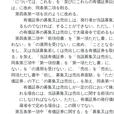
「については、これを」を「並びにこれらの有価証券以
は」に改め、同条第二項を削る。
第四条第一項を次のように改める。
有価証券の募集又は売出しは、発行者が当該募集
るものでなければ、することができない。ただし、
の有価証券の募集又は売出しで大蔵省令で定めるも
第四条第二項中「前項但書」を「第一項ただし書」に
れない」を「の適用を受けない」に改め、「こととなる
をし、又は当該募集若しくは売出しに係る有価証券を取
る」を加え、「当該有価証券」を「当該募集又は売出し
同条第三項中「第一項但書」を「第一項ただし書」に、
ない」を「の適用を受けない」に、「売出」を「売出し
同項ただし書中「但し、募集又は売出券面額」を「ただ
価証券」の下に「の募集又は売出し」を加え、同条第一
有価証券の募集又は売出しが一定の日において株
れる場合には、当該募集又は売出しに関する前項の
にしなければならない。ただし、有価証券の発行価
蔵省令で定める場合は、この限りでない。
第五条第一項中「有価証券に関する」を「募集又は売