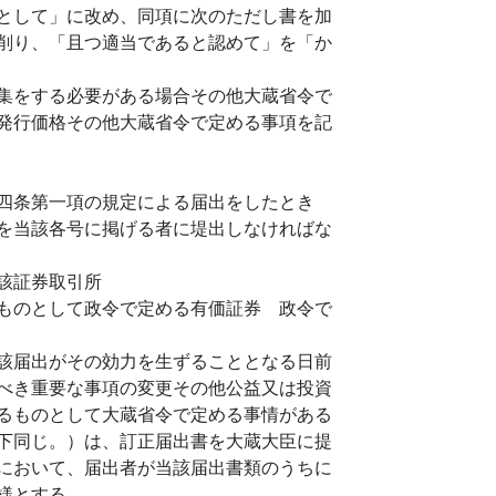
として」に改め、同項に次のただし書を加
削り、「且つ適当であると認めて」を「か
集をする必要がある場合その他大蔵省令で
発行価格その他大蔵省令で定める事項を記
四条第一項の規定による届出をしたとき
を当該各号に掲げる者に堤出しなければな
該証券取引所
ものとして政令で定める有価証券 政令で
該届出がその効力を生ずることとなる日前
べき重要な事項の変更その他公益又は投資
るものとして大蔵省令で定める事情がある
下同じ。）は、訂正届出書を大蔵大臣に提
において、届出者が当該届出書類のうちに
様とする。