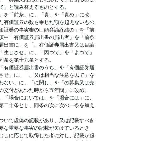
て」と読み替えるものとする。
」を「前条」に、「責」を「責め」に改
た有価証券の数を乗じた額を超えないもの
価証券の事実審の口頭弁論終結の」を「前
項中「有価証券届出書の届出者」を「前条
届出書に」を「、有価証券届出書又は目論
「生じさせ」に、「因つて」を「よつて」
同条を第十九条とする。
「有価証券届出書のうち」を「有価証券届
させ」に、「、又は相当な注意を以て」を
わない」に、「に関し」を「の募集又は売
の交付があつた時から五年間」に改め、
、「場合においては」を「場合には」に、
第二十条とし、同条の次に次の一条を加え
ついて虚偽の記載があり、又は記載すべき
要な重要な事実の記載が欠けているとき
出しに応じて取得した者に対し、記載が虚