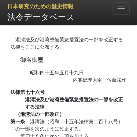
日本研究のための歴史情報
法令データベース
港湾法及び港湾整備緊急措置法の一部を改正する
法律をここに公布する。
御名御璽
昭和四十五年五月十九日
内閣総理大臣 佐藤栄作
法律第七十六号
港湾法及び港湾整備緊急措置法の一部を改正
する法律
（港湾法の一部改正）
第一条
港湾法（昭和二十五年法律第二百十八号）
の一部を次のように改正する。
第四十八条に次の一項を加える。