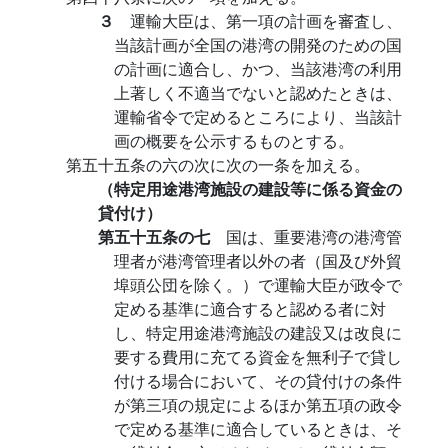
３
運輸大臣は、第一項の計画を審査し、
当該計画が全国の港湾の開発のための国
の計画に適合し、かつ、当該港湾の利用
上著しく不適当でないと認めたときは、
運輸省令で定めるところにより、当該計
画の概要を公示するものとする。
第五十五条の六の次に次の一条を加える。
（特定用途港湾施設の建設等に係る資金の
貸付け）
第五十五条の七
国は、重要港湾の港湾管
理者が港湾管理者以外の者（国及び外貿
埠頭公団を除く。）で運輸大臣が政令で
定める基準に適合すると認める者に対
し、特定用途港湾施設の建設又は改良に
要する費用に充てる資金を無利子で貸し
付ける場合において、その貸付けの条件
が第三項の規定によるほか第五項の政令
で定める基準に適合しているときは、そ