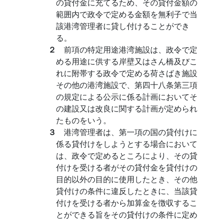
の貸付金に充てるため、その貸付金額の
範囲内で政令で定める金額を無利子で当
該港湾管理者に貸し付けることができ
る。
２
前項の特定用途港湾施設は、政令で定
める用途に供する岸壁又はさん橋及びこ
れに附帯する政令で定める荷さばき施設
その他の港湾施設で、第四十八条第三項
の規定による公示に係る計画においてそ
の建設又は改良に関する計画が定められ
たものをいう。
３
港湾管理者は、第一項の国の貸付けに
係る貸付けをしようとする場合において
は、政令で定めるところにより、その貸
付けを受ける者がその貸付金を貸付けの
目的以外の目的に使用したとき、その他
貸付けの条件に違反したときに、当該貸
付けを受ける者から加算金を徴収するこ
とができる旨をその貸付けの条件に定め