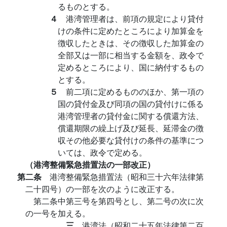
るものとする。
４
港湾管理者は、前項の規定により貸付
けの条件に定めたところにより加算金を
徴収したときは、その徴収した加算金の
全部又は一部に相当する金額を、政令で
定めるところにより、国に納付するもの
とする。
５
前二項に定めるもののほか、第一項の
国の貸付金及び同項の国の貸付けに係る
港湾管理者の貸付金に関する償還方法、
償還期限の繰上げ及び延長、延滞金の徴
収その他必要な貸付けの条件の基準につ
いては、政令で定める。
（港湾整備緊急措置法の一部改正）
第二条
港湾整備緊急措置法（昭和三十六年法律第
二十四号）の一部を次のように改正する。
第二条中第三号を第四号とし、第二号の次に次
の一号を加える。
三
港湾法（昭和二十五年法律第二百