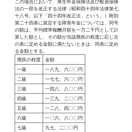
この場合において、厚生年金保険法及び船員保険
法の一部を改正する法律（昭和四十四年法律第七
十八号。以下「四十四年改正法」という。）附則
第二十四条に規定する障害年金については、同号
の額は、平均標準報酬月額を一万二千円として計
算した額とし、その額が当該廃疾の程度に応じ次
の表に定める金額に満たないときは、同表に定め
る金額とする。
廃疾の程度
金額
一級
一八九、六〇〇円
二級
一七七、六〇〇円
三級
一四八、八〇〇円
四級
一三九、二〇〇円
五級
一二八、四〇〇円
六級
一〇六、八〇〇円
七級
九七、二〇〇円