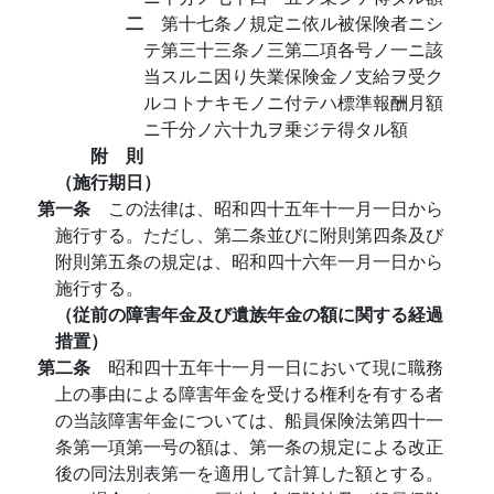
二
第十七条ノ規定ニ依ル被保険者ニシ
テ第三十三条ノ三第二項各号ノ一ニ該
当スルニ因り失業保険金ノ支給ヲ受ク
ルコトナキモノニ付テハ標準報酬月額
ニ千分ノ六十九ヲ乗ジテ得タル額
附 則
（施行期日）
第一条
この法律は、昭和四十五年十一月一日から
施行する。ただし、第二条並びに附則第四条及び
附則第五条の規定は、昭和四十六年一月一日から
施行する。
（従前の障害年金及び遺族年金の額に関する経過
措置）
第二条
昭和四十五年十一月一日において現に職務
上の事由による障害年金を受ける権利を有する者
の当該障害年金については、船員保険法第四十一
条第一項第一号の額は、第一条の規定による改正
後の同法別表第一を適用して計算した額とする。