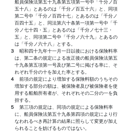
船員保険法第五十九条第五項第一号中「千分ノ百
五十八」とあるのは「千分ノ百五十六」と、同項
第二号中「千分ノ百四十七」とあるのは「千分ノ
百四十五」と、同法第六十条第一項第一号中「千
分ノ七十四・五」とあるのは「千分ノ七十三・
五」と、同項第二号中「千分ノ六十九」とあるの
は「千分ノ六十八」とする。
３
昭和四十九年十一月一日以後における保険料率
は、第二条の規定による改正後の船員保険法第五
十九条第五項第一号及び第二号に掲げる率に、そ
れぞれ千分の十を加えた率とする。
４
前項の規定により増加する保険料額のうちその
増加する部分の額は、被保険者及び被保険者を使
用する船舶所有者が、それぞれその二分の一を負
担する。
５
第三項の規定は、同項の規定による保険料率
に、船員保険法第五十九条第四項の規定により行
なわれるべき再計算の結果に照らして変更が加え
られることを妨げるものではない。