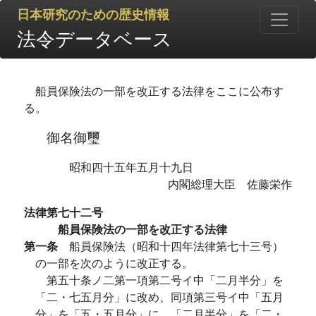
日本研究のための歴史情報
法令データベース
船員保険法の一部を改正する法律をここに公布す
る。
御名御璽
昭和四十五年五月十九日
内閣総理大臣 佐藤栄作
法律第七十二号
船員保険法の一部を改正する法律
第一条
船員保険法（昭和十四年法律第七十三号）
の一部を次のように改正する。
第五十条ノ二第一項第二号イ中「二月半分」を
「二・七五月分」に改め、同項第三号イ中「五月
分」を「五・五月分」に、「二月半分」を「二・