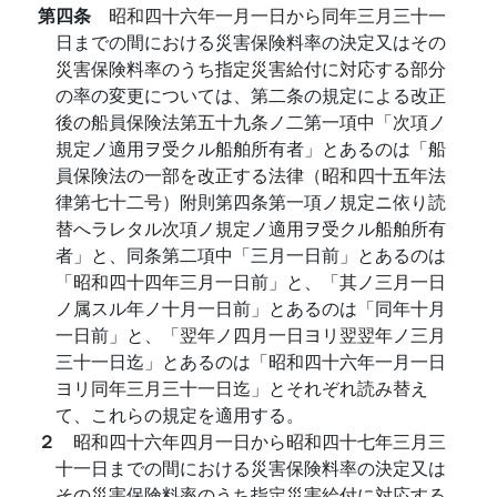
第四条
昭和四十六年一月一日から同年三月三十一
日までの間における災害保険料率の決定又はその
災害保険料率のうち指定災害給付に対応する部分
の率の変更については、第二条の規定による改正
後の船員保険法第五十九条ノ二第一項中「次項ノ
規定ノ適用ヲ受クル船舶所有者」とあるのは「船
員保険法の一部を改正する法律（昭和四十五年法
律第七十二号）附則第四条第一項ノ規定ニ依り読
替へラレタル次項ノ規定ノ適用ヲ受クル船舶所有
者」と、同条第二項中「三月一日前」とあるのは
「昭和四十四年三月一日前」と、「其ノ三月一日
ノ属スル年ノ十月一日前」とあるのは「同年十月
一日前」と、「翌年ノ四月一日ヨリ翌翌年ノ三月
三十一日迄」とあるのは「昭和四十六年一月一日
ヨリ同年三月三十一日迄」とそれぞれ読み替え
て、これらの規定を適用する。
２
昭和四十六年四月一日から昭和四十七年三月三
十一日までの間における災害保険料率の決定又は
その災害保険料率のうち指定災害給付に対応する