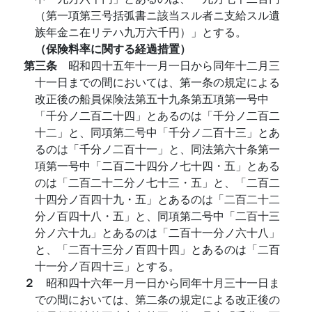
（第一項第三号括弧書ニ該当スル者ニ支給スル遺
族年金ニ在リテハ九万六千円）」とする。
（保険料率に関する経過措置）
第三条
昭和四十五年十一月一日から同年十二月三
十一日までの間においては、第一条の規定による
改正後の船員保険法第五十九条第五項第一号中
「千分ノ二百二十四」とあるのは「千分ノ二百二
十二」と、同項第二号中「千分ノ二百十三」とあ
るのは「千分ノ二百十一」と、同法第六十条第一
項第一号中「二百二十四分ノ七十四・五」とある
のは「二百二十二分ノ七十三・五」と、「二百二
十四分ノ百四十九・五」とあるのは「二百二十二
分ノ百四十八・五」と、同項第二号中「二百十三
分ノ六十九」とあるのは「二百十一分ノ六十八」
と、「二百十三分ノ百四十四」とあるのは「二百
十一分ノ百四十三」とする。
２
昭和四十六年一月一日から同年十月三十一日ま
での間においては、第二条の規定による改正後の