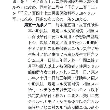
四」を「千分ノ百五十八ニ災害保険料率ヲ加ヘタ
ル率」に改め、同項第二号中「千分ノ二百十三」
を「千分ノ百四十七ニ災害保険料率ヲ加ヘタル
率」に改め、同条の次に次の一条を加える。
第五十九条ノ二
前条第五項ノ災害保険料
率ハ船員法ニ規定スル災害補償ニ相当ス
ル保険給付ニ要スル費用ノ予想額ヲ基礎
トシ、次項ノ規定ノ適用ヲ受クル船舶所
有者ノ使用スル被保険者ニ係ル災害ノ発
生率其ノ他ノ事情ヲ考慮シ厚生大臣之ヲ
定ム三月一日前三年間ノ各一年間ニ於テ
月平均百人以上ノ被保険者ヲ使用シタル
船舶所有者ニ付テハ其ノ三月一日ノ属ス
ル年ノ十月一日前三年間ノ保険料ノ額ノ
中船員法ニ規定スル災害補償ニ相当スル
給付ニシテ政令ヲ以テ定ムルモノ（以下
指定災害給付ト称ス）ニ要スル費用ニ充
テラルべキモノトシテ命令ヲ以テ定ムル
保険料ノ額ニ対スル当該期間ニ係ル命令