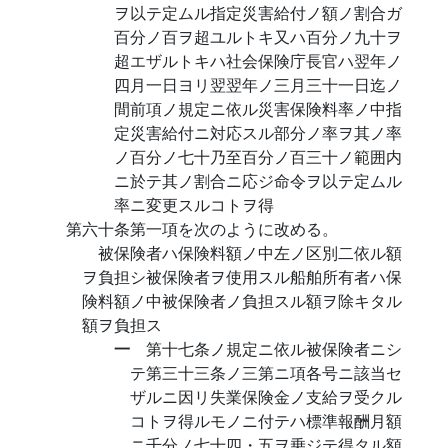
ヲ以テ定ムル指定災害給付ノ額ノ割合ガ
百分ノ百ヲ超ユルトキ又ハ百分ノ九十ヲ
超エザルトキハ社会保険庁長官ハ翌年ノ
四月一日ヨリ翌翌年ノ三月三十一日迄ノ
間前項ノ規定ニ依ル災害保険料率ノ中指
定災害給付ニ対応スル部分ノ率ヲ其ノ率
ノ百分ノ七十乃至百分ノ百三十ノ範囲内
ニ於テ其ノ割合ニ応ジ命令ヲ以テ定ムル
率ニ変更スルコトヲ得
第六十条第一項を次のように改める。
被保険者ハ保険料額ノ中左ノ区別二依ル額
ヲ負担シ被保険者ヲ使用スル船舶所有者ハ保
険料額ノ中被保険者ノ負担スル額ヲ除キタル
額ヲ負担ス
一
第十七条ノ規定ニ依ル被保険者ニシ
テ第三十三条ノ三第ニ項各号ニ該当セ
ザルニ因リ失業保険金ノ支給ヲ受クル
コトヲ得ルモノニ付テハ標準報酬月額
ニ千分ノ七十四・五ヲ乗ジテ得タル額