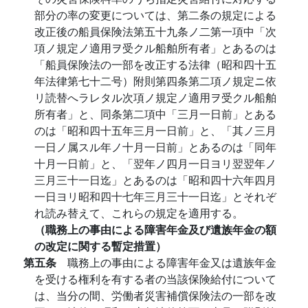
部分の率の変更については、第二条の規定による
改正後の船員保険法第五十九条ノ二第一項中「次
項ノ規定ノ適用ヲ受クル船舶所有者」とあるのは
「船員保険法の一部を改正する法律（昭和四十五
年法律第七十二号）附則第四条第二項ノ規定ニ依
リ読替へラレタル次項ノ規定ノ適用ヲ受クル船舶
所有者」と、同条第二項中「三月一日前」とある
のは「昭和四十五年三月一日前」と、「其ノ三月
一日ノ属スル年ノ十月一日前」とあるのは「同年
十月一日前」と、「翌年ノ四月一日ヨリ翌翌年ノ
三月三十一日迄」とあるのは「昭和四十六年四月
一日ヨリ昭和四十七年三月三十一日迄」とそれぞ
れ読み替えて、これらの規定を適用する。
（職務上の事由による障害年金及び遺族年金の額
の改定に関する暫定措置）
第五条
職務上の事由による障害年金又は遺族年金
を受ける権利を有する者の当該保険給付について
は、当分の間、労働者災害補償保険法の一部を改