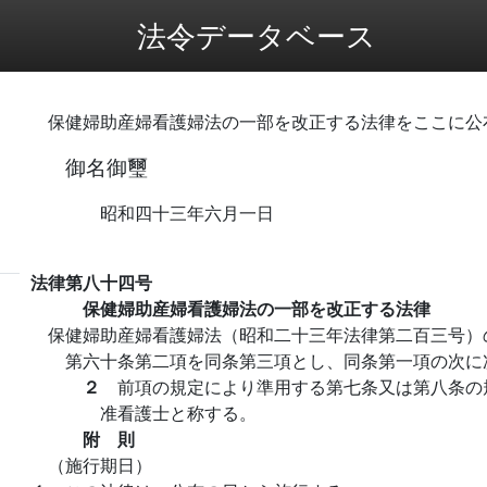
法令データベース
保健婦助産婦看護婦法の一部を改正する法律をここに公
御名御璽
昭和四十三年六月一日
法律第八十四号
保健婦助産婦看護婦法の一部を改正する法律
保健婦助産婦看護婦法（昭和二十三年法律第二百三号）
第六十条第二項を同条第三項とし、同条第一項の次に
２
前項の規定により準用する第七条又は第八条の
准看護士と称する。
附 則
（施行期日）