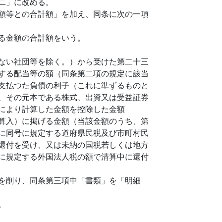
二」に改める。
額等との合計額」を加え、同条に次の一項
る金額の合計額をいう。
ない社団等を除く。）から受けた第二十三
する配当等の額（同条第二項の規定に該当
支払つた負債の利子（これに準ずるものと
、その元本である株式、出資又は受益証券
により計算した金額を控除した金額
算入）に掲げる金額（当該金額のうち、第
に同号に規定する道府県民税及び市町村民
還付を受け、又は未納の国税若しくは地方
に規定する外国法人税の額で清算中に還付
を削り、同条第三項中「書類」を「明細
。