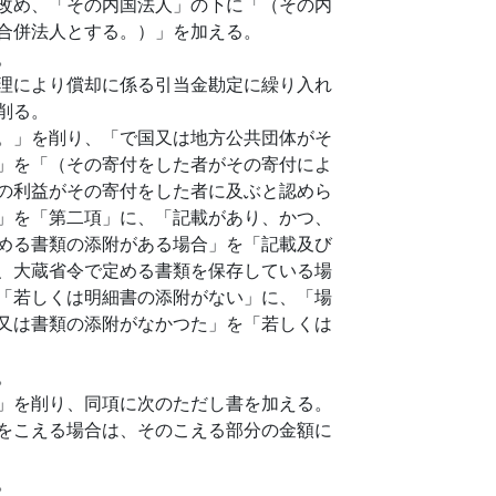
改め、「その内国法人」の下に「（その内
合併法人とする。）」を加える。
。
理により償却に係る引当金勘定に繰り入れ
削る。
。」を削り、「で国又は地方公共団体がそ
」を「（その寄付をした者がその寄付によ
の利益がその寄付をした者に及ぶと認めら
」を「第二項」に、「記載があり、かつ、
める書類の添附がある場合」を「記載及び
、大蔵省令で定める書類を保存している場
「若しくは明細書の添附がない」に、「場
又は書類の添附がなかつた」を「若しくは
。
」を削り、同項に次のただし書を加える。
をこえる場合は、そのこえる部分の金額に
。