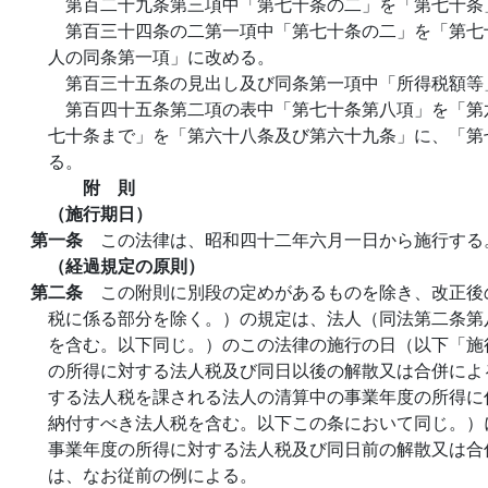
第百二十九条第三項中「第七十条の二」を「第七十条
第百三十四条の二第一項中「第七十条の二」を「第七
人の同条第一項」に改める。
第百三十五条の見出し及び同条第一項中「所得税額等
第百四十五条第二項の表中「第七十条第八項」を「第
七十条まで」を「第六十八条及び第六十九条」に、「第
る。
附 則
（施行期日）
第一条
この法律は、昭和四十二年六月一日から施行する
（経過規定の原則）
第二条
この附則に別段の定めがあるものを除き、改正後
税に係る部分を除く。）の規定は、法人（同法第二条第
を含む。以下同じ。）のこの法律の施行の日（以下「施
の所得に対する法人税及び同日以後の解散又は合併によ
する法人税を課される法人の清算中の事業年度の所得に
納付すべき法人税を含む。以下この条において同じ。）
事業年度の所得に対する法人税及び同日前の解散又は合
は、なお従前の例による。