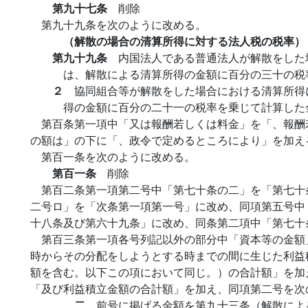
第九十七条
削除
第九十九条を次のように改める。
（解散の場合の清算所得に対する法人税の税率）
第九十九条
内国法人である普通法人が解散をした
は、解散による清算所得の金額に百分の三十の税
２
協同組合等が解散をした場合における清算所得
得の金額に百分の二十一の税率を乗じて計算した
第百条第一項中「又は報酬若しくは料金」を「、報酬
の額は」の下に「、政令で定めるところにより」を加え
第百一条を次のように改める。
第百一条
削除
第百二条第一項第二号中「第七十条の二」を「第七十
二号ロ」を「次条第一項第一号」に改め、同項第五号中
十八条及び第六十九条」に改め、同条第二項中「第七十
第百三条第一項各号列記以外の部分中「資本等の金額
時からその分配をしようとする時までの間に生じた利益
額を含む。以下この項において同じ。）の合計額」を加
「及び利益積立金額の合計額」を加え、同項第二号を次
二
前号に掲げる金額を第九十三条（解散によ