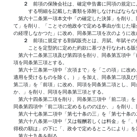
２
前項の保険会社は、確定申告書に同項の規定に
する明細を記載した書類を添附しなければならな
第六十二条第一項本文中「の確定した決算」を削り、
て」を削り、「ことその他政令で定める事由が生じた場
の経理しなかつた」に改め、同条第二項を次のように改
２
前項に規定する割賦販売とは、月賦、年賦その
ことを定型的に定めた約款に基づき行なわれる販
第六十二条第三項及び第四項を削り、同条第五項中「
項を同条第三項とする。
第六十三条第一項中「次項まで」を「この項」に改め
適用を受けるものを除く。）」を加え、同条第二項及び
第二項」を「前項」に改め、同項を同条第二項とし、同
か、」を削り、同項を同条第三項とする。
第六十四条第二項を削り、同条第三項中「前二項」を
同条第四項中「前二項に定めるもののほか、」を削り、
第六十七条第二項中「第七十条の三」を「第七十条の
第六十八条第一項中「又は報酬若しくは料金」を「、
得税の額は」の下に「、政令で定めるところにより」を
第六十九条を削る。