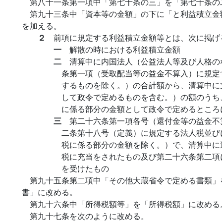
第八十一条第一項中「第七十条の三」を「第七十条の
第九十三条中「資本等の金額」の下に「と利益積立金
を加える。
２
前項に規定する利益積立金額等とは、次に掲げ
一
解散の時における利益積立金額
二
清算中に内国法人（公益法人等及び人格の
条第一項（受取配当等の益金不算入）に規定
するものを除く。）の合計額から、清算中に
して政令で定めるものを含む。）の額のうち
に係る部分の金額として政令で定めるところ
三
第二十六条第一項各号（還付金等の益金不
二条第十八号（定義）に規定する法人税並び
税に係る部分の金額を除く。）で、清算中に
税に充当をされたもの及び第二十六条第二項
を受けたもの
第九十五条第二項中「その他大蔵省令で定める書類」
書」に改める。
第九十六条中「所得税額等」を「所得税額」に改める
第九十七条を次のように改める。