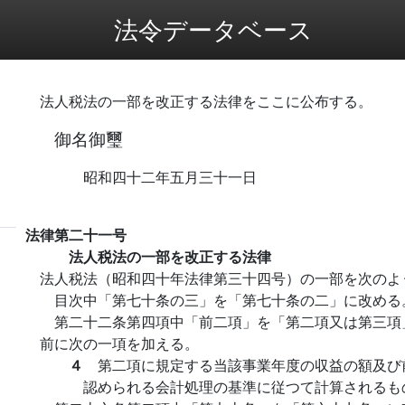
法令データベース
法人税法の一部を改正する法律をここに公布する。
御名御璽
昭和四十二年五月三十一日
法律第二十一号
法人税法の一部を改正する法律
法人税法（昭和四十年法律第三十四号）の一部を次のよ
目次中「第七十条の三」を「第七十条の二」に改める
第二十二条第四項中「前二項」を「第二項又は第三項
前に次の一項を加える。
４
第二項に規定する当該事業年度の収益の額及び
認められる会計処理の基準に従つて計算されるも