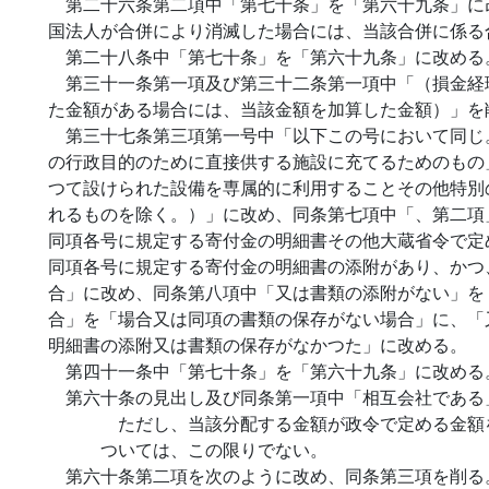
第二十六条第二項中「第七十条」を「第六十九条」に
国法人が合併により消滅した場合には、当該合併に係る
第二十八条中「第七十条」を「第六十九条」に改める
第三十一条第一項及び第三十二条第一項中「（損金経
た金額がある場合には、当該金額を加算した金額）」を
第三十七条第三項第一号中「以下この号において同じ
の行政目的のために直接供する施設に充てるためのもの
つて設けられた設備を専属的に利用することその他特別
れるものを除く。）」に改め、同条第七項中「、第二項
同項各号に規定する寄付金の明細書その他大蔵省令で定
同項各号に規定する寄付金の明細書の添附があり、かつ
合」に改め、同条第八項中「又は書類の添附がない」を
合」を「場合又は同項の書類の保存がない場合」に、「
明細書の添附又は書類の保存がなかつた」に改める。
第四十一条中「第七十条」を「第六十九条」に改める
第六十条の見出し及び同条第一項中「相互会社である
ただし、当該分配する金額が政令で定める金額
ついては、この限りでない。
第六十条第二項を次のように改め、同条第三項を削る