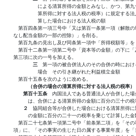
による清算所得の金額とみなし、かつ、第九
算所得に対する法人税の税率）に規定する法
算した場合における法人税の額
第百四条第一項三号中「又は第百一条第一項（解散の
なし配当金額の一部の控除）」を削る。
第百九条の見出し及び同条第一項中「所得税額等」を
第百十二条第一項第二号中「資本等の金額」の下に「
第三項に次の一号を加える。
三
第一項の被合併法人のその合併の時におけ
場合 その引き継がれた利益積立金額
第百十五条を次のように改める。
（合併の場合の清算所得に対する法人税の税率）
第百十五条
内国法人である普通法人が合併した場
は、合併による清算所得の金額に百分の三十の税
２
協同組合等が合併した場合における清算所得に
の金額に百分の二十一の税率を乗じて計算した金
第百二十七条第一項第二号中「前条第二項」を「その
項」に、「その事実の生じた日の属する事業年度」を「