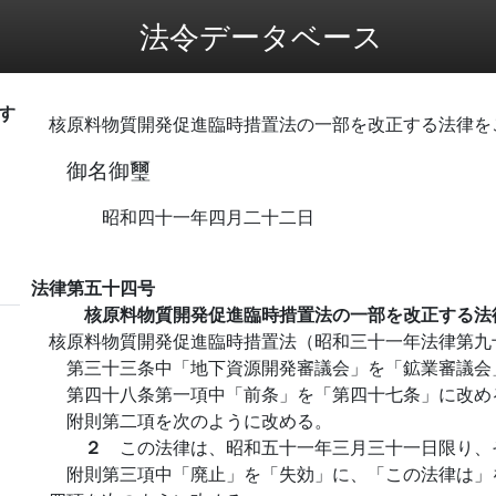
法令データベース
す
核原料物質開発促進臨時措置法の一部を改正する法律を
御名御璽
昭和四十一年四月二十二日
法律第五十四号
核原料物質開発促進臨時措置法の一部を改正する法
核原料物質開発促進臨時措置法（昭和三十一年法律第九
第三十三条中「地下資源開発審議会」を「鉱業審議会
第四十八条第一項中「前条」を「第四十七条」に改め
附則第二項を次のように改める。
２
この法律は、昭和五十一年三月三十一日限り、
附則第三項中「廃止」を「失効」に、「この法律は」