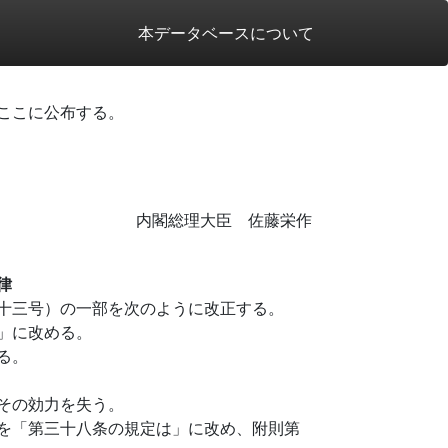
本データベースについて
ここに公布する。
内閣総理大臣 佐藤栄作
律
十三号）の一部を次のように改正する。
」に改める。
る。
その効力を失う。
を「第三十八条の規定は」に改め、附則第