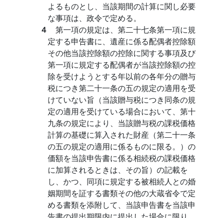
よるものとし、当該期間の計算に関し必要
な事項は、政令で定める。
４
第一項の規定は、第二十七条第一項に規
定する申告書に、遺産に係る配偶者控除額
その他当該控除額の控除に関する事項及び
第一項に規定する配偶者が当該控除額の控
除を受けようとする年以前の各年分の贈与
税につき第二十一条の五の規定の適用を受
けていない旨（当該贈与税につき同条の規
定の適用を受けている場合において、第十
九条の規定により、当該贈与税の課税価格
計算の基礎に算入された財産（第二十一条
の五の規定の適用に係るものに限る。）の
価額を当該申告書に係る相続税の課税価格
に加算されるときは、その旨）の記載を
し、かつ、同項に規定する被相続人との婚
姻期間を証する書類その他の大蔵省令で定
める書類を添附して、当該申告書を当該申
告書の提出期限内に提出した場合に限り、