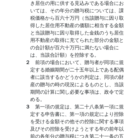
き居住の用に供する見込みである場合にお
いては、その年分の贈与税については、課
税価格から百六十万円（当該贈与に因り取
得した居住用不動産の価額に相当する金額
と当該贈与に因り取得した金銭のうち居住
用不動産の取得に充てられた部分の金額と
の合計額が百六十万円に満たない場合に
は、当該合計額）を控除する。
２
前項の場合において、贈与者が同項に規
定する婚姻期間が二十五年以上である配偶
者に該当するかどうかの判定は、同項の財
産の贈与の時の現況によるものとし、当該
期間の計算に関し必要な事項は、政令で定
める。
３
第一項の規定は、第二十八条第一項に規
定する申告書に、第一項の規定により控除
を受ける金額その他その控除に関する事項
及びその控除を受けようとする年の前年以
前の各年分の贈与税につき第二十一条の五