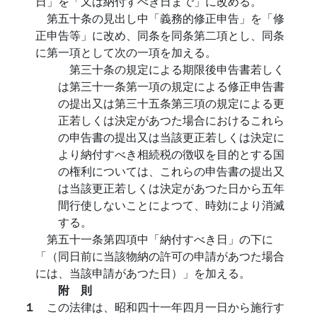
日」を「又は納付すべき日まで」に改める。
第五十条の見出し中「義務的修正申告」を「修
正申告等」に改め、同条を同条第二項とし、同条
に第一項として次の一項を加える。
第三十条の規定による期限後申告書若しく
は第三十一条第一項の規定による修正申告書
の提出又は第三十五条第三項の規定による更
正若しくは決定があつた場合におけるこれら
の申告書の提出又は当該更正若しくは決定に
より納付すべき相続税の徴収を目的とする国
の権利については、これらの申告書の提出又
は当該更正若しくは決定があつた日から五年
間行使しないことによつて、時効により消滅
する。
第五十一条第四項中「納付すべき日」の下に
「（同日前に当該物納の許可の申請があつた場合
には、当該申請があつた日）」を加える。
附 則
１
この法律は、昭和四十一年四月一日から施行す