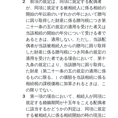
２
前項の規定は、同項に規定する配偶者
が、同項に規定する被相続人に係る相続の
開始の年以前のいずれかの年において贈与
に因り取得した財産に係る贈与税につき第
二十一条の五の規定の適用を受けた者又は
当該相続の開始の年分について受ける者で
あるときは、適用しない。ただし、当該配
偶者が当該被相続人からの贈与に因り取得
した財産に係る贈与税につき同条の規定の
適用を受けた者である場合において、第十
九条の規定により、当該贈与に因り取得し
た財産（第二十一条の五の規定の適用に係
るものに限る。）の価額を当該相続に係る
相続税の課税価格に加算されるときは、こ
の限りでない。
３
第一項の場合において、相続人が同項に
規定する婚姻期間が十五年をこえる配偶者
に該当するかどうかの判定は、同項に規定
する被相続人に係る相続開始の時の現況に