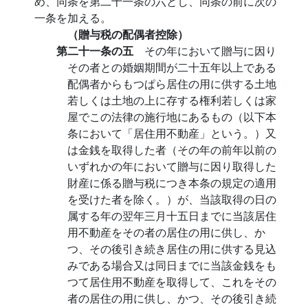
め、同条を第二十一条の六とし、同条の前に次の
一条を加える。
（贈与税の配偶者控除）
第二十一条の五
その年において贈与に因り
その者との婚姻期間が二十五年以上である
配偶者からもつぱら居住の用に供する土地
若しくは土地の上に存する権利若しくは家
屋でこの法律の施行地にあるもの（以下本
条において「居住用不動産」という。）又
は金銭を取得した者（その年の前年以前の
いずれかの年において贈与に因り取得した
財産に係る贈与税につき本条の規定の適用
を受けた者を除く。）が、当該取得の日の
属する年の翌年三月十五日までに当該居住
用不動産をその者の居住の用に供し、か
つ、その後引き続き居住の用に供する見込
みである場合又は同日までに当該金銭をも
つて居住用不動産を取得して、これをその
者の居住の用に供し、かつ、その後引き続