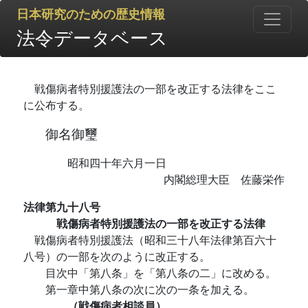
日本研究のための歴史情報
法令データベース
戦傷病者特別援護法の一部を改正する法律をここ
に公布する。
御名御璽
昭和四十年六月一日
内閣総理大臣 佐藤栄作
法律第九十八号
戦傷病者特別援護法の一部を改正する法律
戦傷病者特別援護法（昭和三十八年法律第百六十
八号）の一部を次のように改正する。
目次中「第八条」を「第八条の二」に改める。
第一章中第八条の次に次の一条を加える。
（戦傷病者相談員）