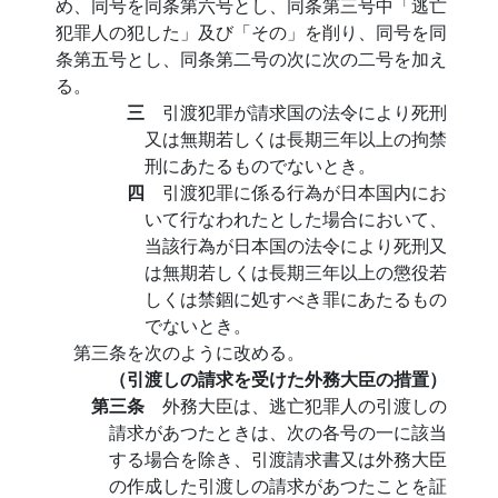
め、同号を同条第六号とし、同条第三号中「逃亡
犯罪人の犯した」及び「その」を削り、同号を同
条第五号とし、同条第二号の次に次の二号を加え
る。
三
引渡犯罪が請求国の法令により死刑
又は無期若しくは長期三年以上の拘禁
刑にあたるものでないとき。
四
引渡犯罪に係る行為が日本国内にお
いて行なわれたとした場合において、
当該行為が日本国の法令により死刑又
は無期若しくは長期三年以上の懲役若
しくは禁錮に処すべき罪にあたるもの
でないとき。
第三条を次のように改める。
（引渡しの請求を受けた外務大臣の措置）
第三条
外務大臣は、逃亡犯罪人の引渡しの
請求があつたときは、次の各号の一に該当
する場合を除き、引渡請求書又は外務大臣
の作成した引渡しの請求があつたことを証