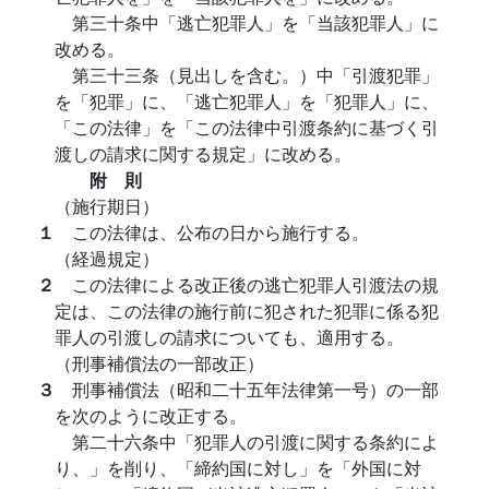
第三十条中「逃亡犯罪人」を「当該犯罪人」に
改める。
第三十三条（見出しを含む。）中「引渡犯罪」
を「犯罪」に、「逃亡犯罪人」を「犯罪人」に、
「この法律」を「この法律中引渡条約に基づく引
渡しの請求に関する規定」に改める。
附 則
（施行期日）
１
この法律は、公布の日から施行する。
（経過規定）
２
この法律による改正後の逃亡犯罪人引渡法の規
定は、この法律の施行前に犯された犯罪に係る犯
罪人の引渡しの請求についても、適用する。
（刑事補償法の一部改正）
３
刑事補償法（昭和二十五年法律第一号）の一部
を次のように改正する。
第二十六条中「犯罪人の引渡に関する条約によ
り、」を削り、「締約国に対し」を「外国に対