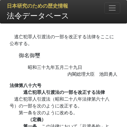
日本研究のための歴史情報
法令データベース
逃亡犯罪人引渡法の一部を改正する法律をここに
公布する。
御名御璽
昭和三十九年五月二十九日
内閣総理大臣 池田勇人
法律第八十六号
逃亡犯罪人引渡法の一部を改正する法律
逃亡犯罪人引渡法（昭和二十八年法律第六十八
号）の一部を次のように改正する。
第一条を次のように改める。
（定義）
第一条
この法律において「引渡条約」と