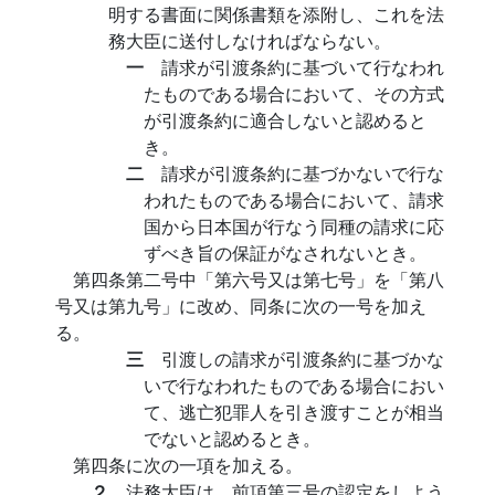
明する書面に関係書類を添附し、これを法
務大臣に送付しなければならない。
一
請求が引渡条約に基づいて行なわれ
たものである場合において、その方式
が引渡条約に適合しないと認めると
き。
二
請求が引渡条約に基づかないで行な
われたものである場合において、請求
国から日本国が行なう同種の請求に応
ずべき旨の保証がなされないとき。
第四条第二号中「第六号又は第七号」を「第八
号又は第九号」に改め、同条に次の一号を加え
る。
三
引渡しの請求が引渡条約に基づかな
いで行なわれたものである場合におい
て、逃亡犯罪人を引き渡すことが相当
でないと認めるとき。
第四条に次の一項を加える。
２
法務大臣は、前項第三号の認定をしよう