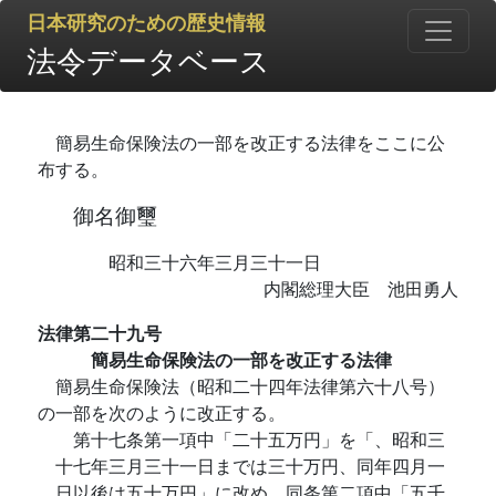
日本研究のための歴史情報
法令データベース
簡易生命保険法の一部を改正する法律をここに公
布する。
御名御璽
昭和三十六年三月三十一日
内閣総理大臣 池田勇人
法律第二十九号
簡易生命保険法の一部を改正する法律
簡易生命保険法（昭和二十四年法律第六十八号）
の一部を次のように改正する。
第十七条第一項中「二十五万円」を「、昭和三
十七年三月三十一日までは三十万円、同年四月一
日以後は五十万円」に改め、同条第二項中「五千