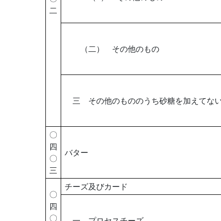
二
（二） その他のもの
三 その他のもののうち砂糖を加えてな
〇
四
バター
〇
三
チーズ及びカード
〇
四
〇
一 プロセスチーズ