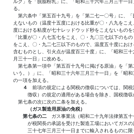
ルク」を「脱脂粉乳」に、「昭和三十六年三月三十一日
る。
第六条中「第五百十九号」を「第二七一〇号」に、「
えないもの（温度十五度における比重が〇・八九をこえ
度における粘度が七十レッドウッド秒をこえないものを
「比重が〇・八七五七をこえ、〇・九〇三七以下のもの
をこえ、〇・九二七三以下のもので、温度五十度におけ
含むものとし、引火点が温度百三十度」に、「昭和三十
月三十一日」に改める。
第七条第一項中「第五百十九号に掲げる原油」を「第
いう。）」に、「昭和三十六年三月三十一日」を「昭和
の一項を加える。
４
前項の規定による関税の徴収については、関税
徴収）の規定の適用がある場合を除き、国税徴収
第七条の次に次の二条を加える。
（ガス製造用原油の免税）
第七条の二
ガス事業法（昭和二十九年法律第五十
が税関長の承認を受けた製造工場においてガスの
三十七年三月三十一日までに輸入されるものに限