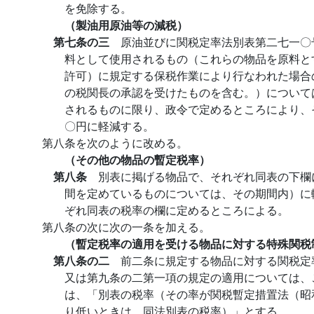
を免除する。
（製油用原油等の減税）
第七条の三
原油並びに関税定率法別表第二七一〇
料として使用されるもの（これらの物品を原料と
許可）に規定する保税作業により行なわれた場合
の税関長の承認を受けたものを含む。）について
されるものに限り、政令で定めるところにより、
〇円に軽減する。
第八条を次のように改める。
（その他の物品の暫定税率）
第八条
別表に掲げる物品で、それぞれ同表の下欄
間を定めているものについては、その期間内）に
ぞれ同表の税率の欄に定めるところによる。
第八条の次に次の一条を加える。
（暫定税率の適用を受ける物品に対する特殊関税
第八条の二
前二条に規定する物品に対する関税定
又は第九条の二第一項の規定の適用については、
は、「別表の税率（その率が関税暫定措置法（昭
り低いときは、同法別表の税率）」とする。