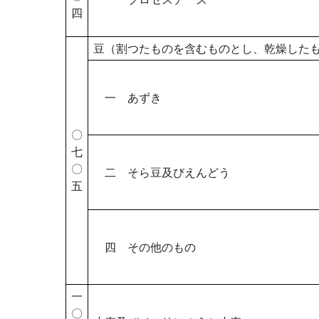
四
豆（割つたものを含むものとし、乾燥した
一 あずき
〇
七
〇
二 そら豆及びえんどう
五
四 その他のもの
一
〇