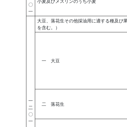
小麦及びメスリンのうち小麦
〇
一
大豆、落花生その他採油用に適する種及び
を含む。）
一 大豆
一
二 落花生
二
〇
一