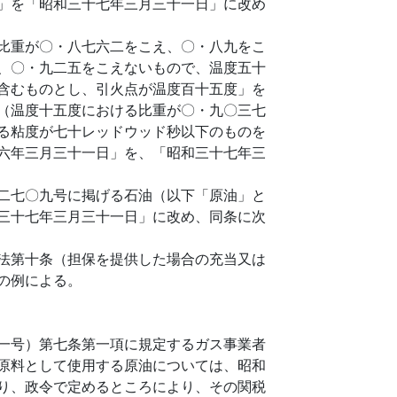
」を「昭和三十七年三月三十一日」に改め
比重が〇・八七六二をこえ、〇・八九をこ
、〇・九二五をこえないもので、温度五十
含むものとし、引火点が温度百十五度」を
（温度十五度における比重が〇・九〇三七
る粘度が七十レッドウッド秒以下のものを
六年三月三十一日」を、「昭和三十七年三
二七〇九号に掲げる石油（以下「原油」と
三十七年三月三十一日」に改め、同条に次
法第十条（担保を提供した場合の充当又は
の例による。
一号）第七条第一項に規定するガス事業者
原料として使用する原油については、昭和
り、政令で定めるところにより、その関税