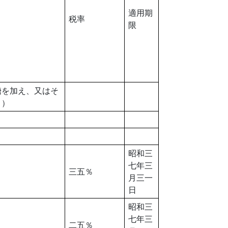
適用期
税率
限
糖を加え、又はそ
。）
昭和三
七年三
三五％
月三一
日
昭和三
七年三
二五％