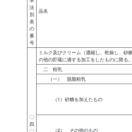
率
法
品名
別
表
の
番
号
ミルク及びクリーム（濃縮し、乾燥し、砂
の他の貯蔵に適する加工をしたものに限る
二 粉乳
（一） 脱脂粉乳
（1）砂糖を加えたもの
〇
四
（2） その他のもの
〇