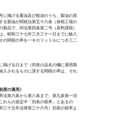
号に掲げる重油及び粗油のうち、製油の原
する製油が関税法第五十六条（保税工場の
の製品で、同法第四条第二号（原料課税）
は、昭和三十七年三月三十一日までに輸入
その関税の率を一キロリットルにつき三二
に掲げる日まで（同表の品名の欄に適用期
輸入されるものに課する関税の率は、それ
制度の適用）
率法第六条から第八条まで、第九条第一項
これらの規定中「別表の税率」とあるの
和三十五年法律第三十六号）別表の税率よ