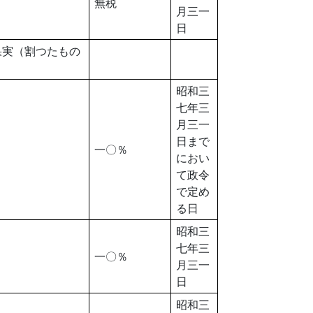
無税
月三一
日
果実（割つたもの
昭和三
七年三
月三一
日まで
一〇％
におい
て政令
で定め
る日
昭和三
七年三
一〇％
月三一
日
昭和三